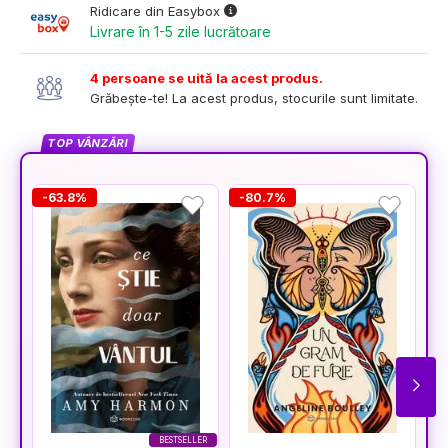
Ridicare din Easybox
Livrare în 1-5 zile lucrătoare
4 persoane se uită la acest produs.
Grăbește-te! La acest produs, stocurile sunt limitate.
TOP VÂNZĂRI
-63.8%
-80.7%
-
BESTSELLER