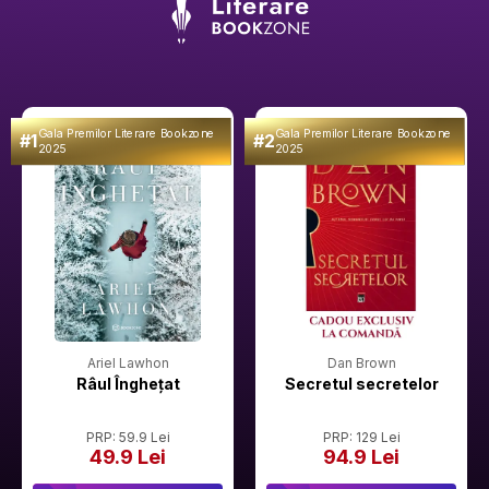
Gala Premilor Literare Bookzone
Gala Premilor Literare Bookzone
#1
#2
2025
2025
Ariel Lawhon
Dan Brown
Râul Înghețat
Secretul secretelor
PRP: 59.9 Lei
PRP: 129 Lei
49.9 Lei
94.9 Lei