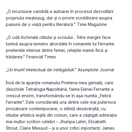
„O incursiune candidă a autoarei în procesul dezvoltării 
propriului meșteșug, dar și o privire scrutătoare asupra 
pasiunii de o viață pentru literatură." Time Magazine

„O odă închinată cititului și scrisului… Între margini face 
lumină asupra temelor abordate în romanele lui Ferrante: 
prieteniile intense dintre femei, relațiile mamă-fiică și 
trădarea." Financial Times

„Un triumf intelectual de netăgăduit." Asymptote Journal

Încă de la apariția romanului Prietena mea genială, care 
deschide Tetralogia Napolitană, faima Elenei Ferrante a 
crescut enorm, transformându-se în așa-numita „Febră 
Ferrante". Este considerată una dintre cele mai puternice 
prozatoare contemporane, o stilistă desăvârșită, cu 
intuiție artistică ieșită din comun, care a câștigat admirația 
mai multor scriitori celebri – Jhumpa Lahiri, Elizabeth 
Strout, Claire Messud – și a unor critici importanți: James 