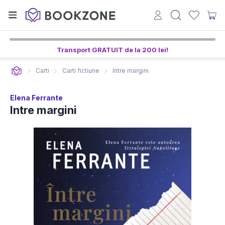
Transport GRATUIT de la 200 lei!
Carti
Carti fictiune
Intre margini
Elena Ferrante
Intre margini