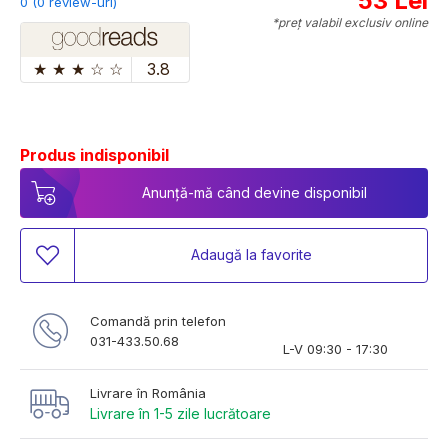
53 Lei
0 (0 review-uri)
*preț valabil exclusiv online
★
★
★
☆
☆
3.8
Produs indisponibil
Anunță-mă când devine disponibil
Adaugă la favorite
Comandă prin telefon
031-433.50.68
L-V 09:30 - 17:30
Livrare în România
Livrare în 1-5 zile lucrătoare