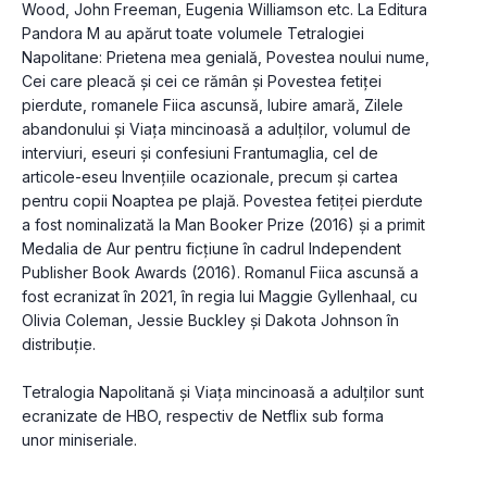
Wood, John Freeman, Eugenia Williamson etc. La Editura 
Pandora M au apărut toate volumele Tetralogiei 
Napolitane: Prietena mea genială, Povestea noului nume, 
Cei care pleacă și cei ce rămân și Povestea fetiței 
pierdute, romanele Fiica ascunsă, Iubire amară, Zilele 
abandonului și Viața mincinoasă a adulților, volumul de 
interviuri, eseuri și confesiuni Frantumaglia, cel de 
articole-eseu Invențiile ocazionale, precum și cartea 
pentru copii Noaptea pe plajă. Povestea fetiței pierdute 
a fost nominalizată la Man Booker Prize (2016) și a primit 
Medalia de Aur pentru ficțiune în cadrul Independent 
Publisher Book Awards (2016). Romanul Fiica ascunsă a 
fost ecranizat în 2021, în regia lui Maggie Gyllenhaal, cu 
Olivia Coleman, Jessie Buckley și Dakota Johnson în 
distribuție.

Tetralogia Napolitană și Viața mincinoasă a adulților sunt 
ecranizate de HBO, respectiv de Netflix sub forma

unor miniseriale.