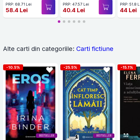
PRP: 68.71 Lei
PRP: 47.57 Lei
PRP: 51.8 L
58.4 Lei
40.4 Lei
44 Lei
Alte carti din categoriile:
Carti fictiune
-10.5%
-25.5%
-15.1%
BESTSELLER
BESTSELLER