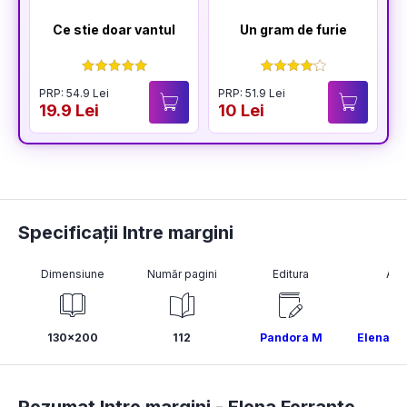
Ce stie doar vantul
Un gram de furie
PRP: 54.9 Lei
PRP: 51.9 Lei
19.9 Lei
10 Lei
Specificații Intre margini
Dimensiune
Număr pagini
Editura
Aut
130x200
112
Pandora M
Elena Fe
Rezumat Intre margini -
Elena Ferrante