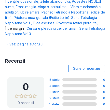
Invențiile ocazionale
,
Zilele abandonului
,
Povestea NOULUI
nume
,
Frantumaglia. Viața și scrisul meu
,
Viața mincinoasă a
adulților
,
Iubire amara
,
Pachet Tetralogia Napolitana (editie de
film)
,
Prietena mea geniala (Editie tie-in). Seria Tetralogia
Napolitana Vol.1
,
Fiica ascunsa
,
Povestea fetitei pierdute
,
Între margini
,
Cei care pleaca si cei ce raman. Seria Tetralogia
Napolitana Vol.3
→ Vezi pagina autorului
Recenzii
Scrie o recenzie
5 stele
0
0
4 stele
0
3 stele
0
2 stele
0
0 recenzii
1 stele
0