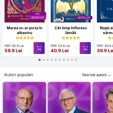
NOU
BESTSELLER
BESTSELLER
Marea m-ar picta în
Cât timp înfloresc
Nopți 
albastru
lămâii
sărma
Hardc
PRP: 65.9 Lei
PRP: 54.9 Lei
PRP: 49.9 
59.9 Lei
40.9 Lei
39.9 Le
Autori populari
Vezi toti autorii →