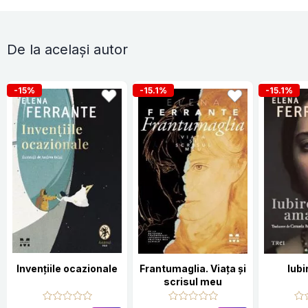
De la același autor
-15%
-15.1%
-15.1%
Invențiile ocazionale
Frantumaglia. Viața și
Iub
scrisul meu