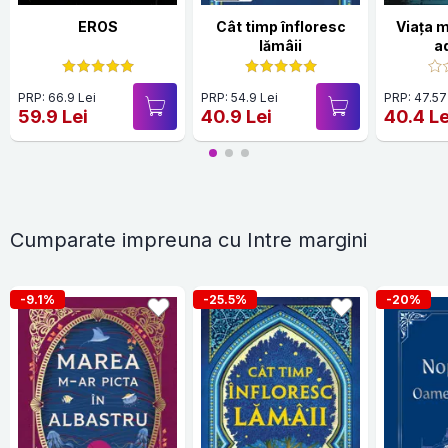
EROS
Cât timp înfloresc
Viața 
lămâii
ad
PRP: 66.9 Lei
PRP: 54.9 Lei
PRP: 47.57
59.9 Lei
40.9 Lei
40.4 Le
Cumparate impreuna cu Intre margini
-9.1%
-25.5%
-20%