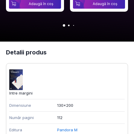
Adaugă în coș
Adaugă în coș
Detalii produs
Intre margini
Dimensiune
130x200
Număr pagini
112
Editura
Pandora M