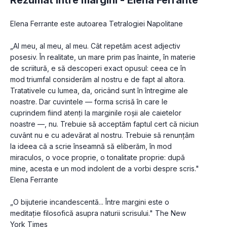
Elena Ferrante este autoarea Tetralogiei Napolitane

„Al meu, al meu, al meu. Cât repetăm acest adjectiv 
posesiv. În realitate, un mare prim pas înainte, în materie 
de scriitură, e să descoperi exact opusul: ceea ce în 
mod triumfal considerăm al nostru e de fapt al altora. 
Tratativele cu lumea, da, oricând sunt în întregime ale 
noastre. Dar cuvintele — forma scrisă în care le 
cuprindem fiind atenți la marginile roșii ale caietelor 
noastre —, nu. Trebuie să acceptăm faptul cert că niciun 
cuvânt nu e cu adevărat al nostru. Trebuie să renunțăm 
la ideea că a scrie înseamnă să eliberăm, în mod 
miraculos, o voce proprie, o tonalitate proprie: după 
mine, acesta e un mod indolent de a vorbi despre scris." 
Elena Ferrante

„O bijuterie incandescentă... Între margini este o 
meditație filosofică asupra naturii scrisului." The New 
York Times
