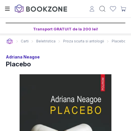
Transport GRATUIT de la 200 lei!
Carti
Beletristica
Proza scurta si antologii
Placebo
Adriana Neagoe
Placebo