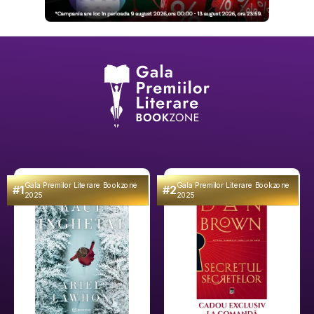
Gala Premilor Literare Bookzone
Gala Premilor Literare Bookzone
#1
#2
2025
2025