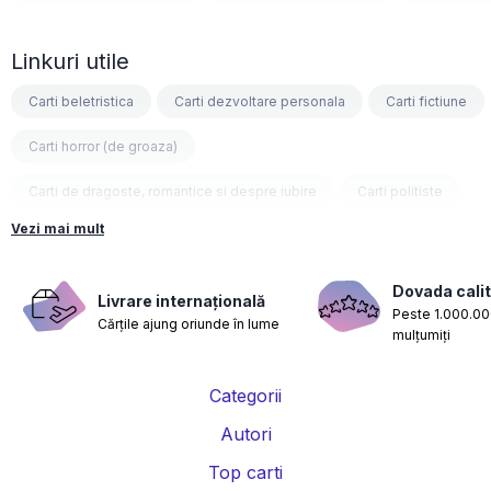
Linkuri utile
Carti beletristica
Carti dezvoltare personala
Carti fictiune
Carti horror (de groaza)
Carti de dragoste, romantice si despre iubire
Carti politiste
Vezi mai mult
Carti fantasy
Carti psihologice
Carti nutritie, sanatate si de slabit
Carti diete
Dovada calit
Livrare internațională
Peste 1.000.000
Cărțile ajung oriunde în lume
Carti despre sarcina si nastere
Carti educatie financiara
mulțumiți
Carti management si leadership
Carti marketing si vanzari
Categorii
Carti de istorie
Carti pentru copii
Carti Parintele Necula
Autori
Carti Dr. Alexandru Ciurea
Carti Parintele Vasile Ioana
Top carti