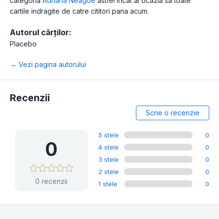
categoria
Adriana Neagoe
astfel incat ai ocazia sa toate
cartile indragite de catre cititori pana acum.
Autorul cărților:
Placebo
→ Vezi pagina autorului
Recenzii
Scrie o recenzie
5 stele
0
0
4 stele
0
3 stele
0
2 stele
0
0 recenzii
1 stele
0