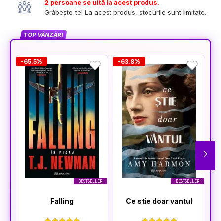
2 persoane se uită la acest produs.
Grăbește-te! La acest produs, stocurile sunt limitate.
TOP VÂNZĂRI
-65.5%
-63.8%
-
BESTSELLER
BESTSELLER
Falling
Ce stie doar vantul