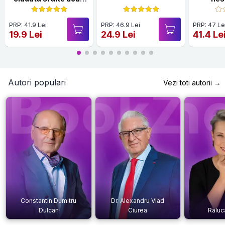
povestiri
PRP: 41.9 Lei
PRP: 46.9 Lei
PRP: 47 Le
19.9 Lei
24.9 Lei
41.4 Le
Autori populari
Vezi toti autorii →
Constantin Dumitru
Dr. Alexandru Vlad
Dulcan
Ciurea
Raluc