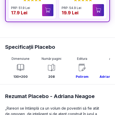
PRP: 51.9 Lei
PRP: 54.9 Lei
17.9 Lei
19.9 Lei
Specificații Placebo
Dimensiune
Număr pagini
Editura
Aut
130x200
208
Polirom
Adriana 
Rezumat Placebo -
Adriana Neagoe
„Rareori se întâmplă ca un volum de povestiri să fie atât 
de omogen, de inteligent și de atent construit în jurul a 