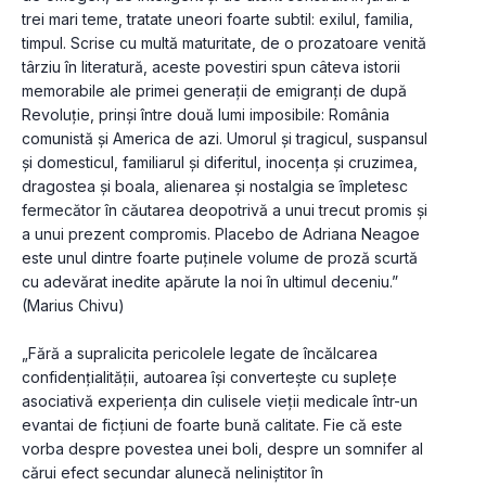
trei mari teme, tratate uneori foarte subtil: exilul, familia, 
timpul. Scrise cu multă maturitate, de o prozatoare venită 
târziu în literatură, aceste povestiri spun câteva istorii 
memorabile ale primei generații de emigranți de după 
Revoluție, prinși între două lumi imposibile: România 
comunistă și America de azi. Umorul și tragicul, suspansul 
și domesticul, familiarul și diferitul, inocența și cruzimea, 
dragostea și boala, alienarea și nostalgia se împletesc 
fermecător în căutarea deopotrivă a unui trecut promis și 
a unui prezent compromis. Placebo de Adriana Neagoe 
este unul dintre foarte puținele volume de proză scurtă 
cu adevărat inedite apărute la noi în ultimul deceniu.” 
(Marius Chivu) 
„Fără a supralicita pericolele legate de încălcarea 
confidențialității, autoarea își convertește cu suplețe 
asociativă experiența din culisele vieții medicale într-un 
evantai de ficțiuni de foarte bună calitate. Fie că este 
vorba despre povestea unei boli, despre un somnifer al 
cărui efect secundar alunecă neliniștitor în 