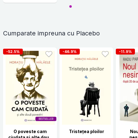
Cumparate impreuna cu Placebo
-52.5%
-46.9%
-11.9%
BESTSELLER
O poveste cam
Tristețea ploilor
Nou
ciudata si alte doua
nes