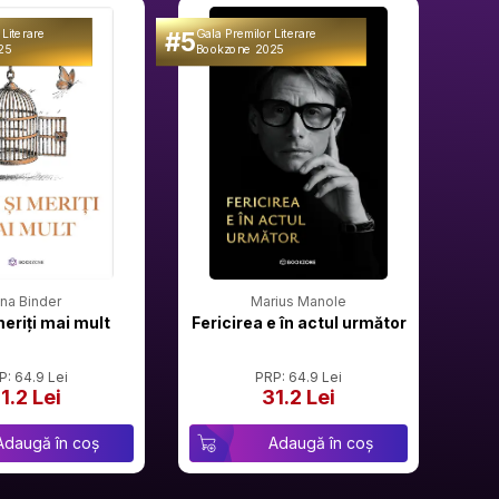
#5
#6
 Literare
Gala Premilor Literare
Gala 
25
Bookzone 2025
Book
rina Binder
Marius Manole
meriți mai mult
Fericirea e în actul următor
P: 64.9 Lei
PRP: 64.9 Lei
1.2 Lei
31.2 Lei
Adaugă în coș
Adaugă în coș