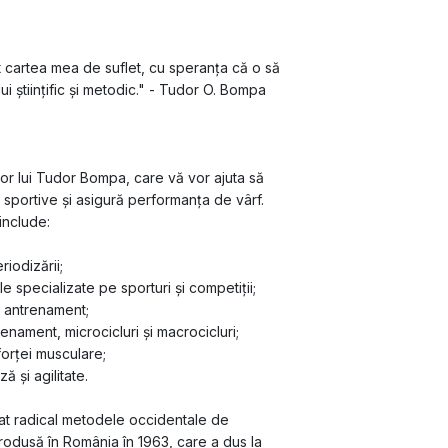
nt cartea mea de suflet, cu speranța că o să 
i științific și metodic." - Tudor O. Bompa
or lui Tudor Bompa, care vă vor ajuta să 
 sportive și asigură performanța de vârf. 
include:
riodizării;
e specializate pe sporturi și competiții;
n antrenament;
enament, microcicluri și macrocicluri;
orței musculare;
ă și agilitate.
at radical metodele occidentale de 
trodusă în România în 1963, care a dus la 