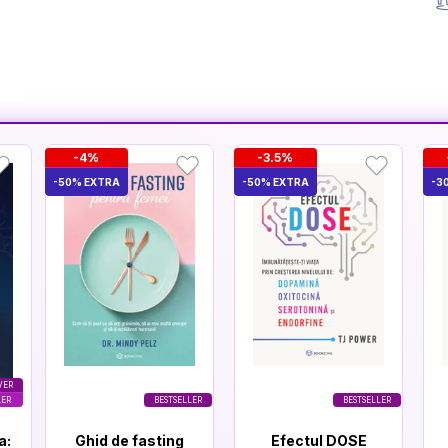
-4%
-3.5%
-50% EXTRA
-50% EXTRA
-3
VER
LER
BESTSELLER
BESTSELLER
a:
Ghid de fasting
Efectul DOSE