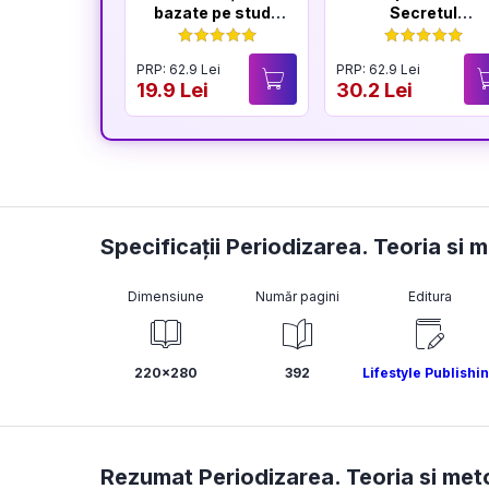
bazate pe studii
Secretul
științifice
longevității
creierului
PRP: 62.9 Lei
PRP: 62.9 Lei
19.9 Lei
30.2 Lei
Specificații Periodizarea. Teoria si
Dimensiune
Număr pagini
Editura
220x280
392
Lifestyle Publishi
Rezumat Periodizarea. Teoria si met