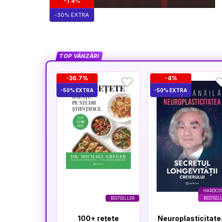
-1.4%
-30% EXTRA
TOP VÂNZĂRI
-36.7%
-4%
-50% EXTRA
-50% EXTRA
HARDCO
BESTSELLER
BESTSEL
100+ rețete
Neuroplasticitate