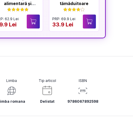
alimentară și
tămăduitoare
sănătatea inimii
P: 62.9 Lei
PRP: 69.9 Lei
PRP: 59.9 Lei
9.9 Lei
33.9 Lei
28.9 Lei
Limba
Tip articol
ISBN
Limba romana
Delistat
9786067892598