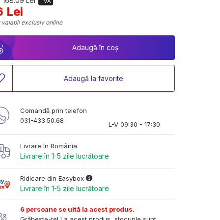
 168.09 Lei
TVA
6 Lei
 valabil exclusiv online
Adaugă în coș
Adaugă la favorite
Comandă prin telefon
031-433.50.68
L-V 09:30 - 17:30
Livrare în România
Livrare în 1-5 zile lucrătoare
Ridicare din Easybox
Livrare în 1-5 zile lucrătoare
6 persoane se uită la acest produs.
Grăbește-te! La acest produs, stocurile sunt