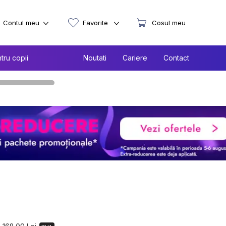
Contul meu
Favorite
Cosul meu
tru copii
Noutati
Cariere
Contact