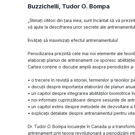
Buzzichelli
,
Tudor O. Bompa
„Stimați cititori din țara mea, sunt încântat să vă prezi
vă ajute la descifrarea unor secrete ale antrenamentulu
Învățați să maximizați efectul antrenamentului!
Periodizarea prezintă cele mai noi elemente ale teoriil
elaborați planuri de antrenament ce sporesc abilitățile
Cartea conține o discuție amplă asupra periodizării și 
• o trecere în revistă a istoriei, termenilor și teoriilor pe
• discuții despre importanța elaborării de planuri anual
• un capitol despre integrarea abilităților biomotrice î
• noi informații cuprinzătoare despre sesiunile de antr
• un capitol extins despre metodele de dezvoltare a f
• explicații detaliate despre antrenamentul pentru vitez
Dr. Tudor O. Bompa locuiește în Canada și a transform
antrenament prin teoria revoluționară a periodizării in