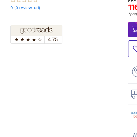
PRP:
11
0 (0 review-uri)
*preț
★
★
★
★
☆
4.75