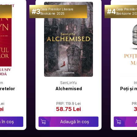
#3
#4
Gala Premilor Literare
Gala Premilor
Bookzone 2025
Bookzone 20
wn
SenLinYu
I
retelor
Alchemised
Poți și 
Lei
PRP: 119.9 Lei
PR
ei
58.75 Lei
3
 în coș
Adaugă în coș