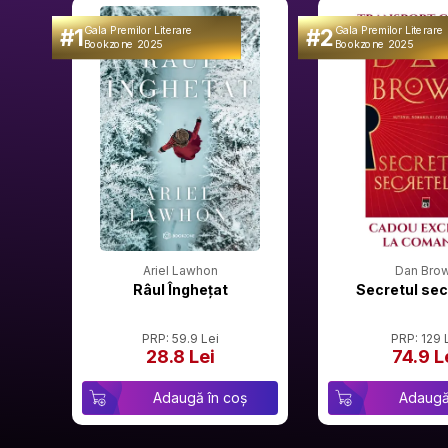
#1
#2
Gala Premilor Literare
Gala Premilor Literare
Bookzone 2025
Bookzone 2025
Ariel Lawhon
Dan Bro
Râul Înghețat
Secretul sec
PRP: 59.9 Lei
PRP: 129 
28.8 Lei
74.9 L
Adaugă în coș
Adaugă