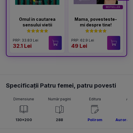
BESTSELLER
Omul in cautarea
Mama, povesteste-
sensului vietii
mi despre tine!
PRP: 33.83 Lei
PRP: 62.9 Lei
P
32.1 Lei
49 Lei
3
Specificații Patru femei, patru povesti
Dimensiune
Număr pagini
Editura
Aut
130x200
288
Polirom
Aurora L