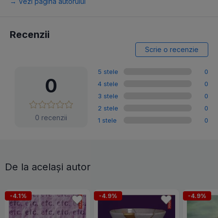
→ Vezi pagina autorului
Recenzii
Scrie o recenzie
5 stele
0
0
4 stele
0
3 stele
0
2 stele
0
0 recenzii
1 stele
0
De la același autor
-4.1%
-4.9%
-4.9%