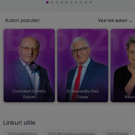
Autori populari
Vezi toti autorii →
Constantin Dumitru
Dr. Alexandru Vlad
Dulcan
Ciurea
Raluc
Linkuri utile
Carti beletristica
Carti dezvoltare personala
Carti fictiune