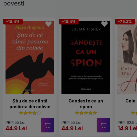
povesti
-18.4%
-18.4%
-76.3%
Știu de ce cântă
Gandeste ca un
Cele
pasărea din colivie
spion
PRP: 55 Lei
PRP: 55 Lei
PRP: 62.9 
44.9 Lei
44.9 Lei
14.9 Le