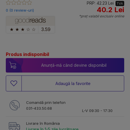
PRP: 42.23 Lei
TVA
40.2 Lei
0 (0 review-uri)
*preț valabil exclusiv online
★
★
★
☆
☆
3.59
Produs indisponibil
Anunță-mă când devine disponibil
Adaugă la favorite
Comandă prin telefon
031-433.50.68
L-V 09:30 - 17:30
Livrare în România
Livrare în 1-5 zile lucrătoare