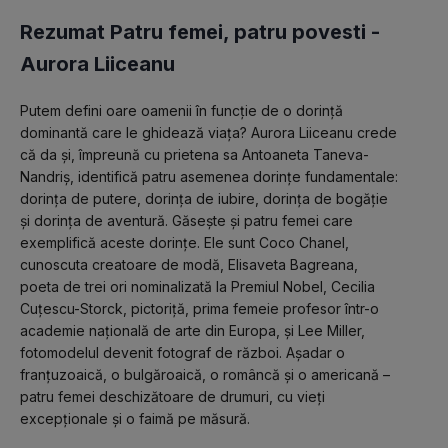
Rezumat Patru femei, patru povesti -
Aurora Liiceanu
Putem defini oare oamenii în funcție de o dorință 
dominantă care le ghidează viața? Aurora Liiceanu crede 
că da și, împreună cu prietena sa Antoaneta Taneva-
Nandriș, identifică patru asemenea dorințe fundamentale: 
dorința de putere, dorința de iubire, dorința de bogăție 
și dorința de aventură. Găsește și patru femei care 
exemplifică aceste dorințe. Ele sunt Coco Chanel, 
cunoscuta creatoare de modă, Elisaveta Bagreana, 
poeta de trei ori nominalizată la Premiul Nobel, Cecilia 
Cuțescu-Storck, pictoriță, prima femeie profesor într-o 
academie națională de arte din Europa, și Lee Miller, 
fotomodelul devenit fotograf de război. Așadar o 
franțuzoaică, o bulgăroaică, o româncă și o americană – 
patru femei deschizătoare de drumuri, cu vieți 
excepționale și o faimă pe măsură.