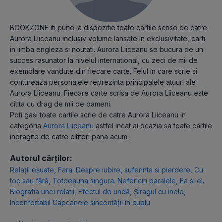
BOOKZONE iti pune la dispozitie toate cartile scrise de catre
Aurora Liiceanu inclusiv volume lansate in exclusivitate, carti
in limba engleza si noutati. Aurora Liiceanu se bucura de un
succes rasunator la nivelul international, cu zeci de mii de
exemplare vandute din fiecare carte. Felul in care scrie si
contureaza personajele reprezinta principalele atuuri ale
Aurora Liiceanu. Fiecare carte scrisa de Aurora Liiceanu este
citita cu drag de mii de oameni.
Poti gasi toate cartile scrie de catre Aurora Liiceanu in
categoria
Aurora Liiceanu
astfel incat ai ocazia sa toate cartile
indragite de catre cititori pana acum.
Autorul cărților:
Relații eșuate
,
Fara. Despre iubire, suferinta si pierdere
,
Cu
toc sau fără
,
Totdeauna singura. Nefericiri paralele
,
Ea si el.
Biografia unei relatii
,
Efectul de undă
,
Șiragul cu inele
,
Inconfortabil Capcanele sincerității în cuplu