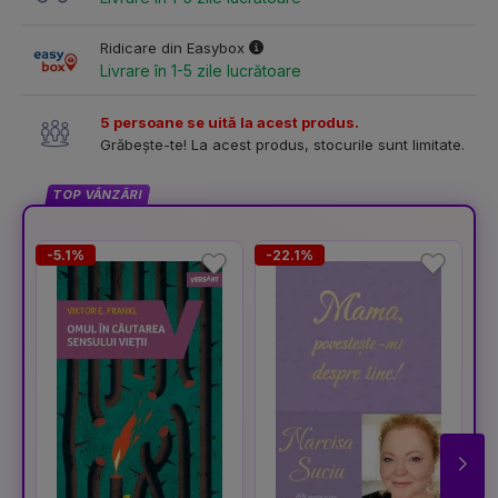
Ridicare din Easybox
Livrare în 1-5 zile lucrătoare
5 persoane se uită la acest produs.
Grăbește-te! La acest produs, stocurile sunt limitate.
TOP VÂNZĂRI
-5.1%
-22.1%
-