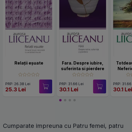
Relații eșuate
Fara. Despre iubire,
Totdea
suferinta si pierdere
Neferic
PRP: 26.38 Lei
PRP: 31.66 Lei
PRP: 31.66
25.3 Lei
30.1 Lei
30.1 Le
Cumparate impreuna cu Patru femei, patru