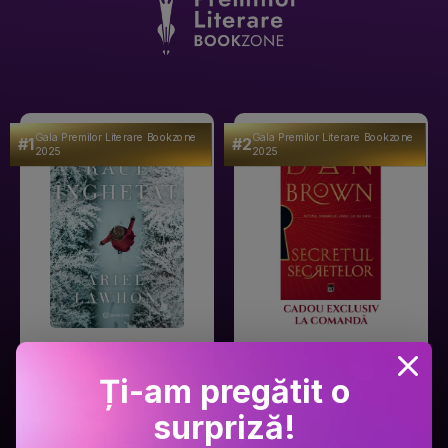
Gala Premilor Literare Bookzone
Gala Premilor Literare Bookzone
#1
#2
2025
2025
Ariel Lawhon
Dan Brown
Râul Înghețat
Secretul secretelor
Ți-am pregătit o
PRP: 59.9 Lei
PRP: 129 Lei
surpriză!
49.9 Lei
94.9 Lei