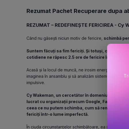
Rezumat Pachet Recuperare dupa ab
REZUMAT – REDEFINEȘTE FERICIREA - Cy 
Când nu găsești niciun motiv de fericire, 
schimbă per
Suntem făcuți sa fim fericiți. Și totuși, conform 
cotidiene ne răpesc 2.5 ore de fericire în fiecare zi
Acasă și la locul de muncă, ne irosim energia emoțional
Tr
imaginea în ansamblu și să analizăm sistemul de convin
impulsive. 
Cy Wakeman, un cercetător în domeniul rezoluției c
lucrat cu organizații precum Google, Facebook, U
ceea ce nu putem schimba, cum să renunțăm la re
fericiți într-o lume imperfectă. 
În ciuda circumstanțelor schimbătoare, ea ne dovedeșt