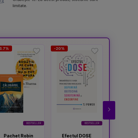
limitate.
3.7%
-20%
-18.4%
BESTSELLER
BESTSELLER
Pachet Robin
Efectul DOSE
Gandeste