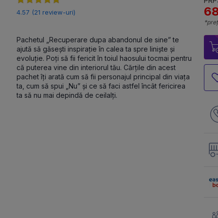
PRP:
68
4.57 (21 review-uri)
*preț
Pachetul „Recuperare dupa abandonul de sine” te 
ajută să găsești inspirație în calea ta spre liniște și 
evoluție. Poți să fii fericit în toiul haosului tocmai pentru 
că puterea vine din interiorul tău. Cărțile din acest 
pachet îți arată cum să fii personajul principal din viața 
ta, cum să spui „Nu” și ce să faci astfel încât fericirea 
ta să nu mai depindă de ceilalți.