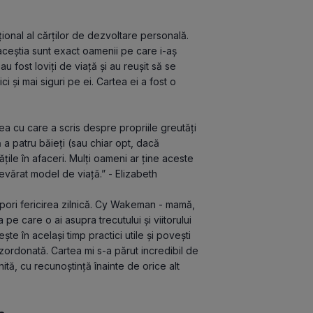
ional al cărților de dezvoltare personală. 
aceștia sunt exact oamenii pe care i-aș 
u fost loviți de viață și au reușit să se 
 și mai siguri pe ei. Cartea ei a fost o 
 cu care a scris despre propriile greutăți 
a patru băieți (sau chiar opt, dacă 
ățile în afaceri. Mulți oameni ar ține aceste 
vărat model de viață.” - Elizabeth
spori fericirea zilnică. Cy Wakeman - mamă, 
 pe care o ai asupra trecutului și viitorului 
e în același timp practici utile și povești 
 dezordonată. Cartea mi s-a părut incredibil de 
inită, cu recunoștință înainte de orice alt 