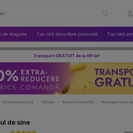
ți de dragoste
Top cărți dezvoltare personală
Top cărți pen
Transport GRATUIT de la 99 lei!
Increderea in sine
Fericire
Afaceri si investitii
Management si le
l de sine