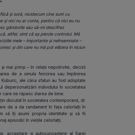
c  
fiică și soră, nicidecum cine sunt cu 
și nici nu ar conta, pentru că nici eu nu 
sc gândurile sau să-mi descifrez 
, altfel, simt că aș pierde controlul. Mă 
iziile mele – importante și neînsemnate – 
esc și din care nu mă pot elibera în niciun 
și mai prinși – în relații nepotrivite, decizii 
area de a simula fericirea sau împlinirea 
Kuburic, ale cărui sfaturi au fost adoptate 
epersonalizării individului în societatea 
r care ne răpesc starea de bine. 
in discutat în societatea contemporană, dr. 
e de a da randament în fața celorlalți în 
 să îți asumi propria identitate și să fii 
j episodic în viețile celorlalți. 
e, acceptare și autocunoaștere al Sarei 