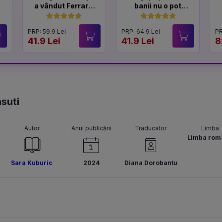
a vândut Ferrari-
banii nu o pot
ul
cumpăra
PRP: 59.9 Lei
PRP: 64.9 Lei
PR
41.9 Lei
41.9 Lei
8
nsuti
Autor
Anul publicării
Traducator
Limba
Limba rom
Sara Kuburic
2024
Diana Dorobantu