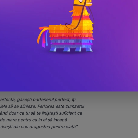
ă mai ușor haosului de zi cu zi. 
cite și îți conservi energia pentru lucrurile 
i practici concrete
 fără să fii traumatizat la sfârșitul acestui 
răind doar în prezent, fără temeri asociate 
rfectă, găsești partenerul perfect, îți 
lele să se alinieze. Fericirea este zumzetul 
nd doar ca tu să te liniștești suficient ca 
t de mare pentru ca în el să încapă 
 găsești din nou dragostea pentru viață
.”