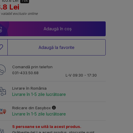
 105.8 Lei
TVA
.8 Lei
 valabil exclusiv online
Adaugă în coș
Adaugă la favorite
Comandă prin telefon
031-433.50.68
L-V 09:30 - 17:30
Livrare în România
Livrare în 1-5 zile lucrătoare
Ridicare din Easybox
Livrare în 1-5 zile lucrătoare
5 persoane se uită la acest produs.
Grăbește-te! La acest produs, stocurile sunt