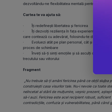
dezvoltându-ne flexibilitatea mentală pentru a face faț
Cartea te va ajuta să:
·        Îți redefinești libertatea și fericirea
·        Îți dezvolți reziliența în fața experiențelor neferi
care contează cu adevărat, folosindu-te de exemple ș
·        Evoluezi atât pe plan personal, cât și profesional,
proces de schimbare
·        Înveți să-ți simți emoțiile și să asculți de ele, t
trecutului sau viitorului
Fragment
 „
Nu trebuie să-ți amâni fericirea până ce obții slujba pe
construiești casa visurilor tale. Nu-i nevoie ca toate ste
neîncetat al stării de mulțumire, veșnic prezent, așteptâ
să-l auzi. Fericirea este acel recipient robust, suficien
contradicțiile, confuzia și vulnerabilitatea, până când