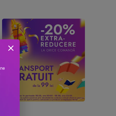
ine
!