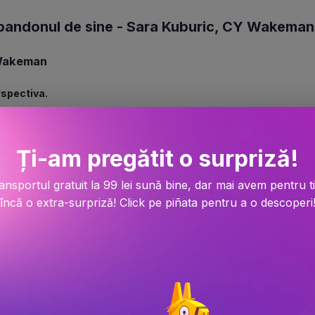
andonul de sine -
Sara Kuburic
,
CY Wakeman
Wakeman
spectiva. 
autoarei Cy Wakeman, micile drame 
. 
Ți-am pregătit o surpriză!
ă cu nemulțumiri mărunte, în loc să privim 
ansportul gratuit la 99 lei sună bine, dar mai avem pentru t
geri care ne face să luăm decizii 
încă o extra-surpriză! Click pe piñata pentru a o descoperi
onflictelor la locul de muncă, care a 
ber și NASA, ne învață cum să acceptăm 
sentimente și să alegem să trăim 
e că ne putem crea o viață mai simplă, 