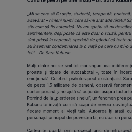
Când te pierzi pe tine însuți – Dr. Sara Kuburi
„Mi se cere să fiu soție, studentă, terapeută, prietenă, 
adevărat – nimeni nu-mi cere să-mi arăt adevăratul Sine 
știu cum să fiu autentică. Nu am spațiu să-mi descâlce
sentimentele, deși poate că este doar o scuză, pentru că
simt prinsă în capcană, speriată de gândul că toate dec
au însemnat condamnarea la o viață pe care nu mi-o dor
fel.” – Dr. Sara Kuburic 
Mulți dintre noi se simt tot mai singuri, mai indiferenți 
proaste și tipare de autosabotaj –, toate în încerc
emoțională. Celebrul psihoterapeut existențialist Sara 
de peste 1,5 milioane de oameni, observă fenomenul d
contemporană și ne ajută să acționăm asupra factorilo
Pornind de la „pierderea sinelui”, un fenomen prea puț
Kuburic te învață cum să scapi de nevoia covârșitoar
fiecare moment al vieții tale. Autoarea îți arată cum
personajul principal din povestea ta, nu doar un persona
Cartea te poartă prin procesul unic de introspecți