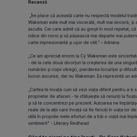
Recenzii
 „Îmi place că această carte nu respectă modelul tradiț
Wakeman este mult mai viscerală, mult mai sinceră, și 
asculta. Cei care admit că au greșit în mod repetat, că a
ridice din noroi și să pășească mai departe mai puternici
carte impresionantă și ușor de citit.” – Adriana
„Ce am apreciat enorm la Cy Wakeman este sinceritatea
- de la cele două divorțuri la creșterea de una singură 
numărăm și copii vitregi), pierderea locuinței și dificult
lucruri ascunse, dar nu Wakeman. Ea reprezintă un ade
„Cartea te învață cum să vezi viața diferit pentru a-ți 
proprietar de afaceri - te sfătuiește să renunți la fixația
și să te concentrezi pe prezent. Autoarea ne împărtășeșt
reale de la alții care învață să fie fericiți în viața lor
utilă în propriile mele eforturi de a trăi o viață mai împl
sentiment" - Literary Redhead