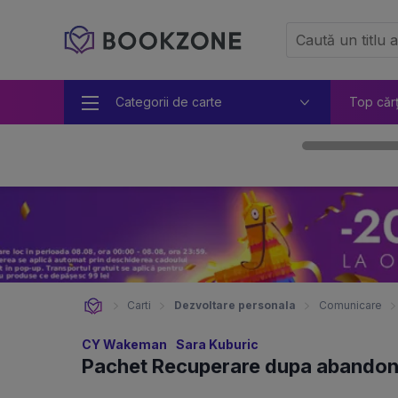
Categorii de carte
Top căr
Carti
Dezvoltare personala
Comunicare
CY Wakeman
Sara Kuburic
Pachet Recuperare dupa abandonu