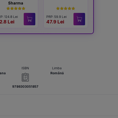
Sharma
spi
P: 124.8 Lei
PRP: 59.9 Lei
PRP: 55 Lei
2.8 Lei
47.9 Lei
44.9 Lei
ISBN
Limba
ana
Română
9786303051857