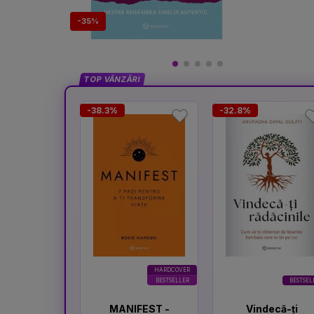
-35%
TOP VÂNZĂRI
-38.3%
-32.8%
HARDCOVER
BESTSELLER
BESTSEL
MANIFEST -
Vindecă-ți