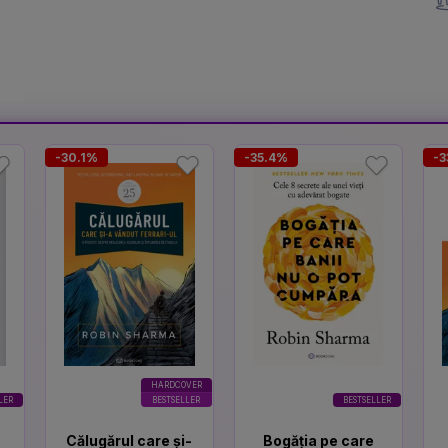
-30.1%
-35.4%
-3
HARDCOVER
LER
BESTSELLER
BESTSELLER
Călugărul care și-
Bogăția pe care