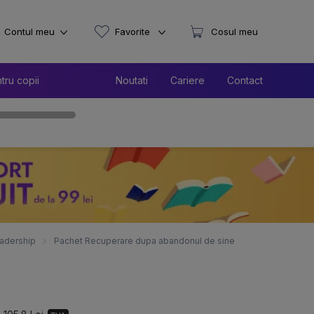
Contul meu
Favorite
Cosul meu
tru copii
Noutati
Cariere
Contact
adership
Pachet Recuperare dupa abandonul de sine