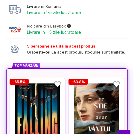
Livrare în România
Livrare în 1-5 zile lucrătoare
Ridicare din Easybox
Livrare în 1-5 zile lucrătoare
5 persoane se uită la acest produs.
Grăbește-te! La acest produs, stocurile sunt limitate.
TOP VÂNZĂRI
-65.5%
-63.8%
-