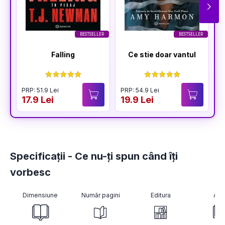
BESTSELLER
BESTSELLER
Falling
Ce stie doar vantul
PRP: 51.9 Lei
PRP: 54.9 Lei
P
17.9 Lei
19.9 Lei
1
Specificații - Ce nu-ți spun când îți
vorbesc
Dimensiune
Număr pagini
Editura
Aut