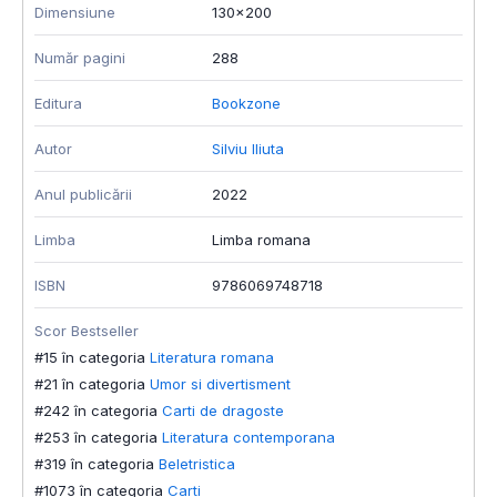
Dimensiune
130x200
D
Număr pagini
288
N
Editura
Bookzone
A
Autor
Silviu Iliuta
A
Anul publicării
2022
L
Limba
Limba romana
I
ISBN
9786069748718
S
#
Scor Bestseller
#
#15 în categoria
Literatura romana
#
#21 în categoria
Umor si divertisment
#
#242 în categoria
Carti de dragoste
#253 în categoria
Literatura contemporana
#319 în categoria
Beletristica
#1073 în categoria
Carti