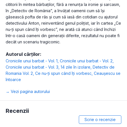
cititorii în mintea bărbaților, fără a renunța la ironie și sarcasm,
în „Detectiv de România”, a învățat oamenii cum să își
găsească pofta de râs și cum să iasă din cotidian cu ajutorul
detectivului Anton, reinventând genul polițist, iar în cartea „Ce
nu-ți spun când îți vorbesc”, ne arată că atunci când închizi
într-o casă oameni din generații diferite, rezultatul nu poate fi
decât un scenariu tragicomic.
Autorul cărților:
Cronicile unui barbat - Vol. 1
,
Cronicile unui barbat - Vol. 2
,
Cronicile unui barbat - Vol. 3
,
14 zile în izolare
,
Detectiv de
Romania Vol. 2
,
Ce nu-ți spun când îți vorbesc
,
Ceaușescu se
întoarce
→ Vezi pagina autorului
Recenzii
Scrie o recenzie