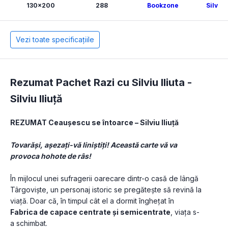
130x200
288
Bookzone
Silviu 
Vezi toate specificațiile
Rezumat Pachet Razi cu Silviu Iliuta -
Silviu Iliuță
REZUMAT Ceaușescu se întoarce – Silviu Iliuță
Tovarăși, așezați-vă liniștiți! Această carte vă va 
provoca hohote de râs! 
În mijlocul unei sufragerii oarecare dintr-o casă de lângă 
Târgoviște, un personaj istoric se pregătește să revină la 
viață. Doar că, în timpul cât el a dormit înghețat în 
Fabrica de capace centrate și semicentrate
, viața s-
a schimbat. 