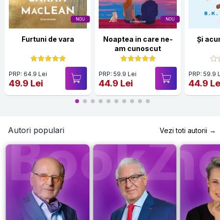
NOU
NOU
Furtuni de vara
Noaptea in care ne-
Și acu
am cunoscut
PRP: 64.9 Lei
PRP: 59.9 Lei
PRP: 59.9 
49.9 Lei
44.9 Lei
44.9 Le
Autori populari
Vezi toti autorii →