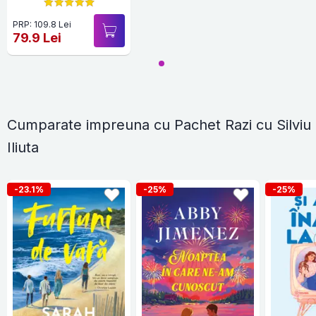
PRP: 109.8 Lei
79.9 Lei
Cumparate impreuna cu Pachet Razi cu Silviu
Iliuta
-23.1%
-25%
-25%