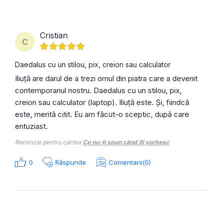
Cristian
C
Daedalus cu un stilou, pix, creion sau calculator
Iliuță are darul de a trezi omul din piatra care a devenit
contemporanul nostru. Daedalus cu un stilou, pix,
creion sau calculator (laptop). Iliuță este. Și, fiindcă
este, merită citit. Eu am făcut-o sceptic, după care
entuziast.
Recenzie pentru cartea
Ce nu-ți spun când îți vorbesc
0
Răspunde
Comentarii(0)