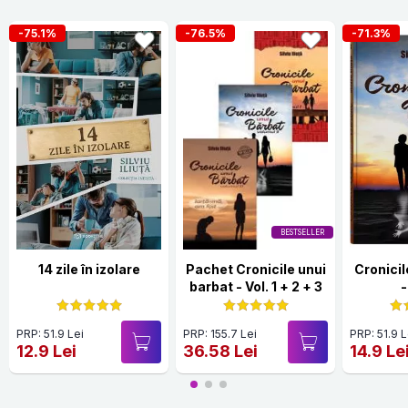
-75.1%
-76.5%
-71.3%
BESTSELLER
14 zile în izolare
Pachet Cronicile unui
Cronicil
barbat - Vol. 1 + 2 + 3
-
PRP: 51.9 Lei
PRP: 155.7 Lei
PRP: 51.9 L
12.9 Lei
36.58 Lei
14.9 Le