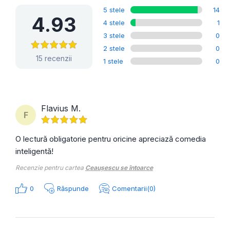
5 stele
14
4.93
4 stele
1
3 stele
0
2 stele
0
15 recenzii
1 stele
0
Flavius M.
F
O lectură obligatorie pentru oricine apreciază comedia
inteligentă!
Recenzie pentru cartea
Ceaușescu se întoarce
0
Răspunde
Comentarii(0)