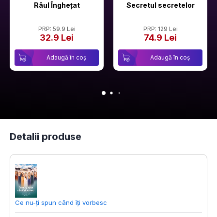
Râul Înghețat
Secretul secretelor
PRP: 59.9 Lei
PRP: 129 Lei
32.9 Lei
74.9 Lei
Adaugă în coș
Adaugă în coș
Detalii produse
Ce nu-ți spun când îți vorbesc
C