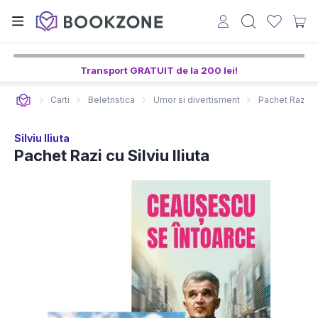
Transport GRATUIT de la 200 lei!
Carti
Beletristica
Umor si divertisment
Pachet Razi cu 
Silviu Iliuta
Pachet Razi cu Silviu Iliuta