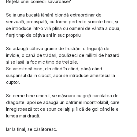
Rețeta unei comedii savuroase?
Se ia una bucată tânără blondă extraordinar de 
senzuală, proaspată, cu forme perfecte și minte brici, și 
se introduce într-o vilă plină cu oameni de vârsta a doua, 
fierți timp de câțiva ani în suc propriu.
Se adaugă câteva grame de frustrări, o linguriță de 
invidie, o cană de trădari, douăzeci de mililitri de hazard 
și se lasă la foc mic timp de trei zile.
Se amestecă bine, din când în când, până când 
suspansul dă în clocot, apoi se introduce amestecul la 
cuptor.
Se cerne bine umorul, se măsoara cu grijă cantitatea de 
dragoste, apoi se adaugă un bătrânel incontrolabil, care 
înregistrează tot ce spun ceilalți și îi dă de gol când le e 
lumea mai dragă.
Iar la final, se căsătoresc.