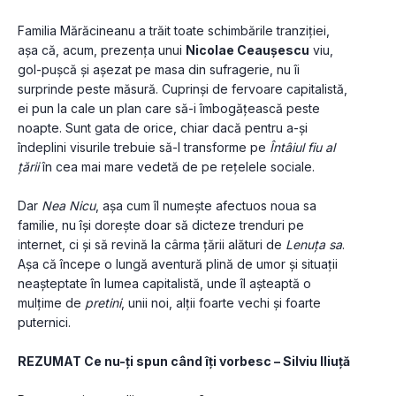
Familia Mărăcineanu a trăit toate schimbările tranziției, 
așa că, acum, prezența unui 
Nicolae Ceaușescu
 viu, 
gol-pușcă și așezat pe masa din sufragerie, nu îi 
surprinde peste măsură. Cuprinși de fervoare capitalistă, 
ei pun la cale un plan care să-i îmbogățească peste 
noapte. Sunt gata de orice, chiar dacă pentru a-și 
îndeplini visurile trebuie să-l transforme pe 
Întâiul fiu al 
țării
 în cea mai mare vedetă de pe rețelele sociale. 
Dar 
Nea Nicu
, așa cum îl numește afectuos noua sa 
familie, nu își dorește doar să dicteze trenduri pe 
internet, ci și să revină la cârma țării alături de 
Lenuța sa
. 
Așa că începe o lungă aventură plină de umor și situații 
neașteptate în lumea capitalistă, unde îl așteaptă o 
mulțime de 
pretini
, unii noi, alții foarte vechi și foarte 
puternici.
REZUMAT Ce nu-ți spun când îți vorbesc – Silviu Iliuță