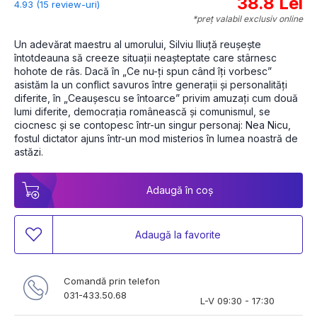
38.8 Lei
4.93 (15 review-uri)
*preț valabil exclusiv online
Un adevărat maestru al umorului, Silviu Iliuță reușește 
întotdeauna să creeze situații neașteptate care stârnesc 
hohote de râs. Dacă în „Ce nu-ți spun când îți vorbesc” 
asistăm la un conflict savuros între generații și personalități 
diferite, în „Ceaușescu se întoarce” privim amuzați cum două 
lumi diferite, democrația românească și comunismul, se 
ciocnesc și se contopesc într-un singur personaj: Nea Nicu, 
fostul dictator ajuns într-un mod misterios în lumea noastră de 
astăzi. 
Adaugă în coș
Adaugă la favorite
Comandă prin telefon
031-433.50.68
L-V 09:30 - 17:30