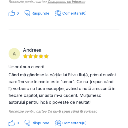
Recenzie pentru cartea
Ceaușescu se întoarce
0
Răspunde
Comentarii(0)
Andreea
A
Umorul m-a cucerit
Când mă gândesc la cărțile lui Silviu Iliuță, primul cuvânt
care îmi vine în minte este "umor". Ce nu-ți spun când
îți vorbesc nu face excepție, având o notă amuzantă în
fiecare capitol, iar asta m-a cucerit. Mulțumesc
autorului pentru încă o poveste de neuitat!
Recenzie pentru cartea
Ce nu-ți spun când îți vorbesc
0
Răspunde
Comentarii(0)