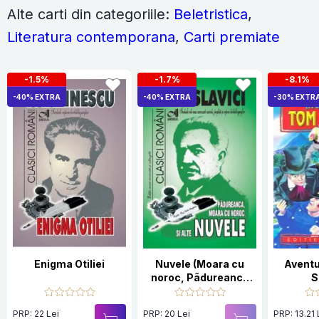
Alte carti din categoriile:
Beletristica
,
Literatura contemporana
,
Carti premiate
-1.5%
-1.7%
-8.1%
-40% EXTRA
-40% EXTRA
-30% EXTR
Enigma Otiliei
Nuvele (Moara cu
Aventu
noroc, Pãdureanca
S
s.a.)
PRP: 22 Lei
PRP: 20 Lei
PRP: 13.21 