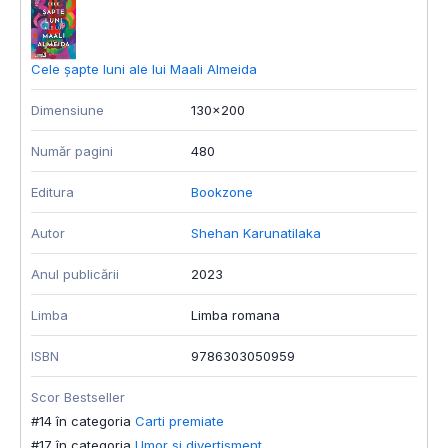
Cele șapte luni ale lui Maali Almeida
P
Dimensiune
130x200
D
Număr pagini
480
N
Editura
Bookzone
E
Autor
Shehan Karunatilaka
A
Anul publicării
2023
A
Limba
Limba romana
T
ISBN
9786303050959
F
Scor Bestseller
T
#14 în categoria
Carti premiate
L
#17 în categoria
Umor si divertisment