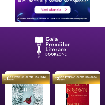
Gala Premilor Literare Bookzone
Gala Premilor Literare Bookzone
#1
#2
2025
2025