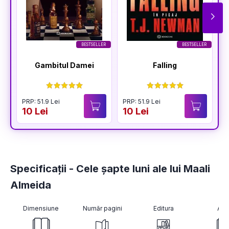
BESTSELLER
BESTSELLER
Gambitul Damei
Falling
PRP: 51.9 Lei
PRP: 51.9 Lei
P
10 Lei
10 Lei
1
Specificații - Cele șapte luni ale lui Maali
Almeida
Dimensiune
Număr pagini
Editura
Aut