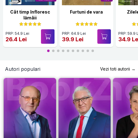
Cât timp înfloresc
Furtuni de vara
Zilel
lămâii
PRP: 54.9 Lei
PRP: 64.9 Lei
PRP: 59.9 
26.4 Lei
39.9 Lei
34.9 Le
Autori populari
Vezi toti autorii →