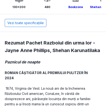
130x200
480
Bookzone
Shehan Ka
Vezi toate specificațiile
Rezumat Pachet Razboiul din urma lor -
Jayne Anne Phillips
,
Shehan Karunatilaka
Paznicul de noapte
ROMAN CÂȘTIGĂTOR AL PREMIULUI PULITZER ÎN 
2024
 1874, Virginia de Vest. La nouă ani de la încheierea 
Războiului Civil american, ConaLee, în vârstă de 
doisprezece ani, părăsește locuința din munți a familiei 
pentru a-și însoți mama la un cunoscut ospiciu dintr-un 