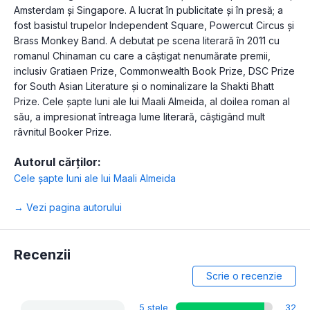
Amsterdam și Singapore. A lucrat în publicitate şi în presă; a
fost basistul trupelor Independent Square, Powercut Circus şi
Brass Monkey Band. A debutat pe scena literară în 2011 cu
romanul Chinaman cu care a câştigat nenumărate premii,
inclusiv Gratiaen Prize, Commonwealth Book Prize, DSC Prize
for South Asian Literature şi o nominalizare la Shakti Bhatt
Prize. Cele şapte luni ale lui Maali Almeida, al doilea roman al
său, a impresionat întreaga lume literară, câștigând mult
râvnitul Booker Prize.
Autorul cărților:
Cele șapte luni ale lui Maali Almeida
→ Vezi pagina autorului
Recenzii
Scrie o recenzie
5 stele
32