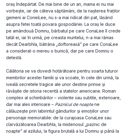
oraș îndepărtat. De mai bine de un an, mama ei nu mai 
vorbește, iar de câteva săptămâni, de la nașterea fraților 
gemeni ai ConeiLee, nu s-a mai ridicat din pat, lăsând 
asupra fetei toată povara gospodăriei. La oraș le duce 
pe amândouă Domnu, bărbatul pe care ConaLee îl crede 
tatăl ei, iar în urmă, pe creasta muntelui, n-a mai rămas 
decât Dearbhla, bătrâna „doftoreasă” pe care ConaLee 
a considerat-o mereu o bunică, dar pe care Domnu o 
detestă.
Călătoria se va dovedi hotărâtoare pentru soarta tuturor 
membrilor acestei familii și va scoate, în cele din urmă, la 
iveală secretele tragice ale unor destine prinse și 
răvășite de istoria recentă a statelor americane. Roman 
complex al schimbărilor – violente sau subtile, exterioare, 
dar mai ales interioare – 
Paznicul de noapte
 ne 
călăuzește prin labirintul gândurilor și emoțiilor unor 
personaje memorabile: de la curajoasa ConaLee sau 
clarvăzătoarea Dearbhla, la misteriosul „paznic de 
noapte” al azilului, la figura brutală a lui Domnu și până la 