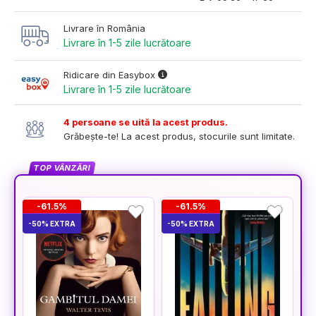
Livrare în România
Livrare în 1-5 zile lucrătoare
Ridicare din Easybox
Livrare în 1-5 zile lucrătoare
4 persoane se uită la acest produs.
Grăbește-te! La acest produs, stocurile sunt limitate.
TOP VÂNZĂRI
-61.5%
-61.5%
-50% EXTRA
-50% EXTRA
-5