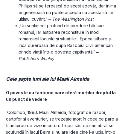
Phillips să se ferească de acest adevăr, dar inima 
ei generoasă nu poate accepta ca acesta să fie 
ultimul cuvânt.” ‒ 
The Washington Post
„Un sentiment profund de pierdere bântuie 
romanul, iar autoarea reconstituie în mod 
remarcabil locurile și situațiile... Epoca tulbure și 
încă dureroasă de după Războiul Civil american 
prinde viață într-o poveste captivantă.” ‒ 
Publishers Weekly
Cele șapte luni ale lui Maali Almeida
O poveste cu fantome care oferă morților dreptul la 
un punct de vedere
 Colombo, 1990. Maali Almeida, fotograf de război, 
cartofor și aventurier, se trezește mort în ceea ce pare a 
fi un birou de vize în ceruri. Trupul său dezmembrat se 
scufundă în lacul Beira și nu are idee cine l-a ucis. Într-o 