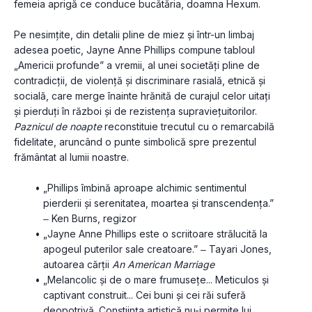
femeia aprigă ce conduce bucătăria, doamna Hexum.
Pe nesimțite, din detalii pline de miez și într-un limbaj 
adesea poetic, Jayne Anne Phillips compune tabloul 
„Americii profunde” a vremii, al unei societăți pline de 
contradicții, de violență și discriminare rasială, etnică și 
socială, care merge înainte hrănită de curajul celor uitați 
și pierduți în război și de rezistența supraviețuitorilor. 
Paznicul de noapte
 reconstituie trecutul cu o remarcabilă 
fidelitate, aruncând o punte simbolică spre prezentul 
frământat al lumii noastre.
„Phillips îmbină aproape alchimic sentimentul 
pierderii și serenitatea, moartea și transcendența.” 
‒ Ken Burns, regizor
„Jayne Anne Phillips este o scriitoare strălucită la 
apogeul puterilor sale creatoare.” ‒ Tayari Jones, 
autoarea cărții 
An American Marriage
„Melancolic și de o mare frumusețe... Meticulos și 
captivant construit... Cei buni și cei răi suferă 
deopotrivă. Conștiința artistică nu-i permite lui 