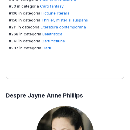
#53 în categoria
Carti fantasy
I
#106 în categoria
Fictiune literara
#150 în categoria
Thriller, mister si suspans
S
#211 în categoria
Literatura contemporana
#
#268 în categoria
Beletristica
#
#341 în categoria
Carti fictiune
#
#937 în categoria
Carti
#
#
#
#
Despre Jayne Anne Phillips