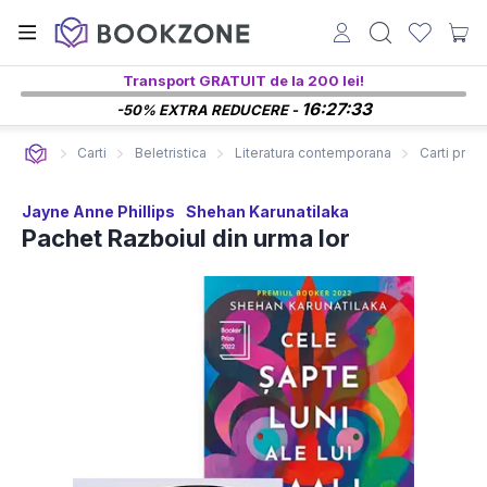
Transport GRATUIT de la 200 lei!
16:27:32
-50% EXTRA REDUCERE -
Carti
Beletristica
Literatura contemporana
Carti prem
Jayne Anne Phillips
Shehan Karunatilaka
Pachet Razboiul din urma lor