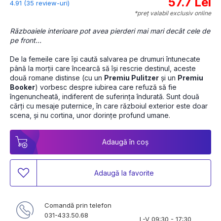
57.7 Lei
4.91 (35 review-uri)
*preț valabil exclusiv online
Războaiele interioare pot avea pierderi mai mari decât cele de 
pe front...
De la femeile care își caută salvarea pe drumuri întunecate 
până la morții care încearcă să își rescrie destinul, aceste 
două romane distinse (cu un 
Premiu Pulitzer
 și un 
Premiu 
Booker
) vorbesc despre iubirea care refuză să fie 
îngenuncheată, indiferent de suferința îndurată. Sunt două 
cărți cu mesaje puternice, în care războiul exterior este doar 
scena, și nu cortina, unor dorințe profund umane.
Adaugă în coș
Adaugă la favorite
Comandă prin telefon
031-433.50.68
L-V 09:30 - 17:30