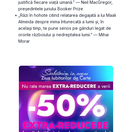
justifică fiecare viață umană.” — Neil MacGregor, 
președintele juriului Booker Prize
„Râzi în hohote citind relatarea degajată a lui Maali 
Almeida despre inima întunecată a lumii și, în 
același timp, te pune serios pe gânduri legat de 
ororile războiului și nedreptatea lumii.” — Mihai 
Morar