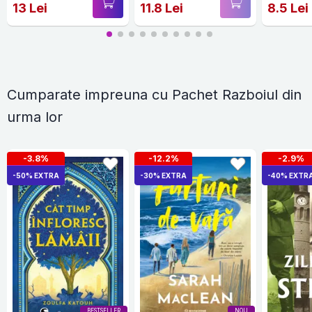
13 Lei
11.8 Lei
8.5 Lei
Cumparate impreuna cu Pachet Razboiul din
urma lor
-3.8%
-12.2%
-2.9%
-50% EXTRA
-30% EXTRA
-40% EXTR
BESTSELLER
NOU