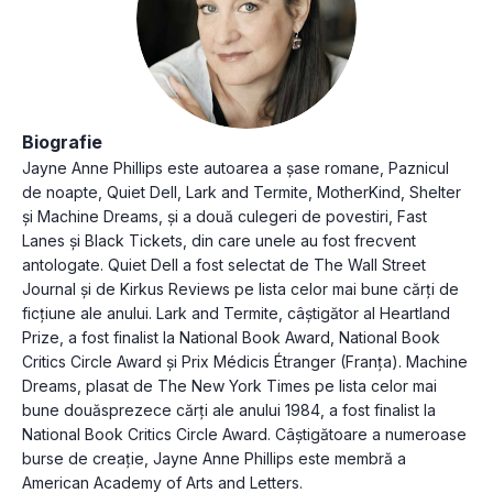
Biografie
Jayne Anne Phillips este autoarea a șase romane, Paznicul
de noapte, Quiet Dell, Lark and Termite, MotherKind, Shelter
și Machine Dreams, și a două culegeri de povestiri, Fast
Lanes și Black Tickets, din care unele au fost frecvent
antologate. Quiet Dell a fost selectat de The Wall Street
Journal și de Kirkus Reviews pe lista celor mai bune cărți de
ficțiune ale anului. Lark and Termite, câștigător al Heartland
Prize, a fost finalist la National Book Award, National Book
Critics Circle Award și Prix Médicis Étranger (Franța). Machine
Dreams, plasat de The New York Times pe lista celor mai
bune douăsprezece cărți ale anului 1984, a fost finalist la
National Book Critics Circle Award. Câștigătoare a numeroase
burse de creaţie, Jayne Anne Phillips este membră a
American Academy of Arts and Letters.