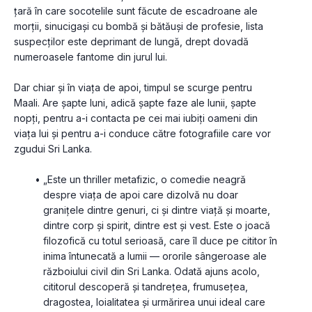
țară în care socotelile sunt făcute de escadroane ale 
morții, sinucigași cu bombă și bătăuși de profesie, lista 
suspecților este deprimant de lungă, drept dovadă 
numeroasele fantome din jurul lui.
Dar chiar și în viața de apoi, timpul se scurge pentru 
Maali. Are șapte luni, adică șapte faze ale lunii, șapte 
nopți, pentru a-i contacta pe cei mai iubiți oameni din 
viața lui și pentru a-i conduce către fotografiile care vor 
zgudui Sri Lanka.
„Este un thriller metafizic, o comedie neagră 
despre viața de apoi care dizolvă nu doar 
granițele dintre genuri, ci și dintre viață și moarte, 
dintre corp și spirit, dintre est și vest. Este o joacă 
filozofică cu totul serioasă, care îl duce pe cititor în 
inima întunecată a lumii — ororile sângeroase ale 
războiului civil din Sri Lanka. Odată ajuns acolo, 
cititorul descoperă și tandrețea, frumusețea, 
dragostea, loialitatea și urmărirea unui ideal care 