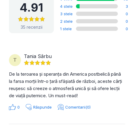
4.91
4 stele
3
3 stele
0
2 stele
0
35 recenzii
1 stele
0
Tania Sârbu
T
De la teroarea și speranța din America postbelică până
la farsa morții într-o țară sfâșiată de război, aceste cărți
reușesc să creeze o atmosferă unică și să ofere lecții
de viață puternice. Un must-read!
0
Răspunde
Comentarii(0)