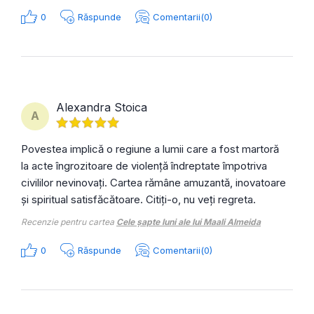
0
Răspunde
Comentarii(0)
Alexandra Stoica
A
Povestea implică o regiune a lumii care a fost martoră
la acte îngrozitoare de violență îndreptate împotriva
civililor nevinovați. Cartea rămâne amuzantă, inovatoare
și spiritual satisfăcătoare. Citiți-o, nu veți regreta.
Recenzie pentru cartea
Cele șapte luni ale lui Maali Almeida
0
Răspunde
Comentarii(0)