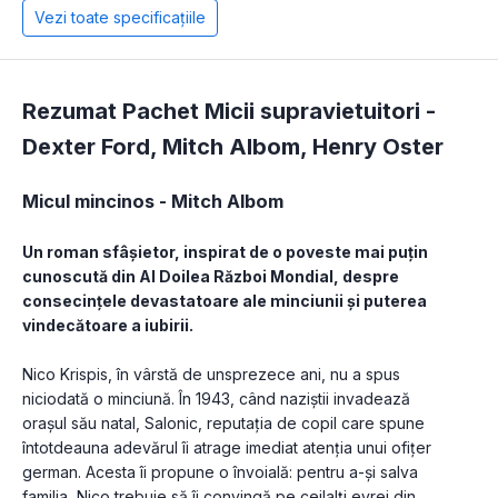
Vezi toate specificațiile
Rezumat Pachet Micii supravietuitori -
Dexter Ford
,
Mitch Albom
,
Henry Oster
Micul mincinos - Mitch Albom
Un roman sfâșietor, inspirat de o poveste mai puțin 
cunoscută din Al Doilea Război Mondial, despre 
consecințele devastatoare ale minciunii și puterea 
vindecătoare a iubirii.
Nico Krispis, în vârstă de unsprezece ani, nu a spus 
niciodată o minciună. În 1943, când naziștii invadează 
orașul său natal, Salonic, reputația de copil care spune 
întotdeauna adevărul îi atrage imediat atenția unui ofițer 
german. Acesta îi propune o învoială: pentru a-și salva 
familia, Nico trebuie să îi convingă pe ceilalți evrei din 