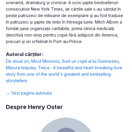
scenarist, dramaturg și cronicar. A scris șapte bestselleruri
consecutive New York Times, iar cărțile sale s-au vândut în
peste patruzeci de milioane de exemplare și au fost traduse
în patruzeci și șapte de limbi în întreaga lume. Mitch Albom a
fondat șase organizații caritabile, prima clinică medicală
deschisă non-stop pentru copiii fără adăpost din America,
precum și un orfelinat în Port-au-Prince.
Autorul cărților:
De două ori
,
Micul Mincinos
,
Sunt un copil al lui Dumnezeu
,
Măsura timpului
,
Twice : A beautiful and heart-breaking love
story from one of the world's greatest and bestselling
storytellers
→ Vezi pagina autorului
Despre Henry Oster