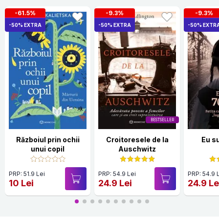
-61.5%
-9.3%
-9.3%
-50% EXTRA
-50% EXTRA
-50% EXTR
BESTSELLER
Războiul prin ochii
Croitoresele de la
Eu s
unui copil
Auschwitz
PRP: 51.9 Lei
PRP: 54.9 Lei
PRP: 54.9 
10 Lei
24.9 Lei
24.9 Le