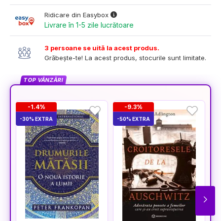
Ridicare din Easybox
Livrare în 1-5 zile lucrătoare
3 persoane se uită la acest produs.
Grăbește-te! La acest produs, stocurile sunt limitate.
TOP VÂNZĂRI
-1.4%
-9.3%
-30% EXTRA
-50% EXTRA
-3