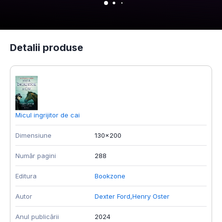
Detalii produse
Micul ingrijitor de cai
M
Dimensiune
130x200
D
Număr pagini
288
N
Editura
Bookzone
E
Autor
Dexter Ford
,
Henry Oster
A
Anul publicării
2024
A