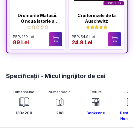
BESTSELLER
Drumurile Matasii.
Croitoresele de la
O noua istorie a
Auschwitz
lumii
PRP: 129 Lei
PRP: 54.9 Lei
P
89 Lei
24.9 Lei
2
Specificații - Micul ingrijitor de cai
Dimensiune
Număr pagini
Editura
Aut
130x200
288
Bookzone
Dexter
Henry 