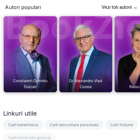
Autori populari
Vezi toti autorii →
Constantin Dumitru
Dr. Alexandru Vlad
Dulcan
Ciurea
Raluc
Linkuri utile
Carti beletristica
Carti dezvoltare personala
Carti fictiune
Carti horror (de groaza)