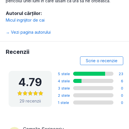
pericolul unei lumi în care lăsăm ca ura să ne orbească.
Autorul cărților:
Micul ingrijitor de cai
→ Vezi pagina autorului
Recenzii
Scrie o recenzie
5 stele
23
4.79
4 stele
6
3 stele
0
2 stele
0
29 recenzii
1 stele
0
Camelia Scripcariu