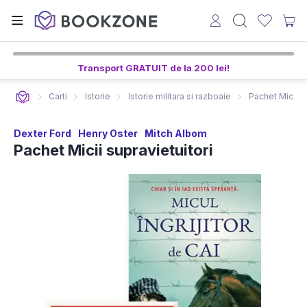
Transport GRATUIT de la 200 lei!
Carti
Istorie
Istorie militara si razboaie
Pachet Micii su
Dexter Ford
Henry Oster
Mitch Albom
Pachet Micii supravietuitori