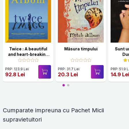
Twice : A beautiful
Măsura timpului
Sunt un
and heart-breaking
Du
love story from one
of the world's
PRP: 123.9 Lei
PRP: 31.7 Lei
PRP: 51.9 L
greatest and
92.8 Lei
20.3 Lei
14.9 Le
bestselling
storytellers
Cumparate impreuna cu Pachet Micii
supravietuitori