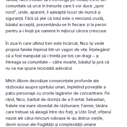
comunitate să urce în trenurile care îi vor duce „spre 
nord”, unde, aparent, îi așteaptă locuri de muncă și 
siguranță. Fără să știe că totul este o minciună crudă, 
băiatul acceptă, prezentându-se în fiecare zi la peron 
pentru a-i liniști pe oamenii în mijlocul cărora crescuse. 
În ziua în care ultimul tren este încărcat, Nico își vede 
propria familie împinsă într-un vagon de vite. Înțelegând 
că a fost manipulat să-i trimită pe toți cei dragi ‒ și 
întreaga sa comunitate ‒ către moarte, băiatul își jură că 
nu va mai spune niciodată adevărul. 
Mitch Albom dezvăluie consecințele profunde ale 
războiului asupra spiritului uman, împletind poveștile a 
patru personaje cu ororile lagărelor de concentrare. Pe 
rând, Nico, bântuit de dorința de a fi iertat; Sebastian, 
fratele mai mare obsedat de răzbunare; Fannie, tânăra 
care trebuie să aleagă între doi frați; și Udo Graf, ofițerul 
nazist ale cărui minciuni odioase le-au distrus viețile, 
devin ecouri ale fragilității și complexității umane