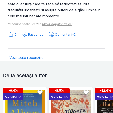
este o lectură care te face să reflectezi asupra
fragilității umanității și asupra puterii de a găsi lumina în
cele mai întunecate momente.
Recenzie pentru cartea
Micul ingrijitor de cai
0
Răspunde
Comentarii(0)
Vezi toate recenziile
De la același autor
-6.4%
-8.5%
-42.6%
-20% EXTRA
-30% EXTRA
-50% EXTR