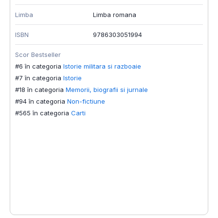
Limba
Limba romana
T
ISBN
9786303051994
T
Scor Bestseller
L
#6 în categoria
Istorie militara si razboaie
I
#7 în categoria
Istorie
#18 în categoria
Memorii, biografii si jurnale
S
#94 în categoria
Non-fictiune
#
#565 în categoria
Carti
#
#
#
#
#
#
#
#