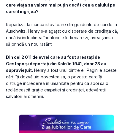
care viața sa valora mai puțin decât cea a calului pe 
care îl îngrijea?
Repartizat la munca istovitoare din grajdurile de cai de la 
Auschwitz, Henry s-a agățat cu disperare de credința că, 
dacă își îndeplinea îndatoririle în fiecare zi, avea șansa 
să prindă un nou răsărit. 
Din cei 2 011 de evrei care au fost arestați de 
Gestapo și deportați din Köln în 1941, doar 23 au 
supraviețuit.
 Henry a fost unul dintre ei. Paginile acestei 
cărți îți dezvăluie povestea sa, o poveste care îți 
distruge încrederea în umanitate pentru ca apoi să o 
reclădească grație empatiei și credinței, adevărații 
salvatori ai omenirii.