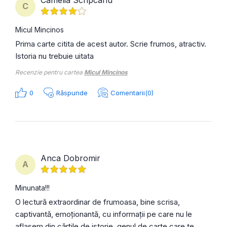
C
Micul Mincinos
Prima carte citita de acest autor. Scrie frumos, atractiv.
Istoria nu trebuie uitata
Recenzie pentru cartea
Micul Mincinos
0
Răspunde
Comentarii(0)
Anca Dobromir
A
Minunata!!!
O lectură extraordinar de frumoasa, bine scrisa,
captivantă, emoționantă, cu informații pe care nu le
aflasem din cărțile de istorie, genul de carte care te