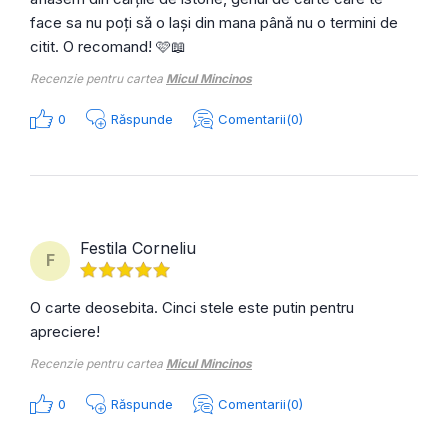
face sa nu poți să o lași din mana până nu o termini de
citit. O recomand! 🩷📖
Recenzie pentru cartea
Micul Mincinos
0
Răspunde
Comentarii(0)
Festila Corneliu
F
O carte deosebita. Cinci stele este putin pentru
apreciere!
Recenzie pentru cartea
Micul Mincinos
0
Răspunde
Comentarii(0)