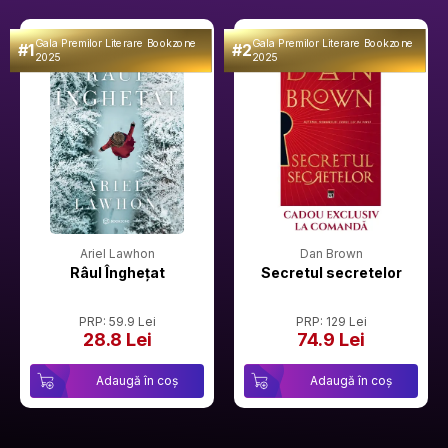
Gala Premilor Literare Bookzone
Gala Premilor Literare Bookzone
#1
#2
2025
2025
Ariel Lawhon
Dan Brown
Râul Înghețat
Secretul secretelor
PRP: 59.9 Lei
PRP: 129 Lei
28.8 Lei
74.9 Lei
Adaugă în coș
Adaugă în coș