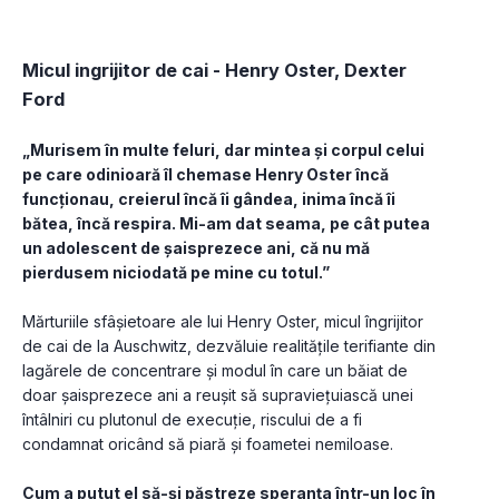
Micul ingrijitor de cai - Henry Oster, Dexter 
Ford
„Murisem în multe feluri, dar mintea și corpul celui 
pe care odinioară îl chemase Henry Oster încă 
funcționau, creierul încă îi gândea, inima încă îi 
bătea, încă respira. Mi-am dat seama, pe cât putea 
un adolescent de șaisprezece ani, că nu mă 
pierdusem niciodată pe mine cu totul.”
Mărturiile sfâșietoare ale lui Henry Oster, micul îngrijitor 
de cai de la Auschwitz, dezvăluie realitățile terifiante din 
lagărele de concentrare și modul în care un băiat de 
doar șaisprezece ani a reușit să supraviețuiască unei 
întâlniri cu plutonul de execuție, riscului de a fi 
condamnat oricând să piară și foametei nemiloase. 
Cum a putut el să-și păstreze speranța într-un loc în 