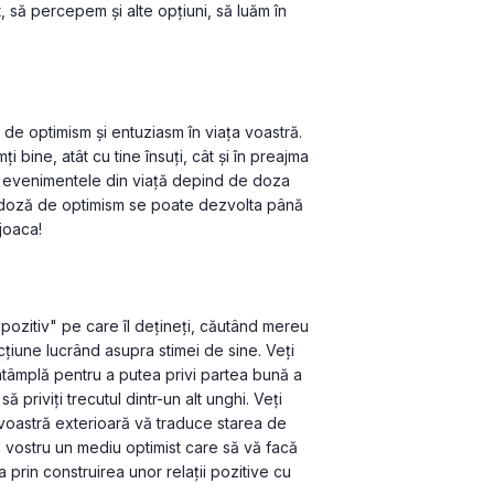
 să percepem și alte opțiuni, să luăm în 
 de optimism și entuziasm în viața voastră. 
 bine, atât cu tine însuți, cât și în preajma 
ta evenimentele din viață depind de doza 
 doză de optimism se poate dezvolta până 
 pozitiv" pe care îl dețineți, căutând mereu 
acțiune lucrând asupra stimei de sine. Veți 
ntâmplă pentru a putea privi partea bună a 
priviți trecutul dintr-un alt unghi. Veți 
oastră exterioară vă traduce starea de 
ul vostru un mediu optimist care să vă facă 
a prin construirea unor relații pozitive cu 