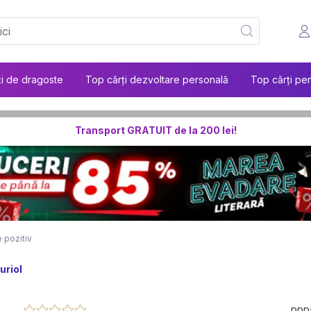
ți de dragoste
Top cărți dezvoltare personală
Top cărți pen
Transport GRATUIT de la 200 lei!
 pozitiv
uriol