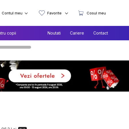
Contul meu
Favorite
Cosul meu
tru copii
Noutati
Cariere
Contact