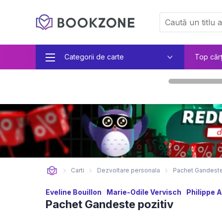
Categorii de carte
Top căr
Carti
Dezvoltare personala
Pachet Gandeste
Eveline Bouillon
Marie-Odile Vervisch
Philippe A
Pachet Gandeste pozitiv