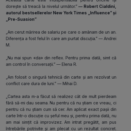
dorește să treacă la nivelul următor.”
 — Robert Cialdini, 
autorul bestsellerelor New York Times „Influence” și 
„Pre-Suasion”
„Am cerut mărirea de salariu pe care o amânam de un an. 
Diferența a fost felul în care am purtat discuția.” — Andrei 
M.
„Nu mai spun «da» din reflex. Pentru prima dată, simt că 
am control în conversații.” — Elena R.
„Am folosit o singură tehnică din carte și am rezolvat un 
conflict care dura de luni.” — Mihai D.
„Cartea asta m-a făcut să realizez cât de mult pierdeam 
fără să-mi dau seama. Nu pentru că nu știam ce vreau, ci 
pentru că nu știam cum să cer. Am aplicat exact pașii din 
carte într-o discuție cu șeful meu și, pentru prima dată, nu 
am mai simțit că improvizez. Am intrat pregătit, am pus 
întrebările potrivite și am plecat cu un rezultat concret. 