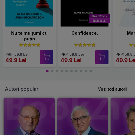
HARDCOVER
BESTSELLER
Nu te mulțumi cu
Confidence.
Mar
puțin
PRP: 59.9 Lei
PRP: 59.9 Lei
PRP: 59.9 
49.9 Lei
49.9 Lei
49.9 Le
Autori populari
Vezi toti autorii →