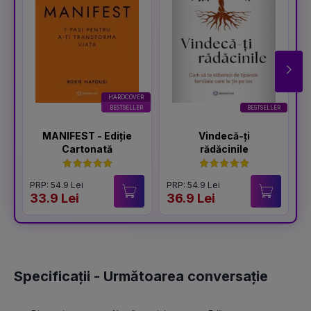
HARDCOVER
BESTSELLER
BESTSELLER
MANIFEST - Ediție
Vindecă-ți
Cartonată
rădăcinile
PRP: 54.9 Lei
PRP: 54.9 Lei
P
33.9 Lei
36.9 Lei
4
Specificații - Următoarea conversație