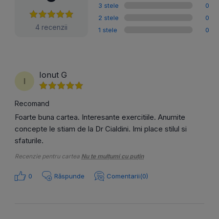
3 stele
0
2 stele
0
4 recenzii
1 stele
0
Ionut G
I
Recomand
Foarte buna cartea. Interesante exercitiile. Anumite
concepte le stiam de la Dr Cialdini. Imi place stilul si
sfaturile.
Recenzie pentru cartea
Nu te mulțumi cu puțin
0
Răspunde
Comentarii(0)