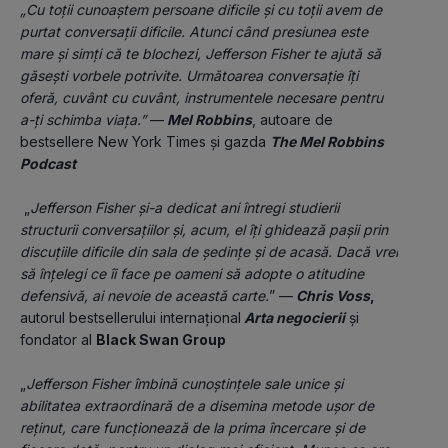
„Cu toții cunoaștem persoane dificile și cu toții avem de 
purtat conversații dificile. Atunci când presiunea este 
mare și simți că te blochezi, Jefferson Fisher te ajută să 
găsești vorbele potrivite. Următoarea conversație îți 
oferă, cuvânt cu cuvânt, instrumentele necesare pentru 
a-ți schimba viața.”
 —
Mel Robbins
, autoare de 
bestsellere New York Times și gazda 
The Mel Robbins 
Podcast
 „
Jefferson Fisher și-a dedicat ani întregi studierii 
structurii conversațiilor și, acum, el îți ghidează pașii prin 
discuțiile dificile din sala de ședințe și de acasă. Dacă vrei 
să înțelegi ce îi face pe oameni să adopte o atitudine 
defensivă, ai nevoie de această carte.
” —
Chris Voss
, 
autorul bestsellerului internațional
Arta negocierii
 și 
fondator al 
Black Swan Group
„
Jefferson Fisher îmbină cunoștințele sale unice și 
abilitatea extraordinară de a disemina metode ușor de 
reținut, care funcționează de la prima încercare și de 