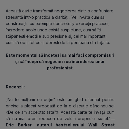
Această carte transformă negocierea dintr-o confruntare 
stresantă într-o practică a clarității. Vei învăța cum să 
construiești, cu exemple concrete și exerciții practice, 
încredere acolo unde există suspiciune, cum să îți 
stăpânești emoțiile sub presiune și, cel mai important, 
cum să obții tot ce-ți dorești de la persoana din fața ta. 
Este momentul să încetezi să mai faci compromisuri 
și să începi să negociezi cu încrederea unui 
profesionist.
Recenzii:
„Nu te mulțumi cu puțin” este un ghid esențial pentru 
oricine a plecat vreodată de la o discuție gândindu-se: 
«De ce am acceptat asta?». Această carte te învață cum 
să nu mai oferi reduceri de volum propriului suflet.”
— 
Eric Barker, autorul bestsellerului Wall Street 