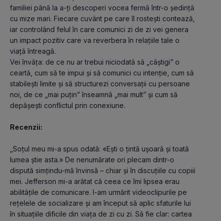
familiei până la a-ți descoperi vocea fermă într-o ședință 
cu mize mari. Fiecare cuvânt pe care îl rostești contează, 
iar controlând felul în care comunici zi de zi vei genera 
un impact pozitiv care va reverbera în relațiile tale o 
viață întreagă.
Vei învăța: de ce nu ar trebui niciodată să „câștigi” o 
ceartă, cum să te impui și să comunici cu intenție, cum să 
stabilești limite și să structurezi conversații cu persoane 
noi, de ce „mai puțin” înseamnă „mai mult” și cum să 
depășești conflictul prin conexiune.
Recenzii:
„Soțul meu mi-a spus odată: «Ești o țintă ușoară și toată 
lumea știe asta.» De nenumărate ori plecam dintr-o 
dispută simțindu-mă învinsă – chiar și în discuțiile cu copiii 
mei. Jefferson mi-a arătat că ceea ce îmi lipsea erau 
abilitățile de comunicare. I-am urmărit videoclipurile pe 
rețelele de socializare și am început să aplic sfaturile lui 
în situațiile dificile din viața de zi cu zi. Să fie clar: cartea 