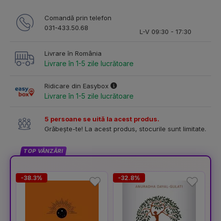
Comandă prin telefon
031-433.50.68
L-V 09:30 - 17:30
Livrare în România
Livrare în 1-5 zile lucrătoare
Ridicare din Easybox
Livrare în 1-5 zile lucrătoare
5 persoane se uită la acest produs.
Grăbește-te! La acest produs, stocurile sunt limitate.
TOP VÂNZĂRI
-38.3%
-32.8%
-