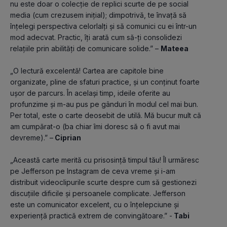
nu este doar o colecție de replici scurte de pe social 
media (cum crezusem inițial); dimpotrivă, te învață să 
înțelegi perspectiva celorlalți și să comunici cu ei într-un 
mod adecvat. Practic, îți arată cum să-ți consolidezi 
relațiile prin abilități de comunicare solide.” – 
Mateea
„O lectură excelentă! Cartea are capitole bine 
organizate, pline de sfaturi practice, și un conținut foarte 
ușor de parcurs. În același timp, ideile oferite au 
profunzime și m-au pus pe gânduri în modul cel mai bun. 
Per total, este o carte deosebit de utilă. Mă bucur mult că 
am cumpărat-o (ba chiar îmi doresc să o fi avut mai 
devreme).” –
 Ciprian
„Această carte merită cu prisosință timpul tău! Îl urmăresc 
pe Jefferson pe Instagram de ceva vreme și i-am 
distribuit videoclipurile scurte despre cum să gestionezi 
discuțiile dificile și persoanele complicate. Jefferson 
este un comunicator excelent, cu o înțelepciune și 
experiență practică extrem de convingătoare.” -
 Tabi