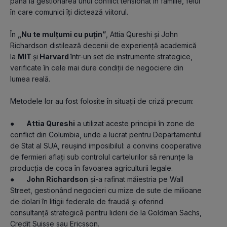
până la gestionarea unui conflict tensionat în familie, felul 
în care comunici îți dictează viitorul.
În 
„Nu te mulțumi cu puțin”
, Attia Qureshi și John 
Richardson distilează decenii de experiență academică 
la 
MIT 
și
 Harvard 
într-un set de instrumente strategice, 
verificate în cele mai dure condiții de negociere din 
lumea reală.
Metodele lor au fost folosite în situații de criză precum:
●      
Attia Qureshi
 a utilizat aceste principii în zone de 
conflict din Columbia, unde a lucrat pentru Departamentul 
de Stat al SUA, reușind imposibilul: a convins cooperative 
de fermieri aflați sub controlul cartelurilor să renunțe la 
producția de coca în favoarea agriculturii legale.
●      
John Richardson
 și-a rafinat măiestria pe Wall 
Street, gestionând negocieri cu mize de sute de milioane 
de dolari în litigii federale de fraudă și oferind 
consultanță strategică pentru liderii de la Goldman Sachs, 
Credit Suisse sau Ericsson.