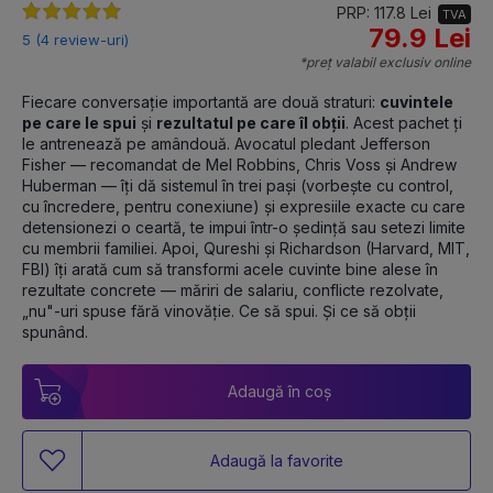
PRP: 117.8 Lei
TVA
79.9 Lei
5 (4 review-uri)
*preț valabil exclusiv online
Fiecare conversație importantă are două straturi: 
cuvintele 
pe care le spui
 și 
rezultatul pe care îl obții
. Acest pachet ți 
le antrenează pe amândouă. Avocatul pledant Jefferson 
Fisher — recomandat de Mel Robbins, Chris Voss și Andrew 
Huberman — îți dă sistemul în trei pași (vorbește cu control, 
cu încredere, pentru conexiune) și expresiile exacte cu care 
detensionezi o ceartă, te impui într-o ședință sau setezi limite 
cu membrii familiei. Apoi, Qureshi și Richardson (Harvard, MIT, 
FBI) îți arată cum să transformi acele cuvinte bine alese în 
rezultate concrete — măriri de salariu, conflicte rezolvate, 
„nu"-uri spuse fără vinovăție. Ce să spui. Și ce să obții 
spunând. 
Adaugă în coș
Adaugă la favorite