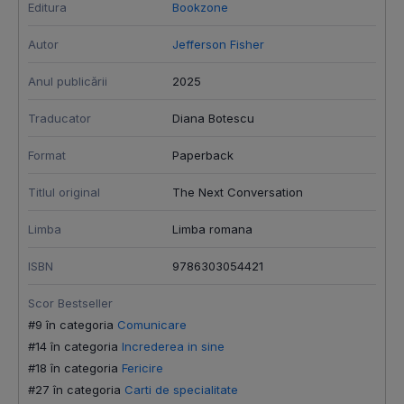
Editura
Bookzone
E
Autor
Jefferson Fisher
A
Anul publicării
2025
A
Traducator
Diana Botescu
T
Format
Paperback
F
Titlul original
The Next Conversation
T
Limba
Limba romana
I
ISBN
9786303054421
S
#
Scor Bestseller
#
#9 în categoria
Comunicare
#
#14 în categoria
Increderea in sine
#
#18 în categoria
Fericire
#
#27 în categoria
Carti de specialitate
#