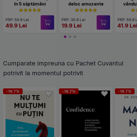
în 5 săptămâni
deloc amuzante
vândut
PRP: 59.9 Lei
PRP: 30.9 Lei
PRP: 59.9 
49.9 Lei
19.9 Lei
41.9 Le
Cumparate impreuna cu Pachet Cuvantul
potrivit la momentul potrivit
-16.7%
-16.7%
-16.7%