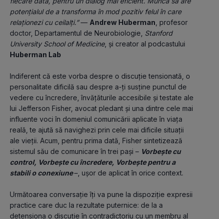
fiecare dată, pentru un dialog mai eficient. Munca sa are 
potențialul de a transforma în mod pozitiv felul în care 
relaționezi cu ceilalți.”
 — 
Andrew Huberman
, profesor 
doctor, Departamentul de Neurobiologie, 
Stanford 
University School of Medicine
, și creator al podcastului 
Huberman Lab
Indiferent că este vorba despre o discuție tensionată, o 
personalitate dificilă sau despre a-ți susține punctul de 
vedere cu încredere, învățăturile accesibile și testate ale 
lui Jefferson Fisher, avocat pledant și una dintre cele mai 
influente voci în domeniul comunicării aplicate în viața 
reală, te ajută să navighezi prin cele mai dificile situații 
ale vieții. Acum, pentru prima dată, Fisher sintetizează 
sistemul său de comunicare în trei pași – 
Vorbește cu 
control, Vorbește cu încredere, Vorbește pentru a 
stabili o conexiune 
–, ușor de aplicat în orice context.
Următoarea conversație îți va pune la dispoziție expresii 
practice care duc la rezultate puternice: de la a 
detensiona o discuție în contradictoriu cu un membru al 