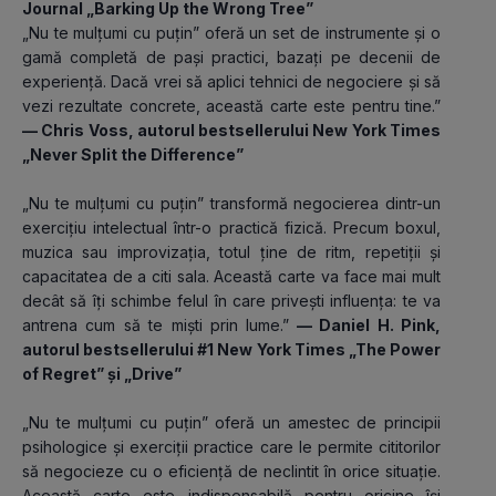
Journal „Barking Up the Wrong Tree”
„Nu te mulțumi cu puțin” oferă un set de instrumente și o 
gamă completă de pași practici, bazați pe decenii de 
experiență. Dacă vrei să aplici tehnici de negociere și să 
vezi rezultate concrete, această carte este pentru tine.”
— Chris Voss, autorul bestsellerului New York Times 
„Never Split the Difference”
„Nu te mulțumi cu puțin” transformă negocierea dintr-un 
exercițiu intelectual într-o practică fizică. Precum boxul, 
muzica sau improvizația, totul ține de ritm, repetiții și 
capacitatea de a citi sala. Această carte va face mai mult 
decât să îți schimbe felul în care privești influența: te va 
antrena cum să te miști prin lume.”
 — Daniel H. Pink, 
autorul bestsellerului #1 New York Times „The Power 
of Regret” și „Drive”
„Nu te mulțumi cu puțin” oferă un amestec de principii 
psihologice și exerciții practice care le permite cititorilor 
să negocieze cu o eficiență de neclintit în orice situație. 
Această carte este indispensabilă pentru oricine își 