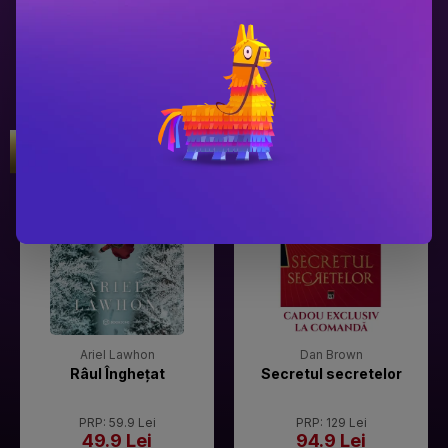
Gala Premilor Literare Bookzone
Gala Premilor Literare Bookzone
#1
#2
2025
2025
Ariel Lawhon
Dan Brown
Râul Înghețat
Secretul secretelor
PRP: 59.9 Lei
PRP: 129 Lei
49.9 Lei
94.9 Lei