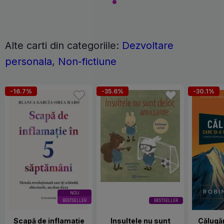
Alte carti din categoriile:
Dezvoltare
personala
,
Non-fictiune
-16.7%
-35.6%
-30.1%
NOU
BESTSELLER
BESTSELLER
Scapă de inflamație
Insultele nu sunt
Călugăr