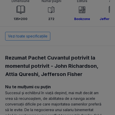
Dimensiune
Număr pagini
Editura
Aut
135x200
272
Bookzone
Jefferson
Vezi toate specificațiile
Rezumat Pachet Cuvantul potrivit la
momentul potrivit -
John Richardson
,
Attia Qureshi
,
Jefferson Fisher
Nu te mulțumi cu puțin
Succesul și echilibrul în viață depind, mai mult decât am 
vrea să recunoaștem, de abilitatea de a naviga acele 
conversații dificile pe care majoritatea oamenilor preferă 
să le evite. De la negocierea unui salariu binemeritat 