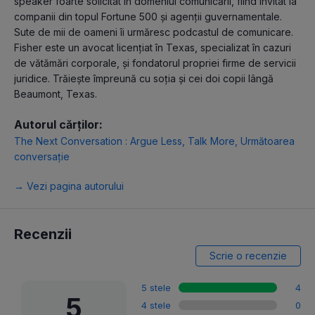
speaker foarte solicitat în domeniul comunicării, fiind invitat la
companii din topul Fortune 500 și agenții guvernamentale.
Sute de mii de oameni îi urmăresc podcastul de comunicare.
Fisher este un avocat licențiat în Texas, specializat în cazuri
de vătămări corporale, și fondatorul propriei firme de servicii
juridice. Trăiește împreună cu soția și cei doi copii lângă
Beaumont, Texas.
Autorul cărților:
The Next Conversation : Argue Less, Talk More
,
Următoarea
conversație
→ Vezi pagina autorului
Recenzii
Scrie o recenzie
5 stele
4
5
4 stele
0