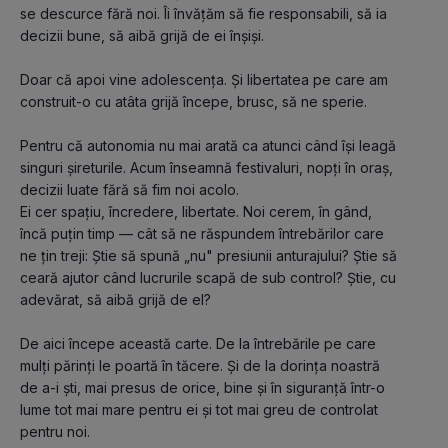
se descurce fără noi. Îi învățăm să fie responsabili, să ia 
decizii bune, să aibă grijă de ei înșiși.
Doar că apoi vine adolescența. Și libertatea pe care am 
construit-o cu atâta grijă începe, brusc, să ne sperie.
Pentru că autonomia nu mai arată ca atunci când își leagă 
singuri șireturile. Acum înseamnă festivaluri, nopți în oraș, 
decizii luate fără să fim noi acolo.
Ei cer spațiu, încredere, libertate. Noi cerem, în gând, 
încă puțin timp — cât să ne răspundem întrebărilor care 
ne țin treji: Știe să spună „nu" presiunii anturajului? Știe să 
ceară ajutor când lucrurile scapă de sub control? Știe, cu 
adevărat, să aibă grijă de el?
De aici începe această carte. De la întrebările pe care 
mulți părinți le poartă în tăcere. Și de la dorința noastră 
de a-i ști, mai presus de orice, bine și în siguranță într-o 
lume tot mai mare pentru ei și tot mai greu de controlat 
pentru noi.