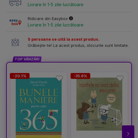
Livrare în 1-5 zile lucrătoare
Ridicare din Easybox
Livrare în 1-5 zile lucrătoare
5 persoane se uită la acest produs.
Grăbește-te! La acest produs, stocurile sunt limitate.
TOP VÂNZĂRI
-20.1%
-35.6%
-