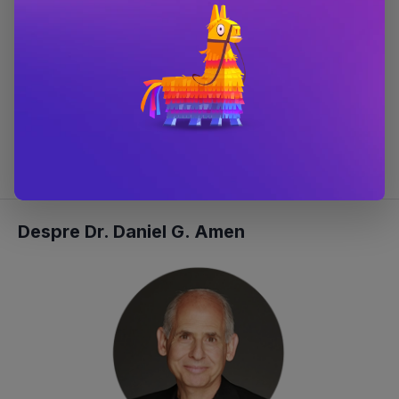
#12 în categoria
Sanatate
#12 în categoria
Cresterea copilului
#16 în categoria
Carti psihologice
#24 în categoria
Carti de specialitate
#46 în categoria
Nutritie & Sanatate
#48 în categoria
Dezvoltare personala
#51 în categoria
Non-fictiune
#244 în categoria
Carti
Despre Dr. Daniel G. Amen