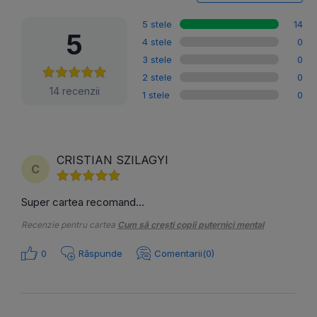
5 stele
14
5
4 stele
0
3 stele
0
2 stele
0
14 recenzii
1 stele
0
CRISTIAN SZILAGYI
C
Super cartea recomand...
Recenzie pentru cartea
Cum să crești copii puternici mental
0
Răspunde
Comentarii(0)