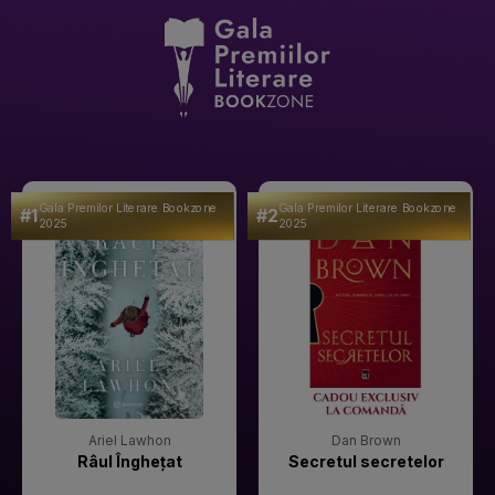
Gala Premilor Literare Bookzone
Gala Premilor Literare Bookzone
#1
#2
2025
2025
Ariel Lawhon
Dan Brown
Râul Înghețat
Secretul secretelor