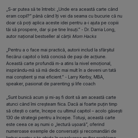
„S-ar putea să te întrebi: „Unde era această carte când 
eram copil?” până când îți vei da seama cu bucurie că nu 
doar că poți aplica aceste idei pentru a-i ajuta pe copiii 
tăi să prospere, dar și pe tine însuți.” - Dr. Darria Long, 
autor național bestseller al cărții 
Mom Hacks
„Pentru a o face mai practică, autorii includ la sfârșitul 
fiecărui capitol o listă concisă de pași de acțiune. 
Această carte profundă m-a atins la nivel emoțional, 
inspirându-mă să mă dedic mai mult în a deveni un tată 
mai conștient și mai eficient.” - Larry Kerby, MBA, 
speaker, pasionat de parenting și life coach
„Sunt bunică acum și mi-aș fi dorit să am această carte 
atunci când îmi creșteam fiica. Dacă ai foarte puțin timp 
să citești o carte, începe cu ultimul capitol – acolo găsești 
130 de strategii pentru a începe. Totuși, această carte 
este ceea ce aș numi o „lectură ușoară”, oferind 
numeroase exemple de conversații și recomandări de 
limbaj pentru a te ghida în rezolvarea multor probleme 