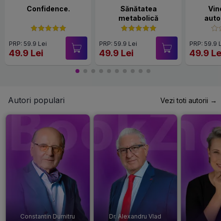
Confidence.
Sănătatea
Vin
metabolică
auto
PRP: 59.9 Lei
PRP: 59.9 Lei
PRP: 59.9 
49.9 Lei
49.9 Lei
49.9 Le
Autori populari
Vezi toti autorii →
Constantin Dumitru
Dr. Alexandru Vlad