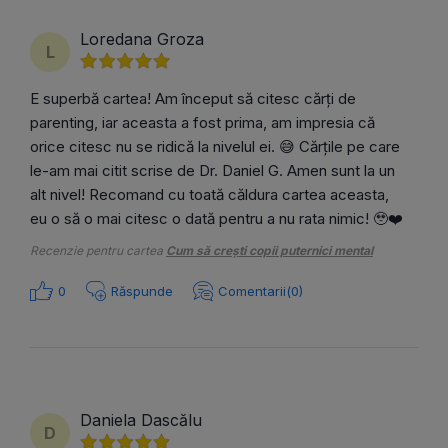
Loredana Groza
L
E superbă cartea! Am început să citesc cărți de
parenting, iar aceasta a fost prima, am impresia că
orice citesc nu se ridică la nivelul ei. 😅 Cărțile pe care
le-am mai citit scrise de Dr. Daniel G. Amen sunt la un
alt nivel! Recomand cu toată căldura cartea aceasta,
eu o să o mai citesc o dată pentru a nu rata nimic! 🥹❤️
Recenzie pentru cartea
Cum să crești copii puternici mental
0
Răspunde
Comentarii(0)
Daniela Dascălu
D