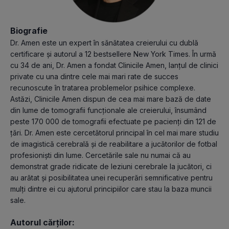
Biografie
Dr. Amen este un expert în sănătatea creierului cu dublă
certificare și autorul a 12 bestsellere New York Times. În urmă
cu 34 de ani, Dr. Amen a fondat Clinicile Amen, lanțul de clinici
private cu una dintre cele mai mari rate de succes
recunoscute în tratarea problemelor psihice complexe.
Astăzi, Clinicile Amen dispun de cea mai mare bază de date
din lume de tomografii funcționale ale creierului, însumând
peste 170 000 de tomografii efectuate pe pacienți din 121 de
țări. Dr. Amen este cercetătorul principal în cel mai mare studiu
de imagistică cerebrală și de reabilitare a jucătorilor de fotbal
profesioniști din lume. Cercetările sale nu numai că au
demonstrat grade ridicate de leziuni cerebrale la jucători, ci
au arătat și posibilitatea unei recuperări semnificative pentru
mulți dintre ei cu ajutorul principiilor care stau la baza muncii
sale.
Autorul cărților: