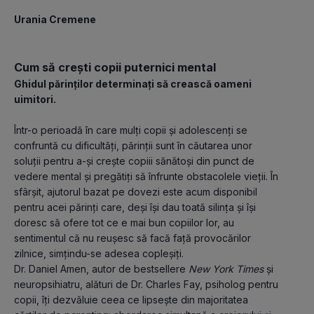
Urania Cremene
Cum să crești copii puternici mental
Ghidul părinților determinați să crească oameni 
uimitori.
Într-o perioadă în care mulți copii și adolescenți se 
confruntă cu dificultăți, părinții sunt în căutarea unor 
soluții pentru a-și crește copiii sănătoși din punct de 
vedere mental și pregătiți să înfrunte obstacolele vieții. În 
sfârșit, ajutorul bazat pe dovezi este acum disponibil 
pentru acei părinți care, deși își dau toată silința și își 
doresc să ofere tot ce e mai bun copiilor lor, au 
sentimentul că nu reușesc să facă față provocărilor 
zilnice, simțindu-se adesea copleșiți.
Dr. Daniel Amen, autor de bestsellere 
New York Times
 și 
neuropsihiatru, alături de Dr. Charles Fay, psiholog pentru 
copii, îți dezvăluie ceea ce lipsește din majoritatea 