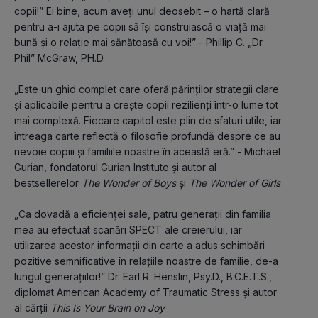
copii!” Ei bine, acum aveți unul deosebit – o hartă clară 
pentru a-i ajuta pe copii să își construiască o viață mai 
bună și o relație mai sănătoasă cu voi!” - Phillip C. „Dr. 
Phil” McGraw, PH.D.
„Este un ghid complet care oferă părinților strategii clare 
și aplicabile pentru a crește copii rezilienți într-o lume tot 
mai complexă. Fiecare capitol este plin de sfaturi utile, iar 
întreaga carte reflectă o filosofie profundă despre ce au 
nevoie copiii și familiile noastre în această eră.” - Michael 
Gurian, fondatorul Gurian Institute și autor al 
bestsellerelor 
The Wonder of Boys
 și 
The Wonder of Girls
„Ca dovadă a eficienței sale, patru generații din familia 
mea au efectuat scanări SPECT ale creierului, iar 
utilizarea acestor informații din carte a adus schimbări 
pozitive semnificative în relațiile noastre de familie, de-a 
lungul generațiilor!” Dr. Earl R. Henslin, Psy.D., B.C.E.T.S., 
diplomat American Academy of Traumatic Stress și autor 
al cărții 
This Is Your Brain on Joy