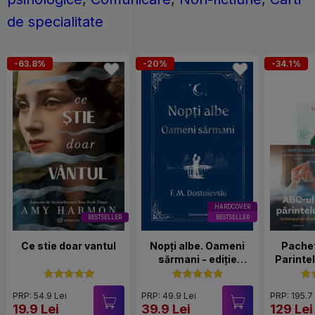
de specialitate
-63.8%
-20%
-34.1%
HARDCOVER
BESTSELLER
BESTSELLER
Ce stie doar vantul
Nopți albe. Oameni
Pachet
sărmani - ediție
Parinte
Hardcover 2025
PRP: 54.9 Lei
PRP: 49.9 Lei
PRP: 195.7
19.9 Lei
39.9 Lei
129 Lei