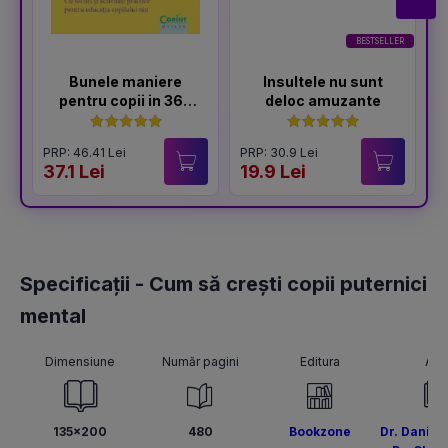
BESTSELLER
Bunele maniere
Insultele nu sunt
pentru copii in 365
deloc amuzante
de zile
PRP: 46.41 Lei
PRP: 30.9 Lei
P
37.1 Lei
19.9 Lei
1
Specificații - Cum să crești copii puternici
mental
Dimensiune
Număr pagini
Editura
Aut
135x200
480
Bookzone
Dr. Daniel