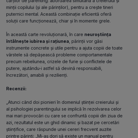
cărților de parenting: abordarea simultană a creierului și 
minții copilului (și ale părinților), pentru a crește tineri 
puternici mental. Această combinație eficientă oferă 
soluții care funcționează, chiar și în momente grele.
În această carte revoluționară, în care 
neuroștiința 
întâlnește iubirea și rațiunea
, părinții vor găsi 
instrumente concrete și utile pentru a ajuta copiii de toate 
vârstele să depășească probleme comportamentale 
precum rebeliunea, crizele de furie și conflictele de 
putere, ajutându-i astfel să devină responsabili, 
încrezători, amabili și rezilienți. 
Recenzii:
„Atunci când doi pionieri în domeniul științei creierului și 
al psihologiei parentingului se implică în rezolvarea celor 
mai mari provocări cu care se confruntă copiii din ziua de 
azi, rezultatul este un ghid dinamic și bazat pe cercetări 
științifice, care răspunde unei cereri frecvent auzite 
printre părinți: „Mi-aș dori să existe un manual pentru 