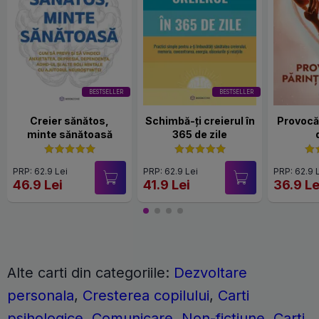
BESTSELLER
BESTSELLER
Creier sănătos,
Schimbă-ți creierul în
Provocăr
minte sănătoasă
365 de zile
PRP: 62.9 Lei
PRP: 62.9 Lei
PRP: 62.9 
46.9 Lei
41.9 Lei
36.9 Le
Alte carti din categoriile:
Dezvoltare
personala
,
Cresterea copilului
,
Carti
psihologice
,
Comunicare
,
Non-fictiune
,
Carti