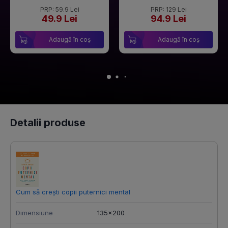
PRP: 59.9 Lei
PRP: 129 Lei
49.9 Lei
94.9 Lei
Adaugă în coș
Adaugă în coș
Detalii produse
Cum să crești copii puternici mental
M
Dimensiune
135x200
D