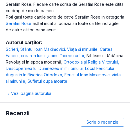
Serafim Rose. Fiecare carte scrisa de Serafim Rose este citita
cu drag de mii de oameni.
Poti gasi toate cartile scrie de catre Serafim Rose in categoria
Serafim Rose
astfel incat ai ocazia sa toate cartile indragite
de catre cititori pana acum.
Autorul cărților:
Scrieri
,
Sfântul Ioan Maximovici. Viața și minunile
,
Cartea
Facerii, crearea lumii și omul începuturilor
,
Nihilismul. Rădăcina
Revoluţiei în epoca modernă
,
Ortodoxia și Religia Viitorului
,
Descoperirea lui Dumnezeu inimii omului
,
Locul Fericitului
Augustin în Biserica Ortodoxa
,
Fericitul Ioan Maximovici viata
si minunile
,
Sufletul după moarte
→ Vezi pagina autorului
Recenzii
Scrie o recenzie