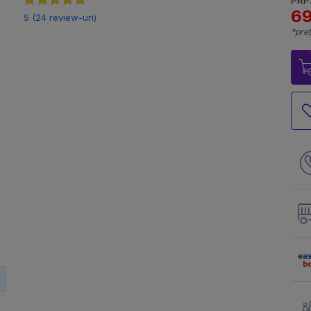
PRP:
69
5 (24 review-uri)
*preț