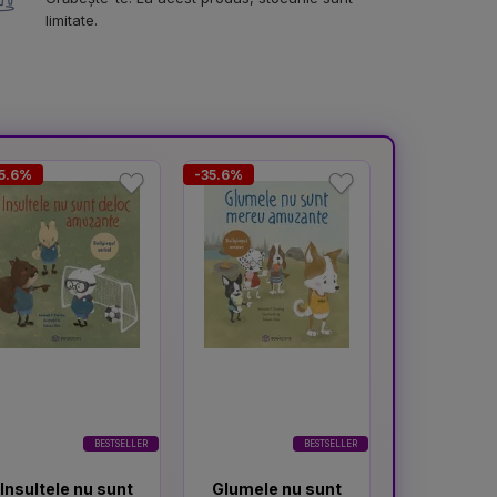
limitate.
5.6%
-35.6%
-37.3%
BESTSELLER
BESTSELLER
Insultele nu sunt
Glumele nu sunt
Atenti