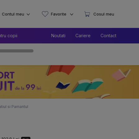
Contul meu
Favorite
Cosul meu
tru copii
Noutati
Cariere
Contact
tiul si Pamantul