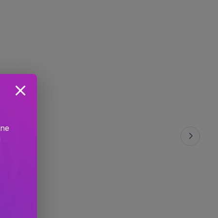
ine
!