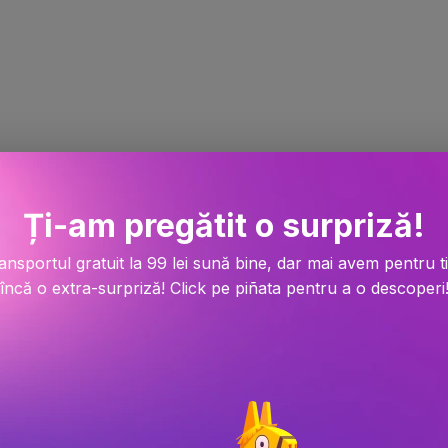
Ți-am pregătit o surpriză!
ansportul gratuit la 99 lei sună bine, dar mai avem pentru t
încă o extra-surpriză! Click pe piñata pentru a o descoperi