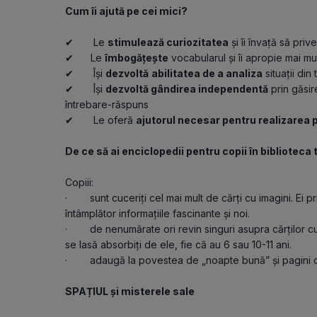
Cum îi ajută pe cei mici?
✔       Le 
stimulează curiozitatea
 și îi învață să pr
✔      Le 
îmbogățește
 vocabularul și îi apropie mai mu
✔       Își 
dezvoltă
abilitatea de a analiza
 situații din
✔       Își 
dezvoltă gândirea independentă
 prin găsir
întrebare-răspuns
✔       Le oferă 
ajutorul necesar pentru realizarea 
De ce să ai enciclopedii pentru copii în biblioteca 
Copiii:
·        sunt cuceriți cel mai mult de cărți cu imagini. 
întâmplător informațiile fascinante și noi.
·        de nenumărate ori revin singuri asupra cărților 
se lasă absorbiți de ele, fie că au 6 sau 10-11 ani.
·        adaugă la povestea de „noapte bună” și pagini 
SPAȚIUL și misterele sale