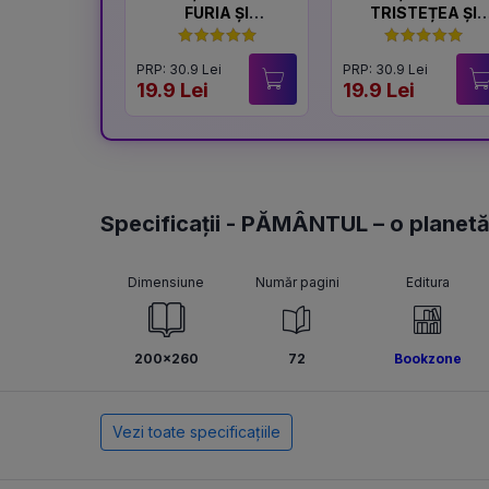
FURIA ȘI
TRISTEȚEA ȘI
LINIȘTEA
BUCURIA
PRP: 30.9 Lei
PRP: 30.9 Lei
19.9 Lei
19.9 Lei
Specificații - PĂMÂNTUL – o planetă
Dimensiune
Număr pagini
Editura
200x260
72
Bookzone
Vezi toate specificațiile