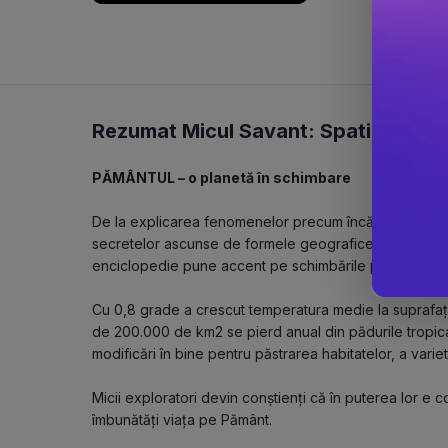
Rezumat Micul Savant: Spatiul si Pa
PĂMÂNTUL – o planetă în schimbare
De la explicarea fenomenelor precum încălzire globală,
secretelor ascunse de formele geografice cu vegetație
enciclopedie pune accent pe schimbările produse în 
Cu 0,8 grade a crescut temperatura medie la suprafața p
de 200.000 de km2 se pierd anual din pădurile tropica
modificări în bine pentru păstrarea habitatelor, a varietăț
Micii exploratori devin conștienți că în puterea lor e c
îmbunătăți viața pe Pământ.   