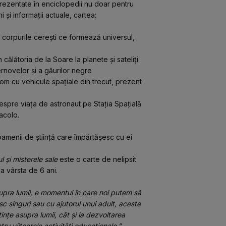
rezentate în enciclopedii nu doar pentru 
i și informații actuale, cartea:
e corpurile cerești ce formează universul, 
în călătoria de la Soare la planete și sateliți
ernovelor și a găurilor negre 
 om cu vehicule spațiale din trecut, prezent 
le despre viața de astronaut pe Stația Spațială 
acolo.
 oamenii de știință care împărtășesc cu ei 
l și misterele sale 
este o carte de nelipsit 
a vârsta de 6 ani.
supra lumii, e momentul în care noi putem să 
sc singuri sau cu ajutorul unui adult, aceste 
nțe asupra lumii, cât și la dezvoltarea 
tru viitoarele activități educaționale.” 