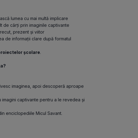
ivească lumea cu mai multă implicare
lt de cărți prin imaginile captivante
 trecut, prezent și viitor
ea de informații clare după formatul 
proiectelor școlare
.
ta?
Ei privesc imaginea, apoi descoperă aproape 
cu imagini captivante pentru a le revedea și 
din enciclopediile Micul Savant.