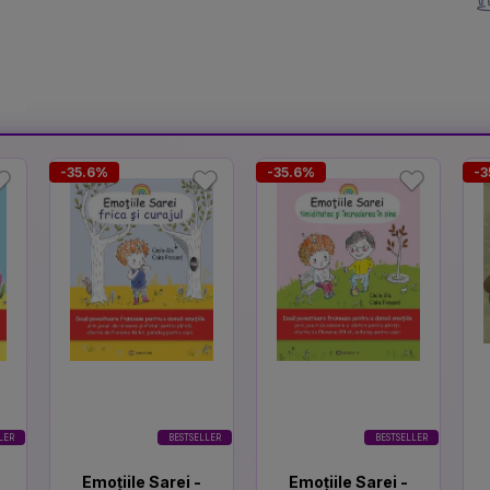
-35.6%
-35.6%
-3
LER
BESTSELLER
BESTSELLER
Emoțiile Sarei -
Emoțiile Sarei -