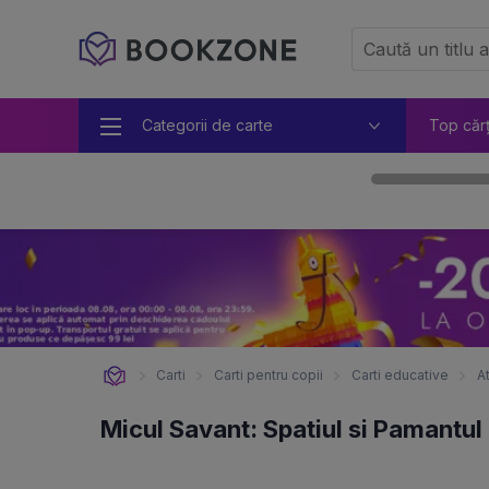
Categorii de carte
Top căr
Carti
Carti pentru copii
Carti educative
A
Micul Savant: Spatiul si Pamantul