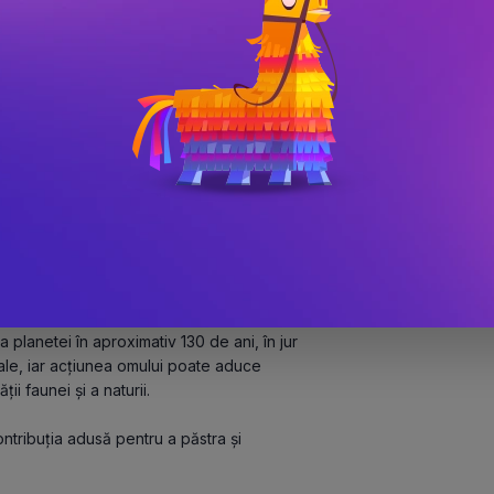
mantul
 defrișări și poluare la dezvăluirea 
 și animale specifice, această 
timp pe Pământ. 
lanetei în aproximativ 130 de ani, în jur 
le, iar acțiunea omului poate aduce 
ii faunei și a naturii.
ontribuția adusă pentru a păstra și 