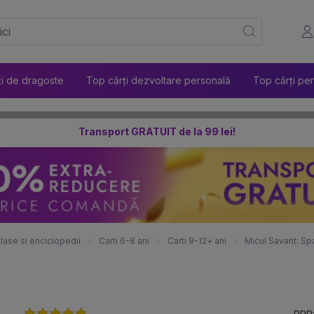
ți de dragoste
Top cărți dezvoltare personală
Top cărți pen
Transport GRATUIT de la 99 lei!
tlase si enciclopedii
Carti 6-8 ani
Carti 9-12+ ani
Micul Savant: Spa