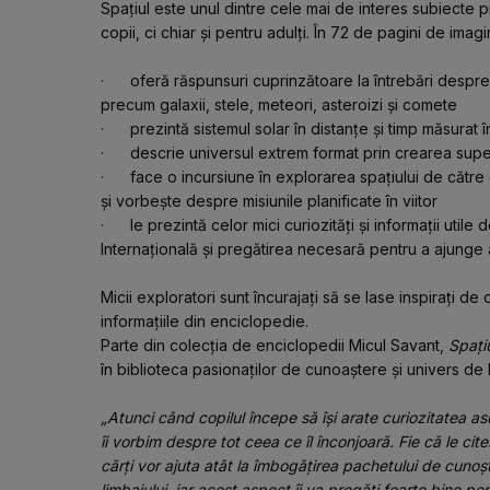
Spațiul este unul dintre cele mai de interes subiecte p
copii, ci chiar și pentru adulți. În 72 de pagini de imagin
·      oferă răspunsuri cuprinzătoare la întrebări despr
precum galaxii, stele, meteori, asteroizi și comete
·      prezintă sistemul solar în distanțe și timp măsurat 
·      descrie universul extrem format prin crearea sup
·      face o incursiune în explorarea spațiului de către
și vorbește despre misiunile planificate în viitor
·      le prezintă celor mici curiozități și informații uti
Internațională și pregătirea necesară pentru a ajunge 
Micii exploratori sunt încurajați să se lase inspirați de
informațiile din enciclopedie. 
Parte din colecția de enciclopedii Micul Savant, 
Spațiu
în biblioteca pasionaților de cunoaștere și univers de l
„Atunci când copilul începe să își arate curiozitatea a
îi vorbim despre tot ceea ce îl înconjoară. Fie că le cite
cărți vor ajuta atât la îmbogățirea pachetului de cunoști
limbajului, iar acest aspect îi va pregăti foarte bine pen