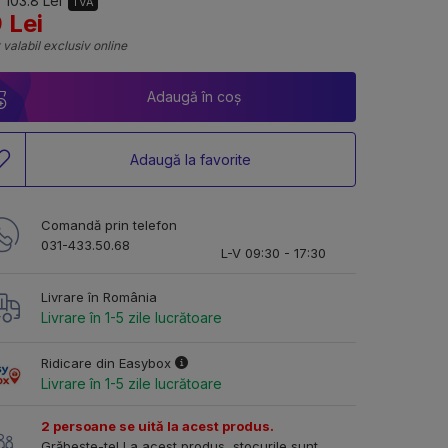
 103.8 Lei
TVA
 Lei
 valabil exclusiv online
Adaugă în coș
Adaugă la favorite
Comandă prin telefon
031-433.50.68
L-V 09:30 - 17:30
Livrare în România
Livrare în 1-5 zile lucrătoare
Ridicare din Easybox
Livrare în 1-5 zile lucrătoare
2 persoane se uită la acest produs.
Grăbește-te! La acest produs, stocurile sunt