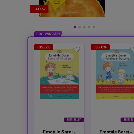
-33.5%
TOP VÂNZĂRI
-35.6%
-35.6%
BESTSELLER
BESTSEL
Emoțiile Sarei -
Emoțiile Sarei -