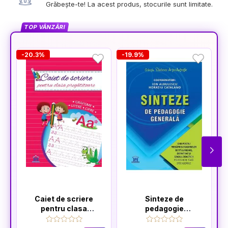
Grăbește-te! La acest produs, stocurile sunt limitate.
TOP VÂNZĂRI
-20.3%
-19.9%
Caiet de scriere
Sinteze de
pentru clasa
pedagogie
pregatitoare
generală: Ghid
pentru pregătirea