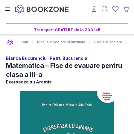
Transport GRATUIT de la 200 lei!
Carti
Manuale scolare si auxiliare
Auxiliare scolare
Ma
Bianca Bucurenciu
Petru Bucurenciu
Matematica – Fise de evauare pentru
clasa a III-a
Exerseaza su Aramis