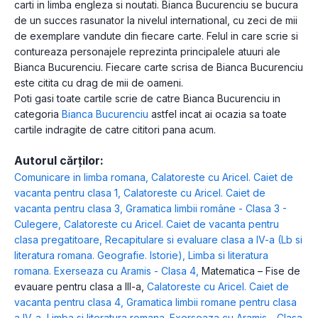
carti in limba engleza si noutati. Bianca Bucurenciu se bucura
de un succes rasunator la nivelul international, cu zeci de mii
de exemplare vandute din fiecare carte. Felul in care scrie si
contureaza personajele reprezinta principalele atuuri ale
Bianca Bucurenciu. Fiecare carte scrisa de Bianca Bucurenciu
este citita cu drag de mii de oameni.
Poti gasi toate cartile scrie de catre Bianca Bucurenciu in
categoria
Bianca Bucurenciu
astfel incat ai ocazia sa toate
cartile indragite de catre cititori pana acum.
Autorul cărților:
Comunicare in limba romana
,
Calatoreste cu Aricel. Caiet de
vacanta pentru clasa 1
,
Calatoreste cu Aricel. Caiet de
vacanta pentru clasa 3
,
Gramatica limbii române - Clasa 3 -
Culegere
,
Calatoreste cu Aricel. Caiet de vacanta pentru
clasa pregatitoare
,
Recapitulare si evaluare clasa a IV-a (Lb si
literatura romana. Geografie. Istorie)
,
Limba si literatura
romana. Exerseaza cu Aramis - Clasa 4
,
Matematica – Fise de
evauare pentru clasa a III-a
,
Calatoreste cu Aricel. Caiet de
vacanta pentru clasa 4
,
Gramatica limbii romane pentru clasa
a IV-a
,
Limba si literatura romana. Exerseaza cu Aramis - Clasa