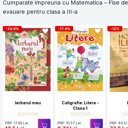
Cumparate impreuna cu Matematica – Fise de
evauare pentru clasa a III-a
-24.8%
-17.4%
-12%
Ierbarul meu
Caligrafie: Litere -
Clasa 1
PRP: 17.95 Lei
PRP: 10.57 Lei
PRP: 83.51