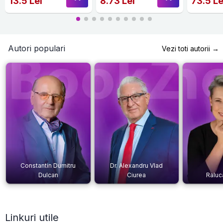
13.5 Lei
8.73 Lei
73.5 Le
Autori populari
Vezi toti autorii →
Constantin Dumitru
Dr. Alexandru Vlad
Dulcan
Ciurea
Raluc
Linkuri utile