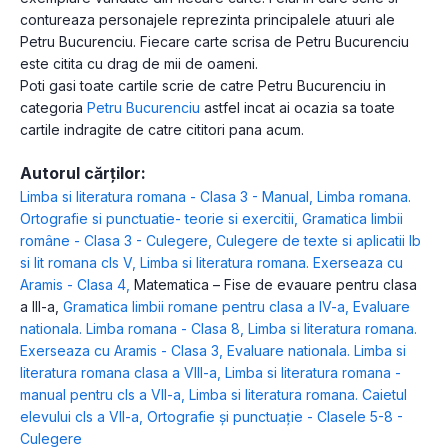
contureaza personajele reprezinta principalele atuuri ale
Petru Bucurenciu. Fiecare carte scrisa de Petru Bucurenciu
este citita cu drag de mii de oameni.
Poti gasi toate cartile scrie de catre Petru Bucurenciu in
categoria
Petru Bucurenciu
astfel incat ai ocazia sa toate
cartile indragite de catre cititori pana acum.
Autorul cărților:
Limba si literatura romana - Clasa 3 - Manual
,
Limba romana.
Ortografie si punctuatie- teorie si exercitii
,
Gramatica limbii
române - Clasa 3 - Culegere
,
Culegere de texte si aplicatii lb
si lit romana cls V
,
Limba si literatura romana. Exerseaza cu
Aramis - Clasa 4
,
Matematica – Fise de evauare pentru clasa
a III-a
,
Gramatica limbii romane pentru clasa a IV-a
,
Evaluare
nationala. Limba romana - Clasa 8
,
Limba si literatura romana.
Exerseaza cu Aramis - Clasa 3
,
Evaluare nationala. Limba si
literatura romana clasa a VIII-a
,
Limba si literatura romana -
manual pentru cls a VII-a
,
Limba si literatura romana. Caietul
elevului cls a VII-a
,
Ortografie și punctuație - Clasele 5-8 -
Culegere