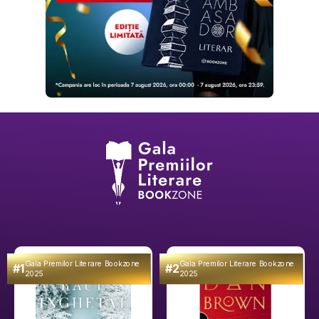
Gala Premilor Literare Bookzone
Gala Premilor Literare Bookzone
#1
#2
2025
2025