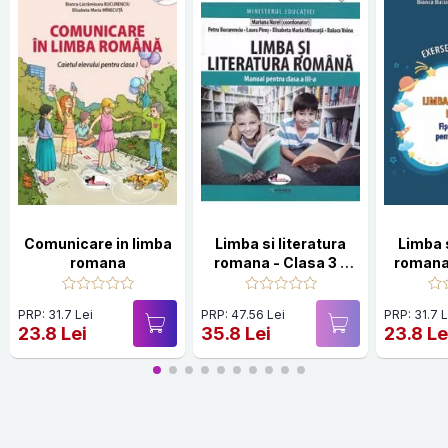
Comunicare in limba
Limba si literatura
Limba s
romana
romana - Clasa 3 -
romana
Manual
cu Aram
PRP: 31.7 Lei
PRP: 47.56 Lei
PRP: 31.7 L
23.8 Lei
35.8 Lei
23.8 Le