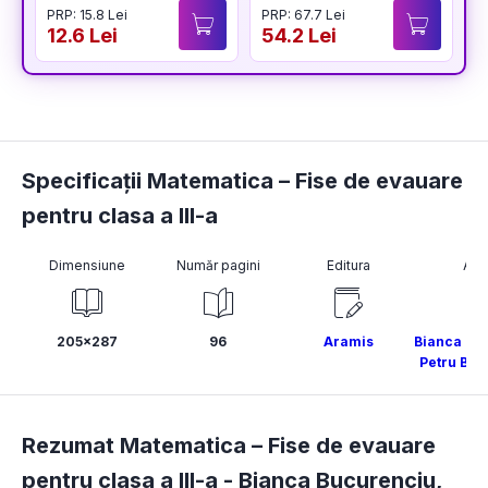
PRP: 15.8 Lei
PRP: 67.7 Lei
examenelor de
12.6 Lei
54.2 Lei
1
titularizare,
definitivat și gradul
didactic II
Specificații Matematica – Fise de evauare
pentru clasa a III-a
Dimensiune
Număr pagini
Editura
Aut
205x287
96
Aramis
Bianca Bu
Petru Buc
Rezumat Matematica – Fise de evauare
pentru clasa a III-a -
Bianca Bucurenciu
,