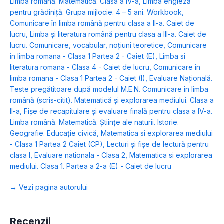
Limba română. Matematică. Clasa a IV-a
,
Limba engleză
pentru grădiniţă. Grupa mijlocie. 4 – 5 ani. Workbook
,
Comunicare în limba română pentru clasa a II-a. Caiet de
lucru
,
Limba și literatura română pentru clasa a III-a. Caiet de
lucru. Comunicare, vocabular, noţiuni teoretice
,
Comunicare
in limba romana - Clasa 1 Partea 2 - Caiet (E)
,
Limba si
literatura romana - Clasa 4 - Caiet de lucru
,
Comunicare in
limba romana - Clasa 1 Partea 2 - Caiet (I)
,
Evaluare Naţională.
Teste pregătitoare după modelul M.E.N. Comunicare în limba
română (scris-citit). Matematică și explorarea mediului. Clasa a
II-a
,
Fişe de recapitulare şi evaluare finală pentru clasa a IV-a.
Limba română. Matematică. Ştiinţe ale naturii. Istorie.
Geografie. Educaţie civică
,
Matematica si explorarea mediului
- Clasa 1 Partea 2 Caiet (CP)
,
Lecturi şi fişe de lectură pentru
clasa I
,
Evaluare nationala - Clasa 2
,
Matematica si explorarea
mediului. Clasa 1. Partea a 2-a (E) - Caiet de lucru
→ Vezi pagina autorului
Recenzii