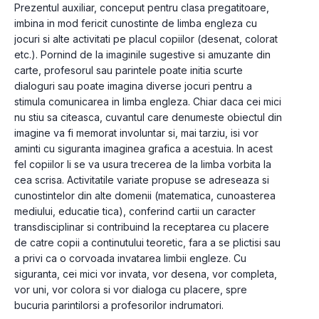
Prezentul auxiliar, conceput pentru clasa pregatitoare, 
imbina in mod fericit cunostinte de limba engleza cu 
jocuri si alte activitati pe placul copiilor (desenat, colorat 
etc.). Pornind de la imaginile sugestive si amuzante din 
carte, profesorul sau parintele poate initia scurte 
dialoguri sau poate imagina diverse jocuri pentru a 
stimula comunicarea in Iimba engleza. Chiar daca cei mici 
nu stiu sa citeasca, cuvantul care denumeste obiectul din 
imagine va fi memorat involuntar si, mai tarziu, isi vor 
aminti cu siguranta imaginea grafica a acestuia. In acest 
fel copiilor li se va usura trecerea de la limba vorbita la 
cea scrisa. Activitatile variate propuse se adreseaza si 
cunostintelor din alte domenii (matematica, cunoasterea 
mediului, educatie tica), conferind cartii un caracter 
transdisciplinar si contribuind la receptarea cu placere 
de catre copii a continutului teoretic, fara a se plictisi sau 
a privi ca o corvoada invatarea limbii engleze. Cu 
siguranta, cei mici vor invata, vor desena, vor completa, 
vor uni, vor colora si vor dialoga cu placere, spre 
bucuria parintilorsi a profesorilor indrumatori. 