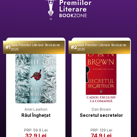
Gala Premilor Literare Bookzone
Gala Premilor Literare Bookzone
#1
#2
2025
2025
Ariel Lawhon
Dan Brown
Râul Înghețat
Secretul secretelor
PRP: 59.9 Lei
PRP: 129 Lei
32.9 Lei
74.9 Lei