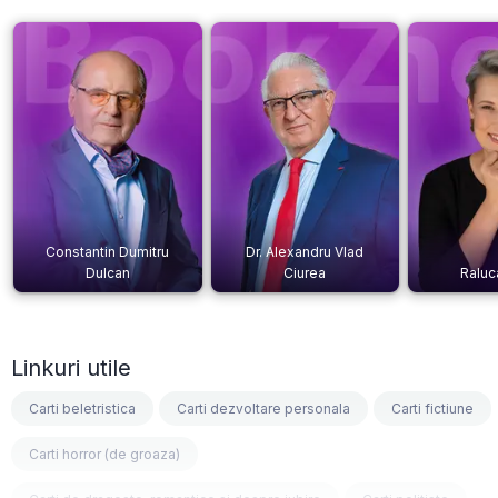
Constantin Dumitru
Dr. Alexandru Vlad
Dulcan
Ciurea
Raluc
Linkuri utile
Carti beletristica
Carti dezvoltare personala
Carti fictiune
Carti horror (de groaza)