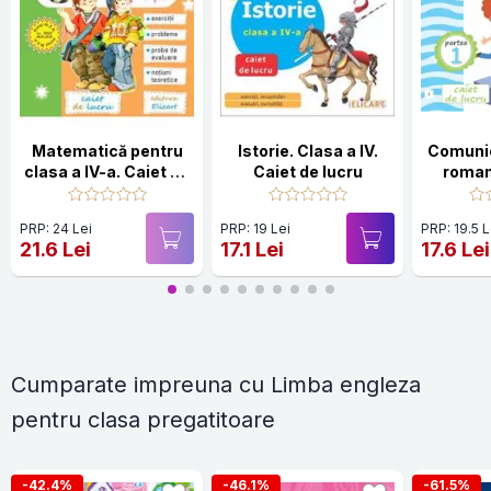
Matematică pentru
Istorie. Clasa a IV.
Comunic
clasa a IV-a. Caiet de
Caiet de lucru
roman
lucru. Exerciţii,
Partea 
probleme, noţiuni
PRP: 24 Lei
PRP: 19 Lei
PRP: 19.5 L
teoretice, teste de
21.6 Lei
17.1 Lei
17.6 Lei
evaluare
Cumparate impreuna cu Limba engleza
pentru clasa pregatitoare
-42.4%
-46.1%
-61.5%