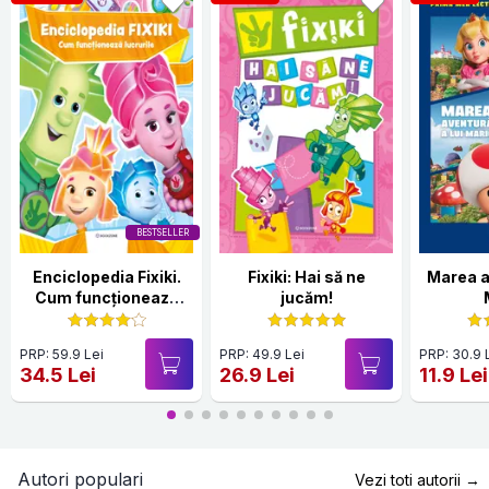
BESTSELLER
Enciclopedia Fixiki.
Fixiki: Hai să ne
Marea a
Cum funcționează
jucăm!
lucrurile
PRP: 59.9 Lei
PRP: 49.9 Lei
PRP: 30.9 
34.5 Lei
26.9 Lei
11.9 Lei
Autori populari
Vezi toti autorii →