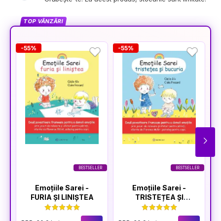
TOP VÂNZĂRI
-55%
-55%
-
BESTSELLER
BESTSELLER
Emoțiile Sarei -
Emoțiile Sarei -
FURIA ȘI LINIȘTEA
TRISTEȚEA ȘI
BUCURIA