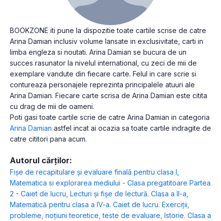
BOOKZONE iti pune la dispozitie toate cartile scrise de catre
Arina Damian inclusiv volume lansate in exclusivitate, carti in
limba engleza si noutati. Arina Damian se bucura de un
succes rasunator la nivelul international, cu zeci de mii de
exemplare vandute din fiecare carte. Felul in care scrie si
contureaza personajele reprezinta principalele atuuri ale
Arina Damian. Fiecare carte scrisa de Arina Damian este citita
cu drag de mii de oameni.
Poti gasi toate cartile scrie de catre Arina Damian in categoria
Arina Damian
astfel incat ai ocazia sa toate cartile indragite de
catre cititori pana acum.
Autorul cărților:
Fişe de recapitulare şi evaluare finală pentru clasa I
,
Matematica si explorarea mediului - Clasa pregatitoare Partea
2 - Caiet de lucru
,
Lecturi şi fişe de lectură. Clasa a II-a
,
Matematică pentru clasa a IV-a. Caiet de lucru. Exerciţii,
probleme, noţiuni teoretice, teste de evaluare
,
Istorie. Clasa a