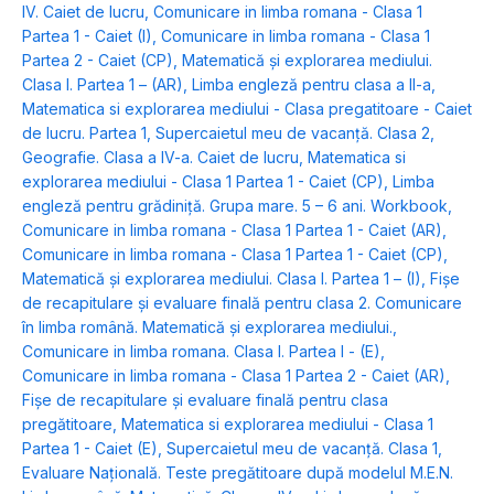
IV. Caiet de lucru
,
Comunicare in limba romana - Clasa 1
Partea 1 - Caiet (I)
,
Comunicare in limba romana - Clasa 1
Partea 2 - Caiet (CP)
,
Matematică şi explorarea mediului.
Clasa I. Partea 1 – (AR)
,
Limba engleză pentru clasa a II-a
,
Matematica si explorarea mediului - Clasa pregatitoare - Caiet
de lucru. Partea 1
,
Supercaietul meu de vacanță. Clasa 2
,
Geografie. Clasa a IV-a. Caiet de lucru
,
Matematica si
explorarea mediului - Clasa 1 Partea 1 - Caiet (CP)
,
Limba
engleză pentru grădiniţă. Grupa mare. 5 – 6 ani. Workbook
,
Comunicare in limba romana - Clasa 1 Partea 1 - Caiet (AR)
,
Comunicare in limba romana - Clasa 1 Partea 1 - Caiet (CP)
,
Matematică şi explorarea mediului. Clasa I. Partea 1 – (I)
,
Fişe
de recapitulare şi evaluare finală pentru clasa 2. Comunicare
în limba română. Matematică şi explorarea mediului.
,
Comunicare in limba romana. Clasa I. Partea I - (E)
,
Comunicare in limba romana - Clasa 1 Partea 2 - Caiet (AR)
,
Fişe de recapitulare şi evaluare finală pentru clasa
pregătitoare
,
Matematica si explorarea mediului - Clasa 1
Partea 1 - Caiet (E)
,
Supercaietul meu de vacanță. Clasa 1
,
Evaluare Naţională. Teste pregătitoare după modelul M.E.N.