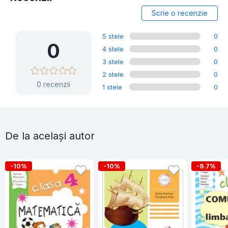
Scrie o recenzie
5 stele
0
0
4 stele
0
3 stele
0
2 stele
0
0 recenzii
1 stele
0
De la același autor
-10%
-10%
-9.7%