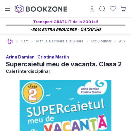
Transport GRATUIT de la 200 lei!
04:26:55
-50% EXTRA REDUCERE -
Carti
Manuale scolare si auxiliare
Ciclu primar
Auxilia
Arina Damian
Cristina Martin
Supercaietul meu de vacanta. Clasa 2
Caiet interdisciplinar