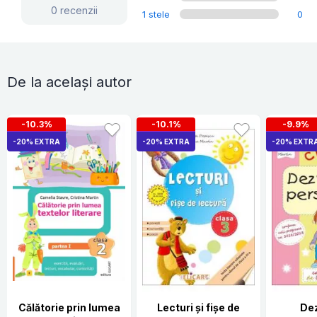
0 recenzii
1 stele
0
De la același autor
-10.3%
-10.1%
-9.9%
-20% EXTRA
-20% EXTRA
-20% EXTR
Călătorie prin lumea
Lecturi şi fişe de
De