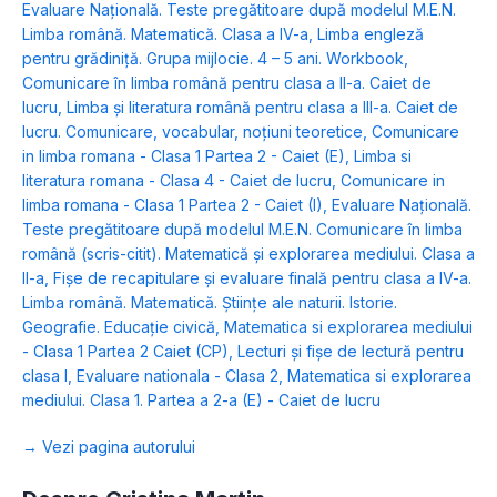
Evaluare Naţională. Teste pregătitoare după modelul M.E.N.
Limba română. Matematică. Clasa a IV-a
,
Limba engleză
pentru grădiniţă. Grupa mijlocie. 4 – 5 ani. Workbook
,
Comunicare în limba română pentru clasa a II-a. Caiet de
lucru
,
Limba și literatura română pentru clasa a III-a. Caiet de
lucru. Comunicare, vocabular, noţiuni teoretice
,
Comunicare
in limba romana - Clasa 1 Partea 2 - Caiet (E)
,
Limba si
literatura romana - Clasa 4 - Caiet de lucru
,
Comunicare in
limba romana - Clasa 1 Partea 2 - Caiet (I)
,
Evaluare Naţională.
Teste pregătitoare după modelul M.E.N. Comunicare în limba
română (scris-citit). Matematică și explorarea mediului. Clasa a
II-a
,
Fişe de recapitulare şi evaluare finală pentru clasa a IV-a.
Limba română. Matematică. Ştiinţe ale naturii. Istorie.
Geografie. Educaţie civică
,
Matematica si explorarea mediului
- Clasa 1 Partea 2 Caiet (CP)
,
Lecturi şi fişe de lectură pentru
clasa I
,
Evaluare nationala - Clasa 2
,
Matematica si explorarea
mediului. Clasa 1. Partea a 2-a (E) - Caiet de lucru
→ Vezi pagina autorului