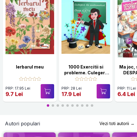
Ierbarul meu
1000 Exercitii si
Ma joc, 
probleme. Culegere
DESPA
de matematică.
S
Clasa 2
PRP: 17.95 Lei
PRP: 28 Lei
PRP: 11 Lei
9.7 Lei
17.9 Lei
6.4 Lei
Autori populari
Vezi toti autorii →