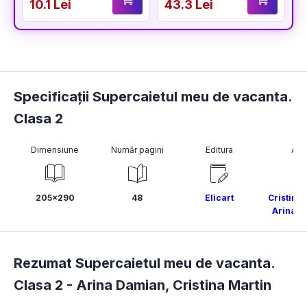
10.1 Lei
43.3 Lei
5
titularizare,
definitivat și gradul
didactic II
Specificații Supercaietul meu de vacanta.
Clasa 2
Dimensiune
Număr pagini
Editura
Aut
205x290
48
Elicart
Cristina 
Arina D
Rezumat Supercaietul meu de vacanta.
Clasa 2 -
Arina Damian
,
Cristina Martin