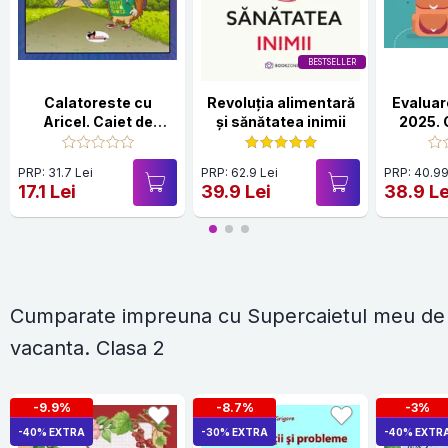
BESTSELLER
Calatoreste cu
Revoluția alimentară
Evaluar
Aricel. Caiet de
și sănătatea inimii
2025. C
vacanta pentru clasa
Scr
3
Mat
PRP: 31.7 Lei
PRP: 62.9 Lei
PRP: 40.99
17.1 Lei
39.9 Lei
38.9 Le
Cumparate impreuna cu Supercaietul meu de
vacanta. Clasa 2
-9.9%
-8.7%
-3%
-40% EXTRA
-30% EXTRA
-40% EXTR