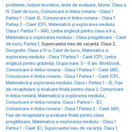
probleme, noţiuni teoretice, teste de evaluare
,
Istorie. Clasa a
IV. Caiet de lucru
,
Comunicare in limba romana - Clasa 1
Partea 1 - Caiet (I)
,
Comunicare in limba romana - Clasa 1
Partea 2 - Caiet (CP)
,
Matematică şi explorarea mediului.
Clasa I. Partea 1 – (AR)
,
Limba engleză pentru clasa a II-a
,
Matematica si explorarea mediului - Clasa pregatitoare - Caiet
de lucru. Partea 1
,
Supercaietul meu de vacanță. Clasa 2
,
Geografie. Clasa a IV-a. Caiet de lucru
,
Matematica si
explorarea mediului - Clasa 1 Partea 1 - Caiet (CP)
,
Limba
engleză pentru grădiniţă. Grupa mare. 5 – 6 ani. Workbook
,
Comunicare in limba romana - Clasa 1 Partea 1 - Caiet (AR)
,
Comunicare in limba romana - Clasa 1 Partea 1 - Caiet (CP)
,
Matematică şi explorarea mediului. Clasa I. Partea 1 – (I)
,
Fişe
de recapitulare şi evaluare finală pentru clasa 2. Comunicare
în limba română. Matematică şi explorarea mediului.
,
Comunicare in limba romana. Clasa I. Partea I - (E)
,
Comunicare in limba romana - Clasa 1 Partea 2 - Caiet (AR)
,
Fişe de recapitulare şi evaluare finală pentru clasa
pregătitoare
,
Matematica si explorarea mediului - Clasa 1
Partea 1 - Caiet (E)
,
Supercaietul meu de vacanță. Clasa 1
,