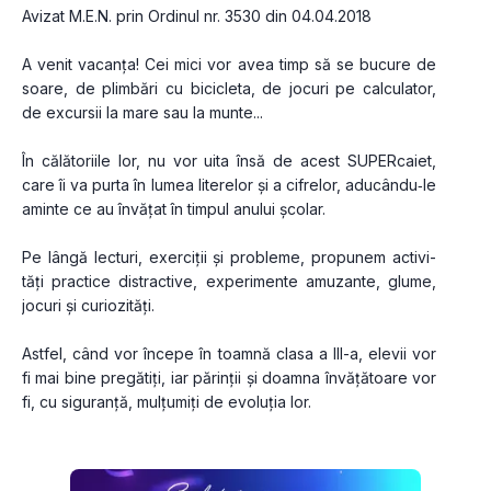
Avizat M.E.N. prin Ordinul nr. 3530 din 04.04.2018
A venit vacanța! Cei mici vor avea timp să se bucure de 
soare, de plimbări cu bicicleta, de jocuri pe calcu­lator, 
de excursii la mare sau la munte...
În călătoriile lor, nu vor uita însă de acest SUPERcaiet, 
care îi va purta în lumea literelor și a cifrelor, aducân­du‑le 
aminte ce au învățat în timpul anului școlar.
Pe lângă lecturi, exerciții și probleme, propunem activi­
tăți practice distractive, experi­mente amu­­zante, glume, 
jocuri și curiozități.
Astfel, când vor începe în toamnă clasa a III-a, elevii vor 
fi mai bine pregătiți, iar părinții și doamna învăță­toare vor 
fi, cu siguranță, mulțumiți de evo­luția lor.