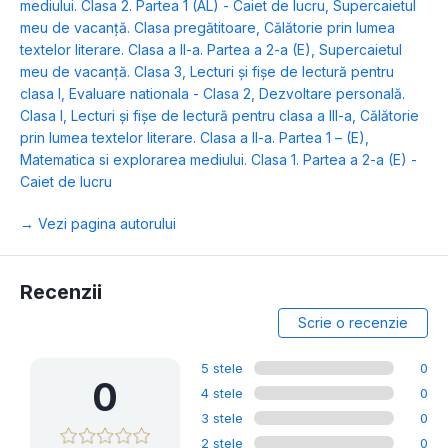
mediului. Clasa 2. Partea 1 (AL) - Caiet de lucru
,
Supercaietul
meu de vacanță. Clasa pregătitoare
,
Călătorie prin lumea
textelor literare. Clasa a II-a. Partea a 2-a (E)
,
Supercaietul
meu de vacanță. Clasa 3
,
Lecturi şi fişe de lectură pentru
clasa I
,
Evaluare nationala - Clasa 2
,
Dezvoltare personală.
Clasa I
,
Lecturi şi fişe de lectură pentru clasa a III-a
,
Călătorie
prin lumea textelor literare. Clasa a II-a. Partea 1 – (E)
,
Matematica si explorarea mediului. Clasa 1. Partea a 2-a (E) -
Caiet de lucru
→ Vezi pagina autorului
Recenzii
Scrie o recenzie
5 stele
0
0
4 stele
0
3 stele
0
2 stele
0