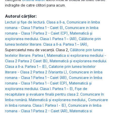
indragite de catre cititori pana acum.
Autorul cărților:
Lecturi şi fişe de lectură. Clasa a II-a
,
Comunicare in limba
romana - Clasa 1 Partea 1 - Caiet (I)
,
Comunicare in limba
romana - Clasa 1 Partea 2 - Caiet (CP)
,
Matematică şi
explorarea mediului. Clasa I. Partea 1 – (AR)
,
Călătorie prin
lumea textelor literare. Clasa a II-a. Partea 1 – (AR)
,
Supercaietul meu de vacanță. Clasa 2
,
Călătorie prin lumea
textelor literare. Partea I
,
Matematica si explorarea mediului -
Clasa 2 Partea 2 Caiet (B)
,
Matematică și explorarea mediului.
Clasa a II-a. Partea 1 – (E)
,
Calatorie prin lumea textelor
literare - Clasa 2 Partea 2 (Varianta L)
,
Comunicare in limba
romana - Clasa 1 Partea 1 - Caiet (AR)
,
Comunicare in limba
romana - Clasa 1 Partea 1 - Caiet (CP)
,
Matematică şi
explorarea mediului. Clasa I. Partea 1 – (I)
,
Fişe de
recapitulare şi evaluare finală pentru clasa 2. Comunicare în
limba română. Matematică şi explorarea mediului.
,
Comunicare
in limba romana. Clasa I. Partea I - (E)
,
Comunicare in limba
romana - Clasa 1 Partea 2 - Caiet (AR)
,
Matematica si