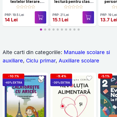
textelor literare.
lectură pentru clasa
person
Clasa a II-a. Partea 1
a III-a
– (E)
PRP: 19.5 Lei
PRP: 21 Lei
PRP: 19 Le
14 Lei
15.1 Lei
13.7 Le
Alte carti din categoriile:
Manuale scolare si
auxiliare
,
Ciclu primar
,
Auxiliare scolare
-10.1%
-9.4%
-5.1%
-40% EXTRA
-30% EXTRA