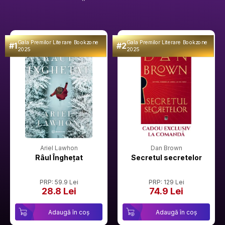
Gala Premilor Literare Bookzone
Gala Premilor Literare Bookzone
#1
#2
2025
2025
Ariel Lawhon
Dan Brown
Râul Înghețat
Secretul secretelor
PRP: 59.9 Lei
PRP: 129 Lei
28.8 Lei
74.9 Lei
Adaugă în coș
Adaugă în coș