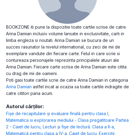
BOOKZONE iti pune la dispozitie toate cartile scrise de catre
Arina Damian inclusiv volume lansate in exclusivitate, carti in
limba engleza si noutati. Arina Damian se bucura de un
succes rasunator la nivelul international, cu zeci de mii de
exemplare vandute din fiecare carte. Felul in care scrie si
contureaza personajele reprezinta principalele atuuri ale
Arina Damian. Fiecare carte scrisa de Arina Damian este citita
cu drag de mii de oameni.
Poti gasi toate cartile scrie de catre Arina Damian in categoria
Arina Damian
astfel incat ai ocazia sa toate cartile indragite de
catre cititori pana acum.
Autorul cărților:
Fişe de recapitulare şi evaluare finală pentru clasa I
,
Matematica si explorarea mediului - Clasa pregatitoare Partea
2 - Caiet de lucru
,
Lecturi şi fişe de lectură. Clasa a II-a
,
Matematică pentru clasa a IV-a. Caiet de lucru. Exerciţii,