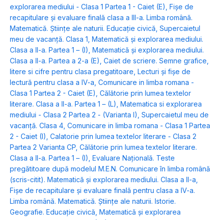
explorarea mediului - Clasa 1 Partea 1 - Caiet (E)
,
Fişe de
recapitulare şi evaluare finală clasa a III-a. Limba română.
Matematică. Ştiinţe ale naturii. Educaţie civică
,
Supercaietul
meu de vacanță. Clasa 1
,
Matematică și explorarea mediului.
Clasa a II-a. Partea 1 – (I)
,
Matematică și explorarea mediului.
Clasa a II-a. Partea a 2-a (E)
,
Caiet de scriere. Semne grafice,
litere si cifre pentru clasa pregatitoare
,
Lecturi şi fişe de
lectură pentru clasa a IV-a
,
Comunicare in limba romana -
Clasa 1 Partea 2 - Caiet (E)
,
Călătorie prin lumea textelor
literare. Clasa a II-a. Partea 1 – (L)
,
Matematica si explorarea
mediului - Clasa 2 Partea 2 - (Varianta I)
,
Supercaietul meu de
vacanţă. Clasa 4
,
Comunicare in limba romana - Clasa 1 Partea
2 - Caiet (I)
,
Calatorie prin lumea textelor literare - Clasa 2
Partea 2 Varianta CP
,
Călătorie prin lumea textelor literare.
Clasa a II-a. Partea 1 – (I)
,
Evaluare Naţională. Teste
pregătitoare după modelul M.E.N. Comunicare în limba română
(scris-citit). Matematică și explorarea mediului. Clasa a II-a
,
Fişe de recapitulare şi evaluare finală pentru clasa a IV-a.
Limba română. Matematică. Ştiinţe ale naturii. Istorie.
Geografie. Educaţie civică
,
Matematică și explorarea