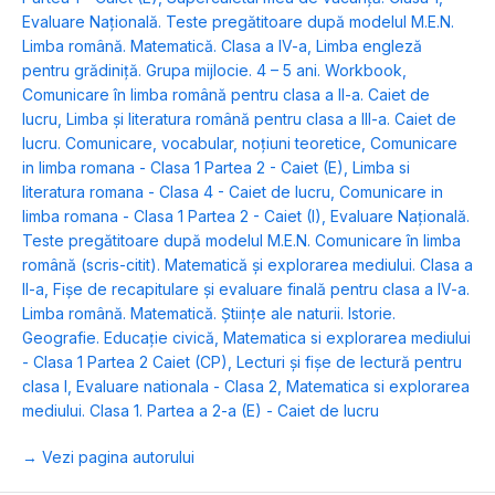
Evaluare Naţională. Teste pregătitoare după modelul M.E.N.
Limba română. Matematică. Clasa a IV-a
,
Limba engleză
pentru grădiniţă. Grupa mijlocie. 4 – 5 ani. Workbook
,
Comunicare în limba română pentru clasa a II-a. Caiet de
lucru
,
Limba și literatura română pentru clasa a III-a. Caiet de
lucru. Comunicare, vocabular, noţiuni teoretice
,
Comunicare
in limba romana - Clasa 1 Partea 2 - Caiet (E)
,
Limba si
literatura romana - Clasa 4 - Caiet de lucru
,
Comunicare in
limba romana - Clasa 1 Partea 2 - Caiet (I)
,
Evaluare Naţională.
Teste pregătitoare după modelul M.E.N. Comunicare în limba
română (scris-citit). Matematică și explorarea mediului. Clasa a
II-a
,
Fişe de recapitulare şi evaluare finală pentru clasa a IV-a.
Limba română. Matematică. Ştiinţe ale naturii. Istorie.
Geografie. Educaţie civică
,
Matematica si explorarea mediului
- Clasa 1 Partea 2 Caiet (CP)
,
Lecturi şi fişe de lectură pentru
clasa I
,
Evaluare nationala - Clasa 2
,
Matematica si explorarea
mediului. Clasa 1. Partea a 2-a (E) - Caiet de lucru
→ Vezi pagina autorului