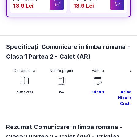
13.9 Lei
13.9 Lei
1
Specificații Comunicare in limba romana -
Clasa 1 Partea 2 - Caiet (AR)
Dimensiune
Număr pagini
Editura
Aut
205x290
64
Elicart
Arina D
Niculina I
Cristina
Rezumat Comunicare in limba romana -
Clasa 1 Partea 2 - Caiet (AR) -
Cristina