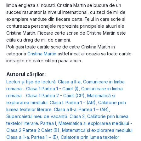
limba engleza si noutati. Cristina Martin se bucura de un
succes rasunator la nivelul international, cu zeci de mii de
exemplare vandute din fiecare carte. Felul in care scrie si
contureaza personajele reprezinta principalele atuuri ale
Cristina Martin. Fiecare carte scrisa de Cristina Martin este
citita cu drag de mii de oameni.
Poti gasi toate cartile scrie de catre Cristina Martin in
categoria
Cristina Martin
astfel incat ai ocazia sa toate cartile
indragite de catre cititori pana acum.
Autorul cărților:
Lecturi şi fişe de lectură. Clasa a II-a
,
Comunicare in limba
romana - Clasa 1 Partea 1 - Caiet (I)
,
Comunicare in limba
romana - Clasa 1 Partea 2 - Caiet (CP)
,
Matematică şi
explorarea mediului. Clasa I. Partea 1 – (AR)
,
Călătorie prin
lumea textelor literare. Clasa a II-a. Partea 1 – (AR)
,
Supercaietul meu de vacanță. Clasa 2
,
Călătorie prin lumea
textelor literare. Partea I
,
Matematica si explorarea mediului -
Clasa 2 Partea 2 Caiet (B)
,
Matematică și explorarea mediului.
Clasa a II-a. Partea 1 – (E)
,
Calatorie prin lumea textelor