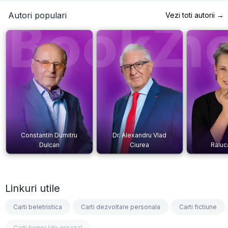
Autori populari
Vezi toti autorii →
Constantin Dumitru
Dr. Alexandru Vlad
Dulcan
Ciurea
Raluc
Linkuri utile
Carti beletristica
Carti dezvoltare personala
Carti fictiune
Carti horror (de groaza)