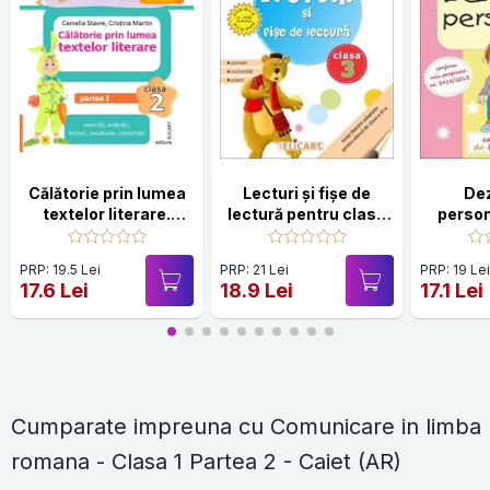
Călătorie prin lumea
Lecturi şi fişe de
De
textelor literare.
lectură pentru clasa
person
Clasa a II-a. Partea 1
a III-a
– (E)
PRP: 19.5 Lei
PRP: 21 Lei
PRP: 19 Le
17.6 Lei
18.9 Lei
17.1 Lei
Cumparate impreuna cu Comunicare in limba
romana - Clasa 1 Partea 2 - Caiet (AR)