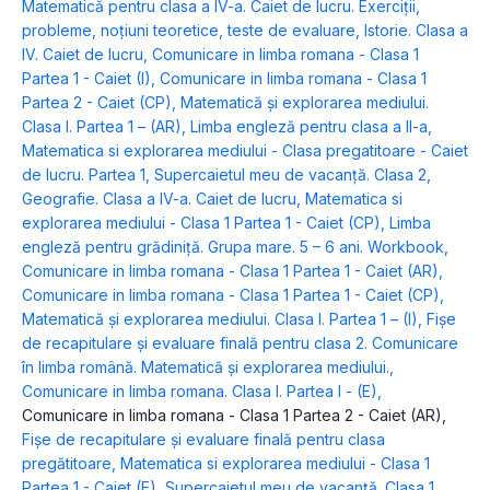
Matematică pentru clasa a IV-a. Caiet de lucru. Exerciţii,
probleme, noţiuni teoretice, teste de evaluare
,
Istorie. Clasa a
IV. Caiet de lucru
,
Comunicare in limba romana - Clasa 1
Partea 1 - Caiet (I)
,
Comunicare in limba romana - Clasa 1
Partea 2 - Caiet (CP)
,
Matematică şi explorarea mediului.
Clasa I. Partea 1 – (AR)
,
Limba engleză pentru clasa a II-a
,
Matematica si explorarea mediului - Clasa pregatitoare - Caiet
de lucru. Partea 1
,
Supercaietul meu de vacanță. Clasa 2
,
Geografie. Clasa a IV-a. Caiet de lucru
,
Matematica si
explorarea mediului - Clasa 1 Partea 1 - Caiet (CP)
,
Limba
engleză pentru grădiniţă. Grupa mare. 5 – 6 ani. Workbook
,
Comunicare in limba romana - Clasa 1 Partea 1 - Caiet (AR)
,
Comunicare in limba romana - Clasa 1 Partea 1 - Caiet (CP)
,
Matematică şi explorarea mediului. Clasa I. Partea 1 – (I)
,
Fişe
de recapitulare şi evaluare finală pentru clasa 2. Comunicare
în limba română. Matematică şi explorarea mediului.
,
Comunicare in limba romana. Clasa I. Partea I - (E)
,
Comunicare in limba romana - Clasa 1 Partea 2 - Caiet (AR)
,
Fişe de recapitulare şi evaluare finală pentru clasa
pregătitoare
,
Matematica si explorarea mediului - Clasa 1
Partea 1 - Caiet (E)
,
Supercaietul meu de vacanță. Clasa 1
,