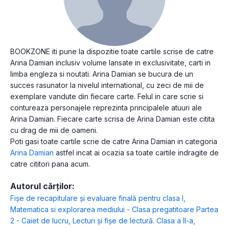
BOOKZONE iti pune la dispozitie toate cartile scrise de catre
Arina Damian inclusiv volume lansate in exclusivitate, carti in
limba engleza si noutati. Arina Damian se bucura de un
succes rasunator la nivelul international, cu zeci de mii de
exemplare vandute din fiecare carte. Felul in care scrie si
contureaza personajele reprezinta principalele atuuri ale
Arina Damian. Fiecare carte scrisa de Arina Damian este citita
cu drag de mii de oameni.
Poti gasi toate cartile scrie de catre Arina Damian in categoria
Arina Damian
astfel incat ai ocazia sa toate cartile indragite de
catre cititori pana acum.
Autorul cărților:
Fişe de recapitulare şi evaluare finală pentru clasa I
,
Matematica si explorarea mediului - Clasa pregatitoare Partea
2 - Caiet de lucru
,
Lecturi şi fişe de lectură. Clasa a II-a
,