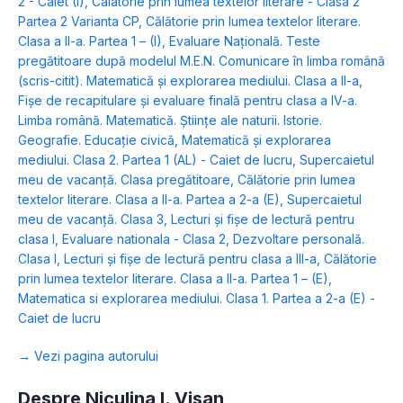
2 - Caiet (I)
,
Calatorie prin lumea textelor literare - Clasa 2
Partea 2 Varianta CP
,
Călătorie prin lumea textelor literare.
Clasa a II-a. Partea 1 – (I)
,
Evaluare Naţională. Teste
pregătitoare după modelul M.E.N. Comunicare în limba română
(scris-citit). Matematică și explorarea mediului. Clasa a II-a
,
Fişe de recapitulare şi evaluare finală pentru clasa a IV-a.
Limba română. Matematică. Ştiinţe ale naturii. Istorie.
Geografie. Educaţie civică
,
Matematică și explorarea
mediului. Clasa 2. Partea 1 (AL) - Caiet de lucru
,
Supercaietul
meu de vacanță. Clasa pregătitoare
,
Călătorie prin lumea
textelor literare. Clasa a II-a. Partea a 2-a (E)
,
Supercaietul
meu de vacanță. Clasa 3
,
Lecturi şi fişe de lectură pentru
clasa I
,
Evaluare nationala - Clasa 2
,
Dezvoltare personală.
Clasa I
,
Lecturi şi fişe de lectură pentru clasa a III-a
,
Călătorie
prin lumea textelor literare. Clasa a II-a. Partea 1 – (E)
,
Matematica si explorarea mediului. Clasa 1. Partea a 2-a (E) -
Caiet de lucru
→ Vezi pagina autorului
Despre Niculina I. Visan