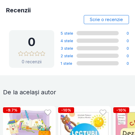
Recenzii
Scrie o recenzie
5 stele
0
0
4 stele
0
3 stele
0
2 stele
0
0 recenzii
1 stele
0
De la același autor
-9.7%
-10%
-10%