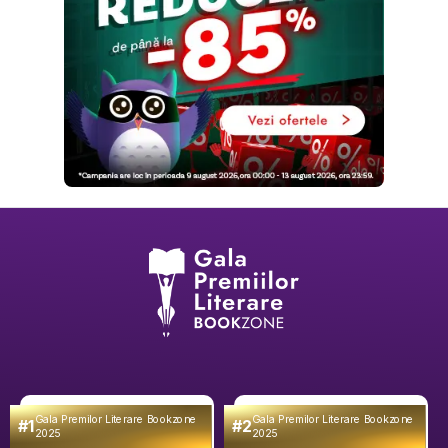
Gala Premilor Literare Bookzone
Gala Premilor Literare Bookzone
#1
#2
2025
2025