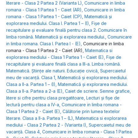
literare - Clasa 2 Partea 2 (Varianta L)
,
Comunicare in limba
romana - Clasa 1 Partea 1 - Caiet (AR)
,
Comunicare in limba
romana - Clasa 1 Partea 1 - Caiet (CP)
,
Matematică şi
explorarea mediului. Clasa I. Partea 1 – (I)
,
Fişe de
recapitulare şi evaluare finală pentru clasa 2. Comunicare în
limba română. Matematică şi explorarea mediului.
,
Comunicare
in limba romana. Clasa I. Partea I - (E)
,
Comunicare in limba
romana - Clasa 1 Partea 2 - Caiet (AR)
,
Matematica si
explorarea mediului - Clasa 1 Partea 1 - Caiet (E)
,
Fişe de
recapitulare şi evaluare finală clasa a III-a. Limba română.
Matematică. Ştiinţe ale naturii. Educaţie civică
,
Supercaietul
meu de vacanță. Clasa 1
,
Matematică și explorarea mediului.
Clasa a II-a. Partea 1 – (I)
,
Matematică și explorarea mediului.
Clasa a II-a. Partea a 2-a (E)
,
Caiet de scriere. Semne grafice,
litere si cifre pentru clasa pregatitoare
,
Lecturi şi fişe de
lectură pentru clasa a IV-a
,
Comunicare in limba romana -
Clasa 1 Partea 2 - Caiet (E)
,
Călătorie prin lumea textelor
literare. Clasa a II-a. Partea 1 – (L)
,
Matematica si explorarea
mediului - Clasa 2 Partea 2 - (Varianta I)
,
Supercaietul meu de
vacanţă. Clasa 4
,
Comunicare in limba romana - Clasa 1 Partea