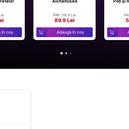
retelor
Alchemised
Poți și 
Lei
PRP: 119.9 Lei
PR
ei
89.9 Lei
5
 în coș
Adaugă în coș