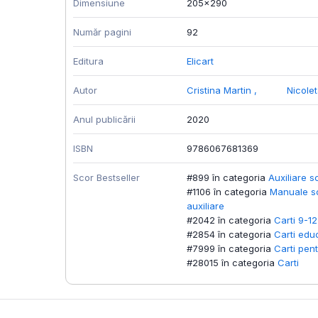
Dimensiune
205x290
Număr pagini
92
Editura
Elicart
Autor
Cristina Martin
,
Nicole
Anul publicării
2020
ISBN
9786067681369
Scor Bestseller
#899 în categoria
Auxiliare s
#1106 în categoria
Manuale sc
auxiliare
#2042 în categoria
Carti 9-12
#2854 în categoria
Carti edu
#7999 în categoria
Carti pent
#28015 în categoria
Carti