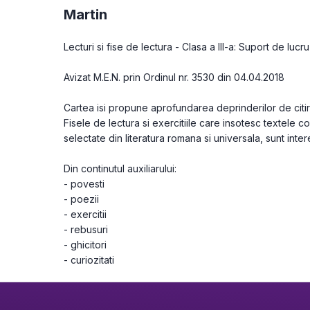
Martin
Lecturi si fise de lectura - Clasa a III-a: Suport de lucr
Avizat M.E.N. prin Ordinul nr. 3530 din 04.04.2018

Cartea isi propune aprofundarea deprinderilor de citire 
Fisele de lectura si exercitiile care insotesc textele con
selectate din litera­tura romana si universala, sunt inter
Din continutul auxiliarului:

- povesti

- poezii

- exercitii

- rebusuri

- ghicitori

- curiozitati