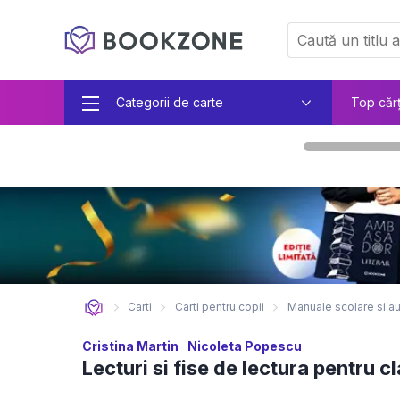
Categorii de carte
Top căr
Carti
Carti pentru copii
Manuale scolare si au
Cristina Martin
Nicoleta Popescu
Lecturi si fise de lectura pentru cl