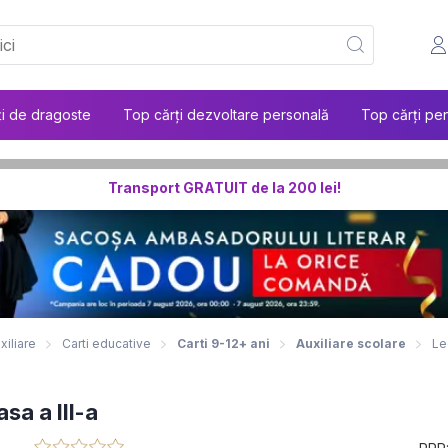
ți de dragoste
Top cărți dezvoltare personală
Top cărți pen
Transport GRATUIT de la 200 lei!
xiliare
Carti educative
Carti 9-12+ ani
Auxiliare scolare
Le
asa a III-a