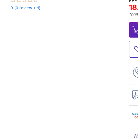
PRP:
18
0 (0 review-uri)
*preț