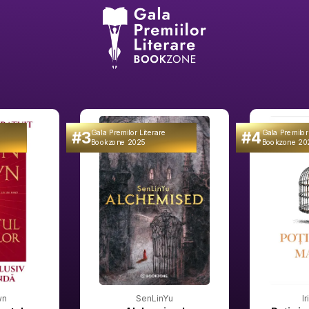
#3
#4
Gala Premilor Literare
Gala Premilor
Bookzone 2025
Bookzone 20
wn
SenLinYu
I