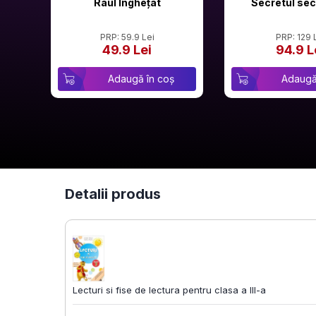
Râul Înghețat
Secretul sec
PRP: 59.9 Lei
PRP: 129 
49.9 Lei
94.9 L
Adaugă în coș
Adaugă
Detalii produs
Lecturi si fise de lectura pentru clasa a III-a