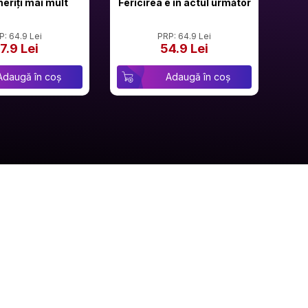
meriți mai mult
Fericirea e în actul următor
P: 64.9 Lei
PRP: 64.9 Lei
7.9 Lei
54.9 Lei
Adaugă în coș
Adaugă în coș