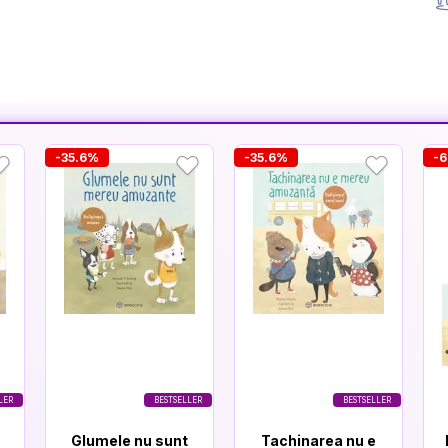
-35.6%
-35.6%
-6
LER
BESTSELLER
BESTSELLER
Glumele nu sunt
Tachinarea nu e