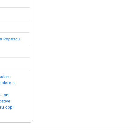
ta Popescu
colare
olare si
+ ani
cative
ru copii