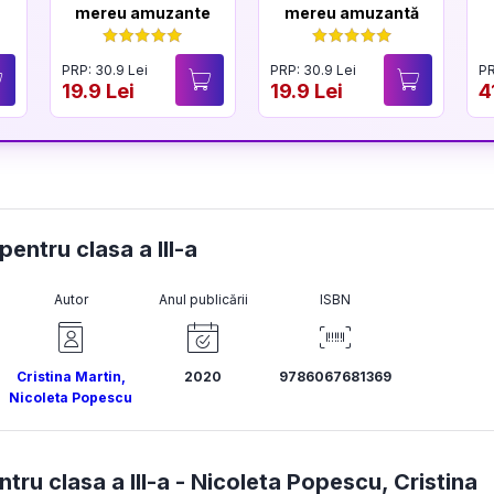
mereu amuzante
mereu amuzantă
PRP: 30.9 Lei
PRP: 30.9 Lei
PR
19.9 Lei
19.9 Lei
4
 pentru clasa a III-a
Autor
Anul publicării
ISBN
Cristina Martin
,
2020
9786067681369
Nicoleta Popescu
tru clasa a III-a -
Nicoleta Popescu
,
Cristina