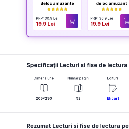
deloc amuzante
deloc amuzant
PRP: 30.9 Lei
PRP: 30.9 Lei
19.9 Lei
19.9 Lei
Specificații Lecturi si fise de lectura
Dimensiune
Număr pagini
Editura
205x290
92
Elicart
Rezumat Lecturi si fise de lectura pen