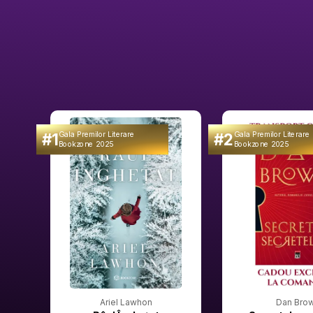
#1
#2
Gala Premilor Literare
Gala Premilor Literare
Bookzone 2025
Bookzone 2025
Ariel Lawhon
Dan Bro