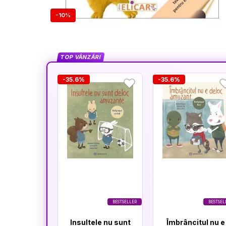
-10%
TOP VÂNZĂRI
-35.6%
-35.6%
BESTSELLER
BESTSEL
Insultele nu sunt
Îmbrâncitul nu e