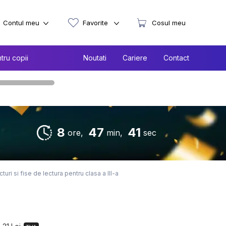
Contul meu
Favorite
Cosul meu
tru copii
Noutati
Cariere
Contact
8
47
40
ore,
min,
sec
cturi si fise de lectura pentru clasa a III-a