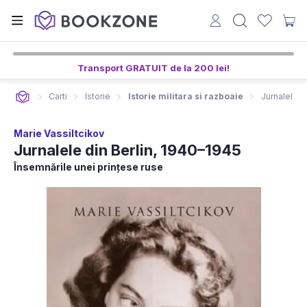
Transport GRATUIT de la 200 lei!
Carti
Istorie
Istorie militara si razboaie
Jurnalele d
Marie Vassiltcikov
Jurnalele din Berlin, 1940–1945
Însemnările unei prințese ruse