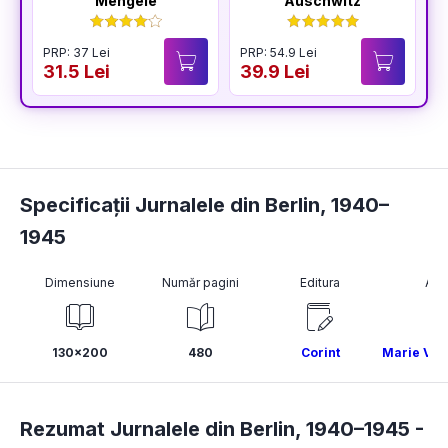
Mengele
Auschwitz
PRP: 37 Lei
PRP: 54.9 Lei
P
31.5 Lei
39.9 Lei
3
Specificații Jurnalele din Berlin, 1940–
1945
Dimensiune
Număr pagini
Editura
Aut
130x200
480
Corint
Marie Vass
Rezumat Jurnalele din Berlin, 1940–1945 -