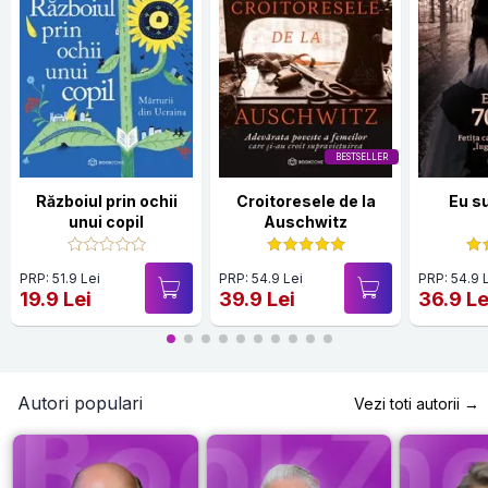
BESTSELLER
Războiul prin ochii
Croitoresele de la
Eu s
unui copil
Auschwitz
PRP: 51.9 Lei
PRP: 54.9 Lei
PRP: 54.9 
19.9 Lei
39.9 Lei
36.9 Le
Autori populari
Vezi toti autorii →