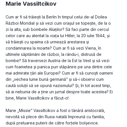
Marie Vassiltcikov
Cum ar fi să trăiești la Berlin în timpul celui de-al Doilea 
Război Mondial și să vezi cum orașul se topește, de la o 
zi la alta, sub bombele Aliaților? Să faci parte din cercul 
celor care au atentat la viața lui Hitler, la 20 iulie 1944, și 
să trăiești cu spaima că urmează arestarea și 
condamnarea la moarte? Cum ar fi să vezi Viena, în 
ultimele săptămâni de război, la rându-i, distrusă de 
bombe? Să traversezi Austria de la Est la Vest și să vezi 
cum foametea și panica pun stăpânire pe una dintre cele 
mai admirate țări ale Europei? Cum ar fi să cunoști oameni 
din „vechea lume bună germană” și să-i observi cum 
caută soluții să se opună nazismului? Și, în tot acest timp, 
să ai nebunia de a ține un jurnal despre toate acestea? Ei 
bine, Marie Vassiltcikov a făcut-o!
Marie „Missie” Vassiltcikov a fost o tânără aristocrată, 
nevoită să plece din Rusia natală împreună cu familia, 
după preluarea puterii de către forțele bolșevice. 