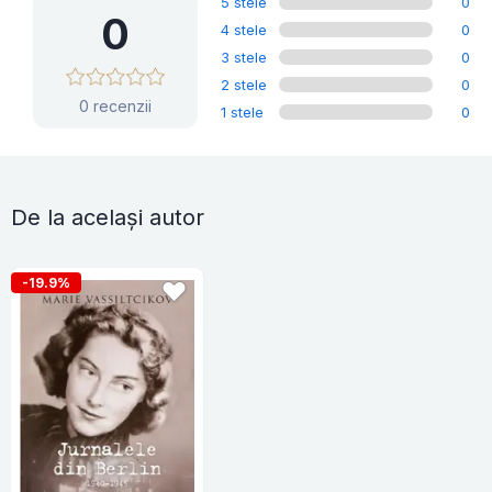
5 stele
0
0
4 stele
0
3 stele
0
2 stele
0
0 recenzii
1 stele
0
De la același autor
-19.9%