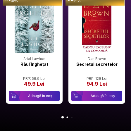
2025
2025
Ariel Lawhon
Dan Brown
Râul Înghețat
Secretul secretelor
PRP: 59.9 Lei
PRP: 129 Lei
49.9 Lei
94.9 Lei
Adaugă în coș
Adaugă în coș