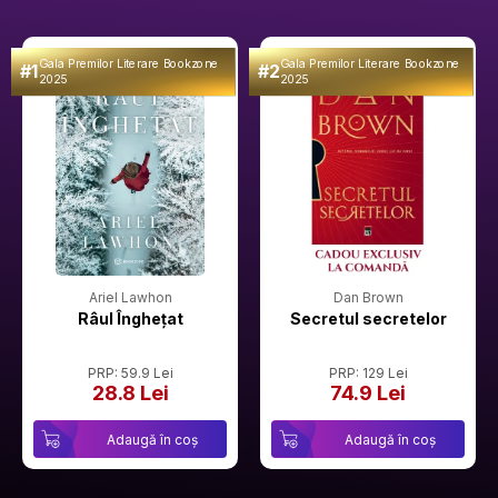
Gala Premilor Literare Bookzone
Gala Premilor Literare Bookzone
#1
#2
2025
2025
Ariel Lawhon
Dan Brown
Râul Înghețat
Secretul secretelor
PRP: 59.9 Lei
PRP: 129 Lei
28.8 Lei
74.9 Lei
Adaugă în coș
Adaugă în coș