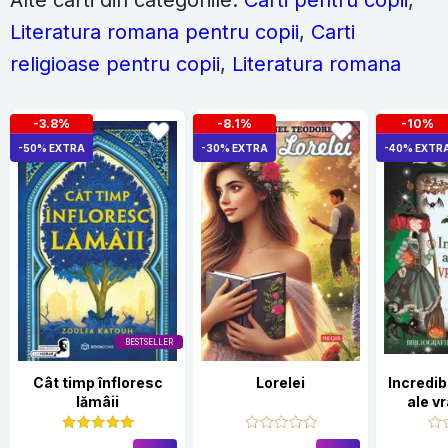
Alte carti din categoriile:
Carti pentru copii
,
Literatura romana pentru copii
,
Carti
religioase pentru copii
,
Literatura romana
-3.8%
-8.1%
-10%
-50% EXTRA
-30% EXTRA
-40% EXTR
BESTSELLER
Cât timp înfloresc
Lorelei
Incredib
lămâii
ale vr