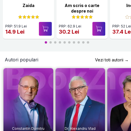
Zaida
Am scris o carte
In
despre noi
PRP: 51.9 Lei
PRP: 62.9 Lei
PRP: 52 Le
14.9 Lei
30.2 Lei
37.4 Le
Autori populari
Vezi toti autorii →
Constantin Dumitru
Dr. Alexandru Vlad