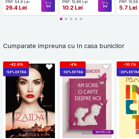
PRP: 54.9 Lei
PRP: 15.86 Lei
PRP: 10.56
26.4 Lei
10.2 Lei
5.7 Lei
Cumparate impreuna cu In casa bunicilor
-42.6%
-4%
-10.1%
-50% EXTRA
-50% EXTRA
-20% EXTR
BESTSELLER