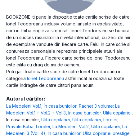
BOOKZONE iti pune la dispozitie toate cartile scrise de catre
Ionel Teodoreanu inclusiv volume lansate in exclusivitate,
carti in limba engleza si noutati. Ionel Teodoreanu se bucura
de un succes rasunator la nivelul international, cu zeci de mii
de exemplare vandute din fiecare carte. Felul in care scrie si
contureaza personajele reprezinta principalele atuuri ale
Ionel Teodoreanu. Fiecare carte scrisa de Ionel Teodoreanu
este citita cu drag de mii de oameni.
Poti gasi toate cartile scrie de catre Ionel Teodoreanu in
categoria
Ionel Teodoreanu
astfel incat ai ocazia sa toate
cartile indragite de catre cititori pana acum.
Autorul cărților:
La Medeleni Vol.1
,
În casa bunicilor
,
Pachet 3 volume: La
Medeleni Vol.1 + Vol.2 + Vol.3
,
In casa bunicilor. Ulita copilariei
,
In casa bunicilor
,
Ulita copilariei
,
Ulita copilariei
,
Lorelei
,
Pravale Baba
,
Lorelei
,
La Medeleni Vol.2
,
Ulita copilariei
,
La
Medeleni 3 (Vol. 4)
,
In casa bunicilor
,
Ulita copilariei prestige