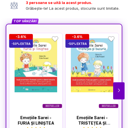
3 persoane se uită la acest produs.
Grăbește-te! La acest produs, stocurile sunt limitate.
TOP VÂNZĂRI
-3.6%
-3.6%
-50% EXTRA
-50% EXTRA
-5
BESTSELLER
BESTSELLER
Emoțiile Sarei -
Emoțiile Sarei -
FURIA ȘI LINIȘTEA
TRISTEȚEA ȘI