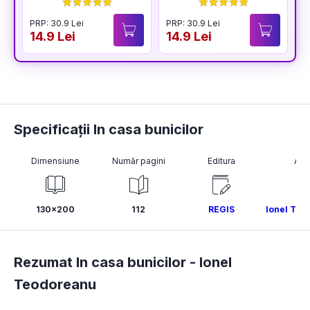
BUCURIA
PRP: 30.9 Lei
PRP: 30.9 Lei
P
14.9 Lei
14.9 Lei
1
Specificații In casa bunicilor
Dimensiune
Număr pagini
Editura
Aut
130x200
112
REGIS
Ionel Teo
Rezumat In casa bunicilor -
Ionel
Teodoreanu