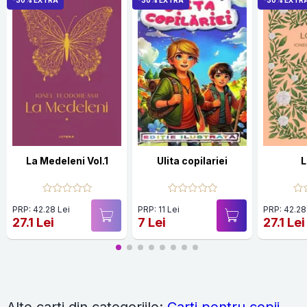
-30% EXTRA
-30% EXTRA
-30% EXTR
La Medeleni Vol.1
Ulita copilariei
L
PRP: 42.28 Lei
PRP: 11 Lei
PRP: 42.28
27.1 Lei
7 Lei
27.1 Lei