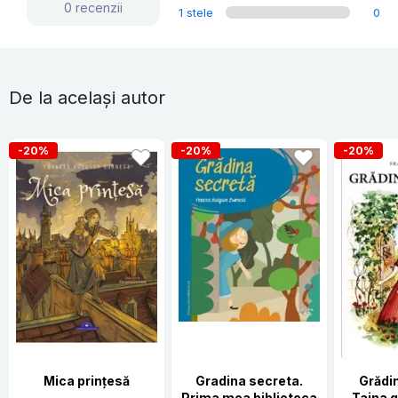
0 recenzii
1 stele
0
De la același autor
-20%
-20%
-20%
Mica prințesă
Gradina secreta.
Grădi
Prima mea biblioteca
Taina 