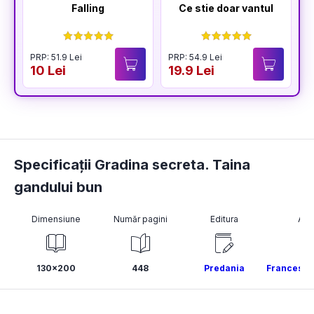
Falling
Ce stie doar vantul
PRP: 51.9 Lei
PRP: 54.9 Lei
10 Lei
19.9 Lei
Specificații Gradina secreta. Taina
gandului bun
Dimensiune
Număr pagini
Editura
Aut
130x200
448
Predania
Frances H