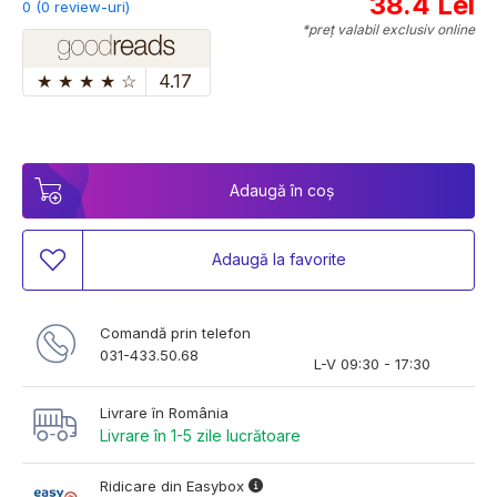
38.4 Lei
0 (0 review-uri)
*preț valabil exclusiv online
★
★
★
★
☆
4.17
Adaugă în coș
Adaugă la favorite
Comandă prin telefon
031-433.50.68
L-V 09:30 - 17:30
Livrare în România
Livrare în 1-5 zile lucrătoare
Ridicare din Easybox