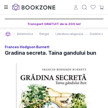
Transport GRATUIT de la 200 lei!
Beletristica
Religie
Literatura religioasa
Gradina secr
Frances Hodgson Burnett
Gradina secreta. Taina gandului bun