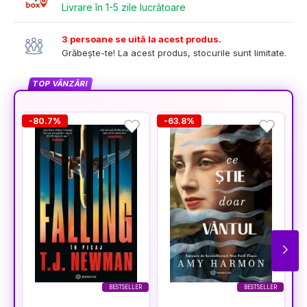
Livrare în 1-5 zile lucrătoare
3 persoane se uită la acest produs.
Grăbește-te! La acest produs, stocurile sunt limitate.
TOP VÂNZĂRI
-80.7%
-63.8%
-
BESTSELLER
BESTSELLER