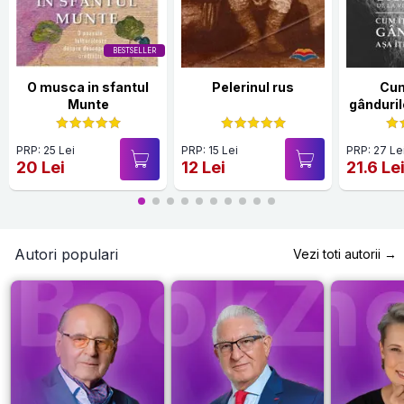
BESTSELLER
O musca in sfantul
Pelerinul rus
Cum
Munte
gândurile
ș
PRP: 25 Lei
PRP: 15 Lei
PRP: 27 Le
20 Lei
12 Lei
21.6 Le
Autori populari
Vezi toti autorii →