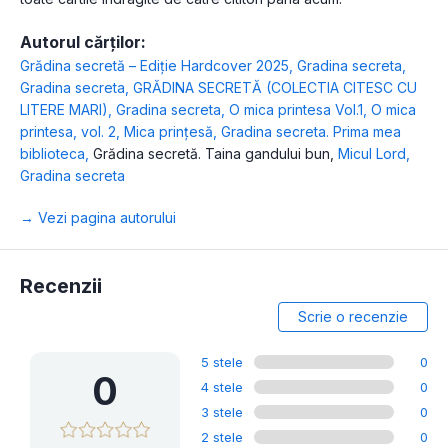
Autorul cărților:
Grădina secretă – Ediție Hardcover 2025
,
Gradina secreta
,
Gradina secreta
,
GRĂDINA SECRETĂ (COLECTIA CITESC CU
LITERE MARI)
,
Gradina secreta
,
O mica printesa Vol.1
,
O mica
printesa, vol. 2
,
Mica prințesă
,
Gradina secreta. Prima mea
biblioteca
,
Grădina secretă. Taina gandului bun
,
Micul Lord
,
Gradina secreta
→ Vezi pagina autorului
Recenzii
Scrie o recenzie
5 stele
0
0
4 stele
0
3 stele
0
2 stele
0