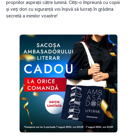
propriilor aspirații către lumină. Citiți-o împreună cu copiii 
și veți dori cu siguranță voi înșivă să lucrați în grădina 
secretă a inimilor voastre!