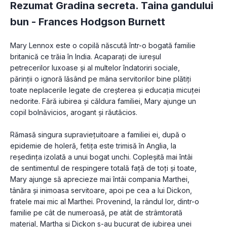
Rezumat Gradina secreta. Taina gandului
bun -
Frances Hodgson Burnett
Mary Lennox este o copilă născută într-o bogată familie 
britanică ce trăia în India. Acaparați de iureșul 
petrecerilor luxoase și al multelor îndatoriri sociale, 
părinții o ignoră lăsând pe mâna servitorilor bine plătiți 
toate neplacerile legate de creșterea şi educaţia micuței 
nedorite. Fără iubirea și căldura familiei, Mary ajunge un 
copil bolnăvicios, arogant și răutăcios.

Rămasă singura supraviețuitoare a familiei ei, după o 
epidemie de holeră, fetița este trimisă în Anglia, la 
reședința izolată a unui bogat unchi. Copleşită mai întâi 
de sentimentul de respingere totală față de toți și toate, 
Mary ajunge să aprecieze mai întâi compania Marthei, 
tânăra și inimoasa servitoare, apoi pe cea a lui Dickon, 
fratele mai mic al Marthei. Provenind, la rândul lor, dintr-o 
familie pe cât de numeroasă, pe atât de strâmtorată 
material, Martha și Dickon s-au bucurat de iubirea unei 