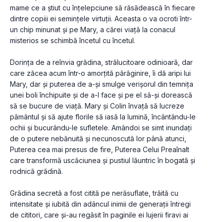
mame ce a știut cu înțelepciune să răsădească în fiecare 
dintre copiii ei semințele virtuții. Aceasta o va ocroti într-
un chip minunat și pe Mary, a cărei viață la conacul 
misterios se schimbă încetul cu încetul.

Dorința de a reînvia grădina, strălucitoare odinioară, dar 
care zăcea acum într-o amorțită părăginire, îi dă aripi lui 
Mary, dar și puterea de a-și smulge verișorul din temnița 
unei boli închipuite și de a-l face și pe el să-și dorească 
să se bucure de viaţă. Mary și Colin învață să lucreze 
pământul și să ajute florile să iasă la lumină, încântându-le 
ochii și bucurându-le sufletele. Amândoi se simt inundați 
de o putere nebănuită și necunoscută lor până atunci, 
Puterea cea mai presus de fire, Puterea Celui Preaînalt 
care transformă uscăciunea și pustiul lăuntric în bogată și 
rodnică grădină.

Grădina secretă a fost citită pe nerăsuflate, trăită cu 
intensitate și iubită din adâncul inimii de generații întregi 
de cititori, care și-au regăsit în paginile ei lujerii firavi ai 