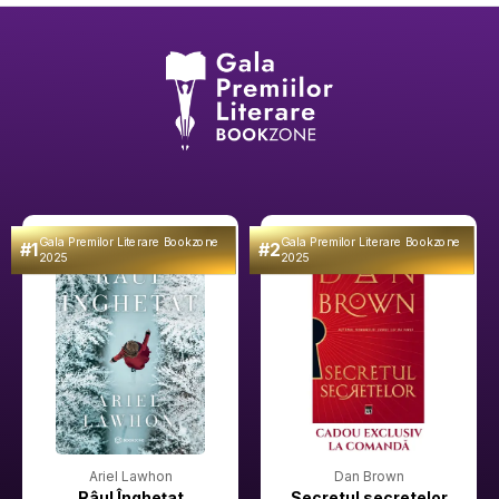
Gala Premilor Literare Bookzone
Gala Premilor Literare Bookzone
#1
#2
2025
2025
Ariel Lawhon
Dan Brown
Râul Înghețat
Secretul secretelor