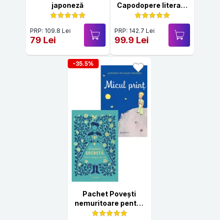
japoneză
Capodopere literare
– Hardcover 2025
PRP: 109.8 Lei
PRP: 142.7 Lei
79 Lei
99.9 Lei
-35.5%
Pachet Povești
nemuritoare pentru
copii