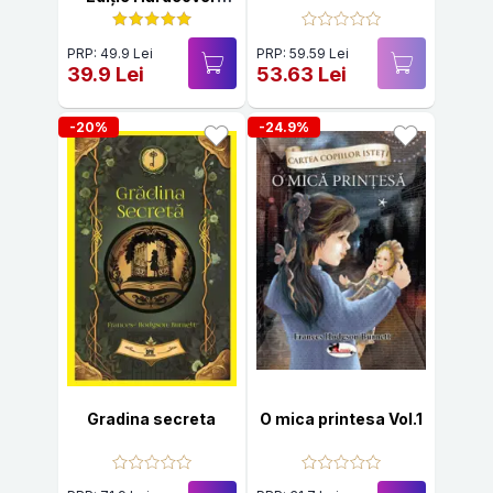
2025
PRP: 49.9 Lei
PRP: 59.59 Lei
39.9 Lei
53.63 Lei
-20%
-24.9%
Gradina secreta
O mica printesa Vol.1