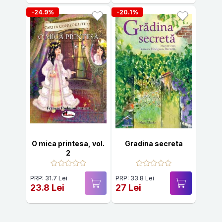
-24.9%
-20.1%
O mica printesa, vol.
Gradina secreta
2
PRP: 31.7 Lei
PRP: 33.8 Lei
23.8 Lei
27 Lei