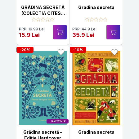
GRĂDINA SECRETĂ
Gradina secreta
(COLECTIA CITESC
CU LITERE MARI)
PRP: 19.99 Lei
PRP: 44.9 Lei
15.9 Lei
35.9 Lei
-20%
-10%
HARDCOVER
Grădina secretă –
Gradina secreta
Ediție Hardcover