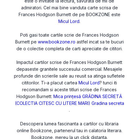
este o invitatie la lectura, savurata de mii de
admiratori. Cel mai bine vanduta carte scrisa de
Frances Hodgson Burnett de pe BOOKZONE este
Micul Lord
.
Poti gasi toate cartile scrie de Frances Hodgson
Burnett pe
www.bookzone.ro
astfel incat sa te bucuri
de o colectie completa de carti apreciate de cititori.
Impactul cartilor scrise de Frances Hodgson Burnett
depaseste granitele succesului comercial. Mesajele
profunde din scrierile sale au reusit sa atinga sufletele
cititorilor. Ti-a placut cartea
Micul Lord
? tunci iti
recomandam si aceste titluri scrise de Frances
Hodgson Burnett:
Mica prințesă
GRĂDINA SECRETĂ
(COLECTIA CITESC CU LITERE MARI)
Gradina secreta
.
Descopera lumea fascinanta a cartilor cu libraria
online Bookzone, partenerul tau in calatoria literara.
Bookzone, mereu la un click distanta.