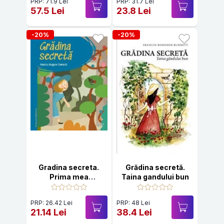
PRP: 71.9 Lei
PRP: 31.7 Lei
57.5 Lei
23.8 Lei
-20%
-20%
Gradina secreta.
Grădina secretă.
Prima mea
Taina gandului bun
biblioteca
PRP: 26.42 Lei
PRP: 48 Lei
21.14 Lei
38.4 Lei