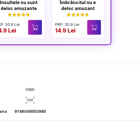
Insultele nu sunt
Îmbrâncitul nu e
Glumele 
deloc amuzante
deloc amuzant
mereu am
P: 30.9 Lei
PRP: 30.9 Lei
PRP: 30.9 Lei
4.9 Lei
14.9 Lei
14.9 Lei
ISBN
ana
9786069553985