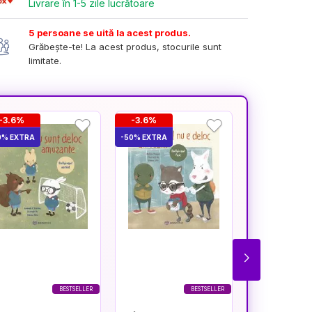
Livrare în 1-5 zile lucrătoare
5 persoane se uită la acest produs.
Grăbește-te! La acest produs, stocurile sunt
limitate.
-3.6%
-3.6%
-3.6%
0% EXTRA
-50% EXTRA
-50% EXTRA
BESTSELLER
BESTSELLER