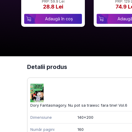
PRP: 59.9 Lei
PRP: 129 
28.8 Lei
74.9 L
Adaugă în coș
Adaugă
Detalii produs
Dory Fantasmagory. Nu pot sa traiesc fara tine! Vol.6
Dimensiune
140x200
Număr pagini
160