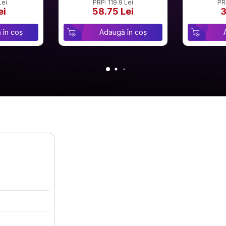
Lei
PRP: 119.9 Lei
PR
ei
58.75 Lei
3
 în coș
Adaugă în coș