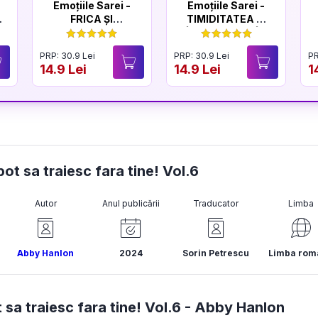
Emoțiile Sarei -
Emoțiile Sarei -
FRICA ȘI
TIMIDITATEA ȘI
CURAJUL
ÎNCREDEREA ÎN
SINE
PRP: 30.9 Lei
PRP: 30.9 Lei
PR
14.9 Lei
14.9 Lei
1
ot sa traiesc fara tine! Vol.6
Autor
Anul publicării
Traducator
Limba
Abby Hanlon
2024
Sorin Petrescu
Limba rom
a traiesc fara tine! Vol.6 -
Abby Hanlon