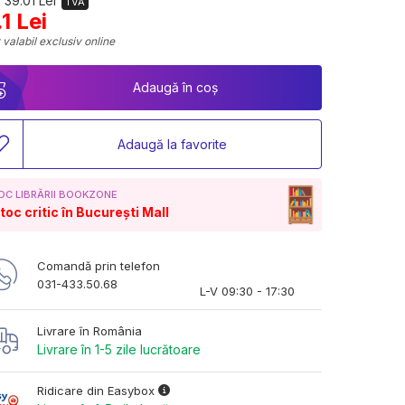
 39.01 Lei
TVA
.1 Lei
 valabil exclusiv online
Adaugă în coș
Adaugă la favorite
OC LIBRĂRII BOOKZONE
toc critic în București Mall
Comandă prin telefon
031-433.50.68
L-V 09:30 - 17:30
Livrare în România
Livrare în 1-5 zile lucrătoare
Ridicare din Easybox