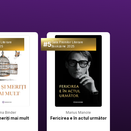
#5
#6
 Literare
Gala Premilor Literare
Gala 
25
Bookzone 2025
Book
rina Binder
Marius Manole
meriți mai mult
Fericirea e în actul următor