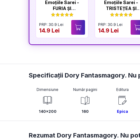
Emoțiile Sarei -
Emoțiile Sarei -
FURIA ȘI
TRISTEȚEA ȘI
LINIȘTEA
BUCURIA
PRP: 30.9 Lei
PRP: 30.9 Lei
14.9 Lei
14.9 Lei
Specificații Dory Fantasmagory. Nu p
Dimensiune
Număr pagini
Editura
140x200
160
Epica
Rezumat Dory Fantasmagory. Nu pot s