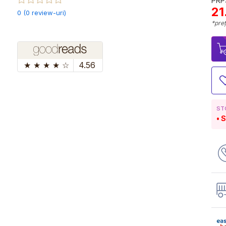
PRP:
21
0 (0 review-uri)
*preț
★
★
★
★
☆
4.56
ST
S