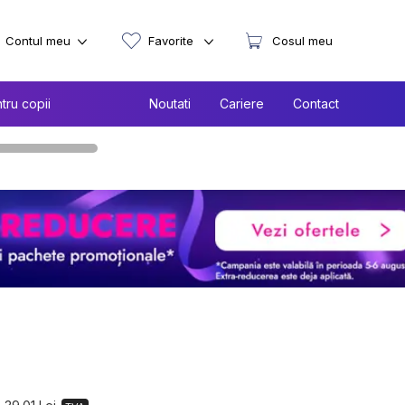
Contul meu
Favorite
Cosul meu
tru copii
Noutati
Cariere
Contact