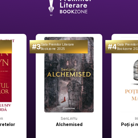
#3
#4
Gala Premilor Literare
Gala Premilor
Bookzone 2025
Bookzone 20
wn
SenLinYu
I
retelor
Alchemised
Poți și 