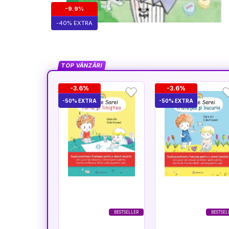
-9.9%
-40% EXTRA
TOP VÂNZĂRI
-3.6%
-3.6%
-50% EXTRA
-50% EXTRA
BESTSELLER
BESTSEL