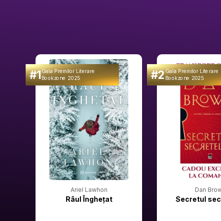
#1
#2
Gala Premilor Literare
Gala Premilor Literare
Bookzone 2025
Bookzone 2025
Ariel Lawhon
Dan Bro
Râul Înghețat
Secretul sec