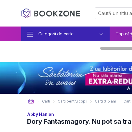
Categorii de carte
Top căr
Carti
Carti pentru copii
Carti 3-5 ani
Carti
Abby Hanlon
Dory Fantasmagory. Nu pot sa trai