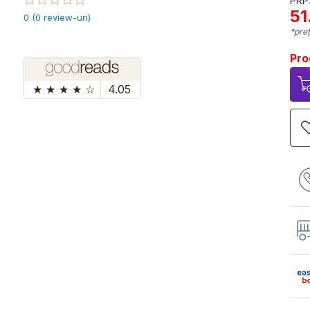
PRP:
51
0 (0 review-uri)
*preț
Pro
★
★
★
★
☆
4.05