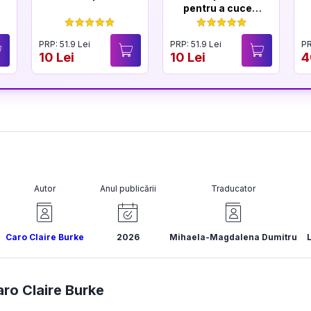
pentru a cuceri
un Lord
PRP: 51.9 Lei
PRP: 51.9 Lei
PR
10 Lei
10 Lei
4
Autor
Anul publicării
Traducator
Caro Claire Burke
2026
Mihaela-Magdalena Dumitru
ro Claire Burke