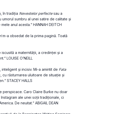
 în tradiția
 Nevestelor perfecte
 sau a 
 umorul sumbru al unei satire de calitate și 
tele mele anul acesta.“ HANNAH DEITCH
i 
m-a obsedat de la prima pagină. Toată 
scusită a maternității, a credinței și a 
vant.“ LOUISE O’NEILL
teligent și incisiv. Mi-a amintit de
 Fata 
, cu răsturnarea uluitoare de situație și 
omen.“ STACEY HALLS
de perspicace. Caro Claire Burke nu doar 
nstagram ale unei soții tradiționale, ci 
 America. De neuitat.“ ABIGAIL DEAN