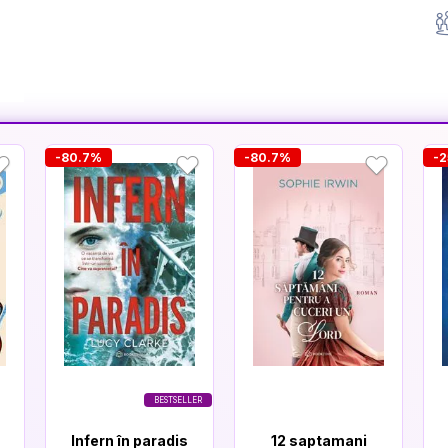
-80.7%
-80.7%
-2
BESTSELLER
Infern în paradis
12 saptamani