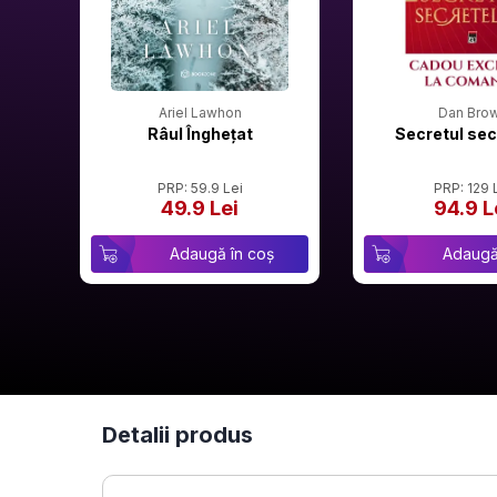
Ariel Lawhon
Dan Bro
Râul Înghețat
Secretul sec
PRP: 59.9 Lei
PRP: 129 
49.9 Lei
94.9 L
Adaugă în coș
Adaugă
Detalii produs