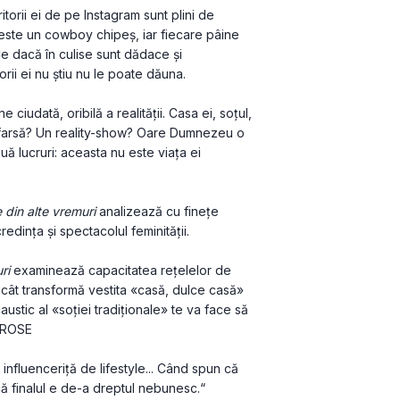
itorii ei de pe Instagram sunt plini de 
 este un cowboy chipeș, iar fiecare pâine 
 dacă în culise sunt dădace și 
rii ei nu știu nu le poate dăuna.
 ciudată, oribilă a realității. Casa ei, soțul, 
e o farsă? Un reality-show? Oare Dumnezeu o 
ă lucruri: aceasta nu este viața ei 
e din alte vremuri 
analizează cu finețe 
edința și spectacolul feminității.
ri
 examinează capacitatea rețelelor de 
ncât transformă vestita «casă, dulce casă» 
austic al «soției tradiționale» te va face să 
 PROSE
nfluenceriță de lifestyle... Când spun că 
ă finalul e de-a dreptul nebunesc.“ 