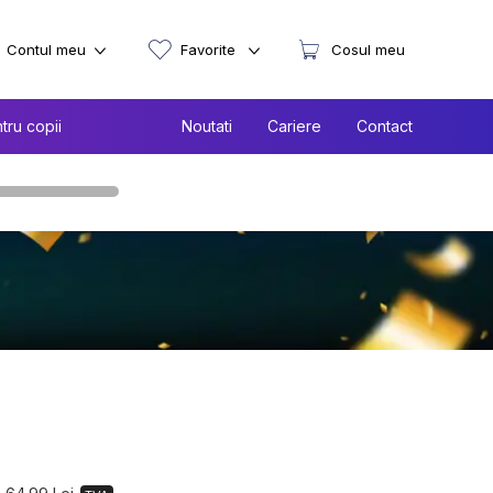
Contul meu
Favorite
Cosul meu
tru copii
Noutati
Cariere
Contact