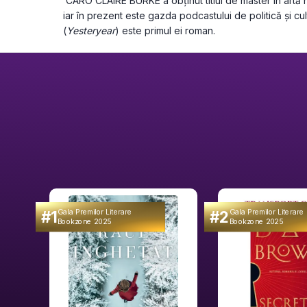
 CARO CLAIRE BURKE a obținut titlul de master în artă 
iar în prezent este gazda podcastului de politică și cul
(
Yesteryear
) este primul ei roman.
#1
#2
Gala Premilor Literare
Gala Premilor Literare
Bookzone 2025
Bookzone 2025