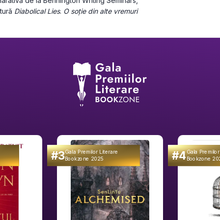
narativă de la Bennington Writing Seminars, 
tură
 Diabolical Lies
. 
O soție din alte vremuri 
#3
#4
Gala Premilor Literare
Gala Premilor
Bookzone 2025
Bookzone 20