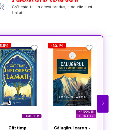
4 persoane se uită la acest produs.
Grăbește-te! La acest produs, stocurile sunt
limitate.
5.5%
-30.1%
-20%
HARDCOVER
BESTSELLER
BESTSELLER
Cât timp
Călugărul care și-
Nopți 