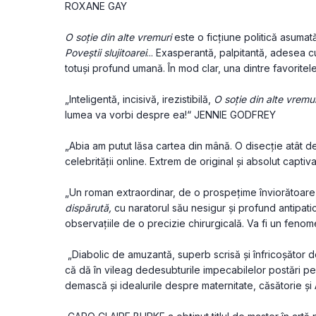
ROXANE GAY
O soție din alte vremuri 
este o ficțiune politică asumată,
Poveștii slujitoarei
... Exasperantă, palpitantă, adesea cu
totuși profund umană. În mod clar, una dintre favori
„Inteligentă, incisivă, irezistibilă,
 O soție din alte vremur
lumea va vorbi despre ea!“ JENNIE GODFREY
„Abia am putut lăsa cartea din mână. O disecție atât de i
celebrității online. Extrem de original și absolut capti
„Un roman extraordinar, de o prospețime înviorătoare, in
dispărută,
 cu naratorul său nesigur și profund antipatic
observațiile de o precizie chirurgicală. Va fi un fen
 „Diabolic de amuzantă, superb scrisă și înfricoșător 
că dă în vileag dedesubturile impecabilelor postări pe I
demască și idealurile despre maternitate, căsătorie și