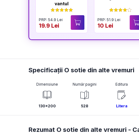
vantul
PRP: 54.9 Lei
PRP: 51.9 Lei
19.9 Lei
10 Lei
Specificații O sotie din alte vremuri
Dimensiune
Număr pagini
Editura
130x200
528
Litera
Rezumat O sotie din alte vremuri -
Ca