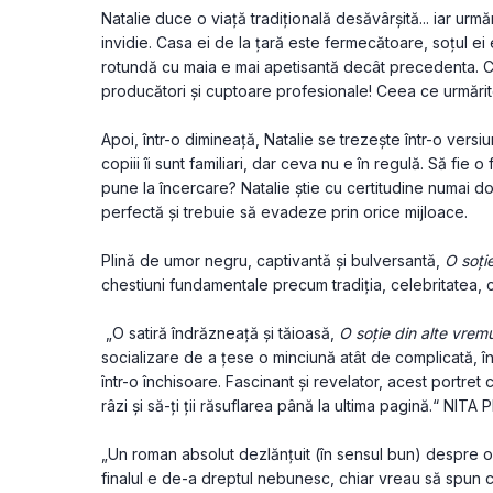
Natalie duce o viață tradițională desăvârșită... iar urmăr
invidie. Casa ei de la țară este fermecătoare, soțul ei
rotundă cu maia e mai apetisantă decât precedenta. Ce
producători și cuptoare profesionale! Ceea ce urmărito
Apoi, într-o dimineață, Natalie se trezește într-o versiune
copiii îi sunt familiari, dar ceva nu e în regulă. Să fi
pune la încercare? Natalie știe cu certitudine numai dou
perfectă și trebuie să evadeze prin orice mijloace.
Plină de umor negru, captivantă și bulversantă,
 O soți
chestiuni fundamentale precum tradiția, celebritatea, cr
 „O satiră îndrăzneață și tăioasă, 
O soție din alte vremu
socializare de a țese o minciună atât de complicată, î
într-o închisoare. Fascinant și revelator, acest portret c
râzi și să-ți ții răsuflarea până la ultima pagină.“ NITA
„Un roman absolut dezlănțuit (în sensul bun) despre o i
finalul e de-a dreptul nebunesc, chiar vreau să spun c