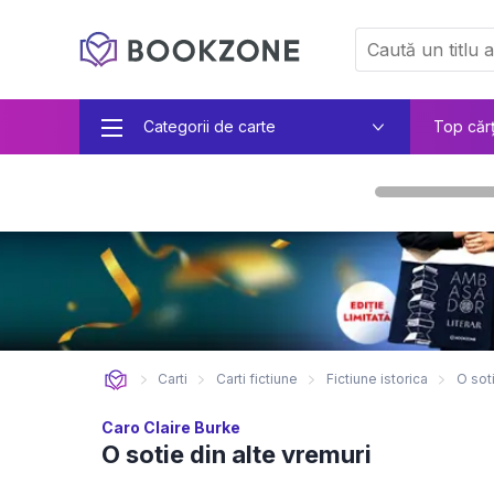
Categorii de carte
Top căr
Carti
Carti fictiune
Fictiune istorica
O soti
Caro Claire Burke
O sotie din alte vremuri