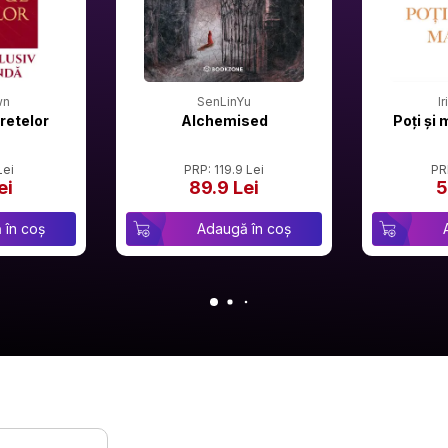
wn
SenLinYu
I
retelor
Alchemised
Poți și 
Lei
PRP: 119.9 Lei
PR
ei
89.9 Lei
5
 în coș
Adaugă în coș