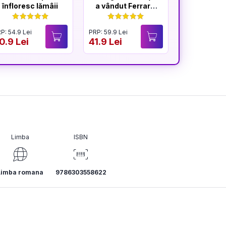
înfloresc lămâii
a vândut Ferrari-
Oameni s
ul
- edi
Hardcove
P: 54.9 Lei
PRP: 59.9 Lei
PRP: 49.9 Lei
0.9 Lei
41.9 Lei
39.9 Lei
Limba
ISBN
Limba romana
9786303558622