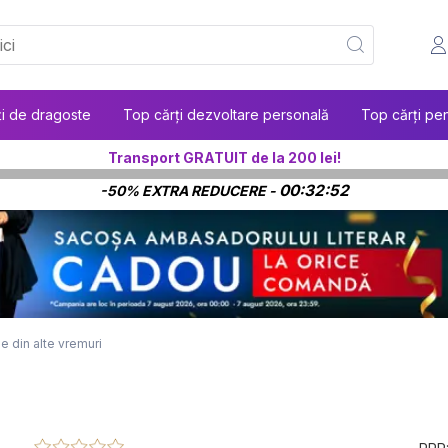
ți de dragoste
Top cărți dezvoltare personală
Top cărți pen
Transport GRATUIT de la 200 lei!
00:32:51
-50% EXTRA REDUCERE -
e din alte vremuri