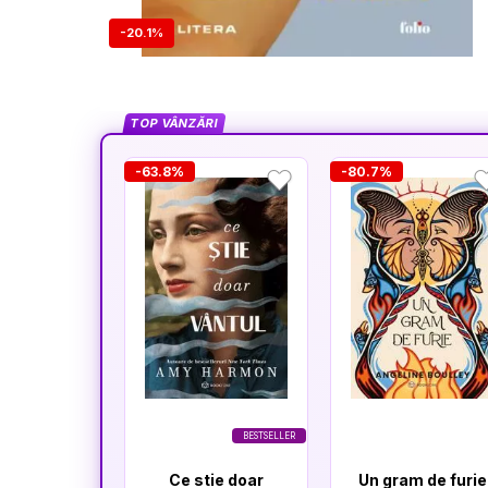
-20.1%
TOP VÂNZĂRI
-63.8%
-80.7%
BESTSELLER
Ce stie doar
Un gram de furie