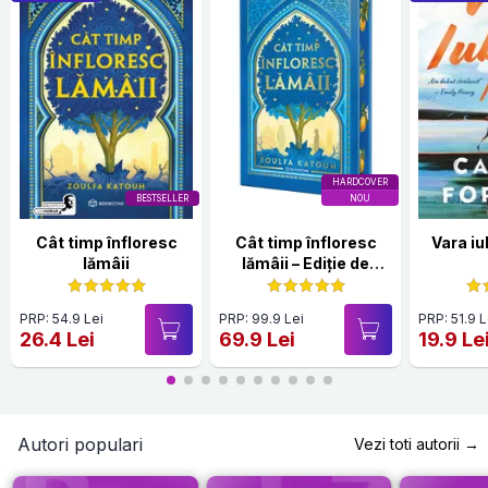
HARDCOVER
BESTSELLER
NOU
Cât timp înfloresc
Cât timp înfloresc
Vara iu
lămâii
lămâii – Ediție de
colecție
PRP: 54.9 Lei
PRP: 99.9 Lei
PRP: 51.9 L
26.4 Lei
69.9 Lei
19.9 Le
Autori populari
Vezi toti autorii →