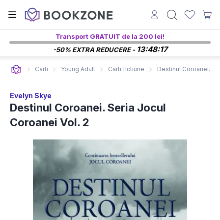
Transport GRATUIT de la 200 lei!
13:48:16
-50% EXTRA REDUCERE -
Carti
Young Adult
Carti fictiune
Destinul Coroanei. Ser
Evelyn Skye
Destinul Coroanei. Seria Jocul
Coroanei Vol. 2