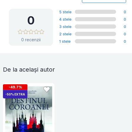
5 stele
0
0
4 stele
0
3 stele
0
2 stele
0
0 recenzii
1 stele
0
De la același autor
-49.7%
-50% EXTRA