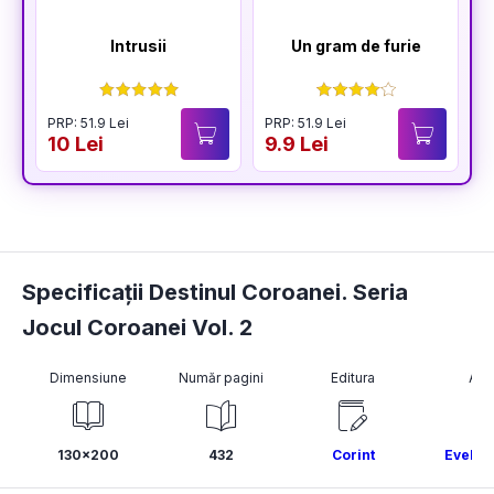
Intrusii
Un gram de furie
PRP: 51.9 Lei
PRP: 51.9 Lei
10 Lei
9.9 Lei
Specificații Destinul Coroanei. Seria
Jocul Coroanei Vol. 2
Dimensiune
Număr pagini
Editura
Aut
130x200
432
Corint
Evelyn