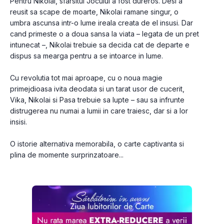
Pentru Nikolai, sfarsitul Jocului a fost dureros. Desi a 
reusit sa scape de moarte, Nikolai ramane singur, o 
umbra ascunsa intr-o lume ireala creata de el insusi. Dar 
cand primeste o a doua sansa la viata – legata de un pret 
intunecat –, Nikolai trebuie sa decida cat de departe e 
dispus sa mearga pentru a se intoarce in lume.
Cu revolutia tot mai aproape, cu o noua magie 
primejdioasa ivita deodata si un tarat usor de cucerit, 
Vika, Nikolai si Pasa trebuie sa lupte – sau sa infrunte 
distrugerea nu numai a lumii in care traiesc, dar si a lor 
insisi.
O istorie alternativa memorabila, o carte captivanta si 
plina de momente surprinzatoare...