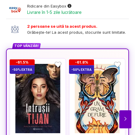
Ridicare din Easybox
Livrare în 1-5 zile lucrătoare
2 persoane se uită la acest produs.
Grăbește-te! La acest produs, stocurile sunt limitate.
TOP VÂNZĂRI
-61.5%
-61.8%
-50% EXTRA
-50% EXTRA
-5