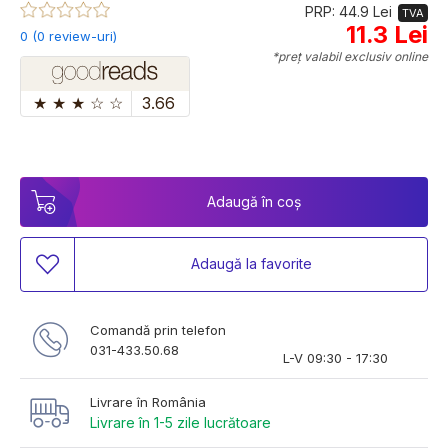
PRP: 44.9 Lei
TVA
11.3 Lei
0 (0 review-uri)
*preț valabil exclusiv online
★
★
★
☆
☆
3.66
Adaugă în coș
Adaugă la favorite
Comandă prin telefon
031-433.50.68
L-V 09:30 - 17:30
Livrare în România
Livrare în 1-5 zile lucrătoare