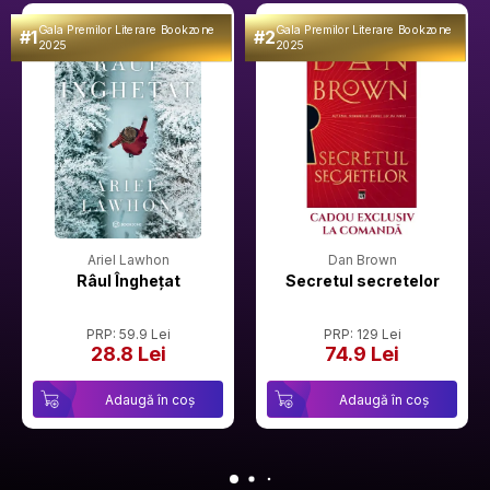
Gala Premilor Literare Bookzone
Gala Premilor Literare Bookzone
#1
#2
2025
2025
Ariel Lawhon
Dan Brown
Râul Înghețat
Secretul secretelor
PRP: 59.9 Lei
PRP: 129 Lei
28.8 Lei
74.9 Lei
Adaugă în coș
Adaugă în coș