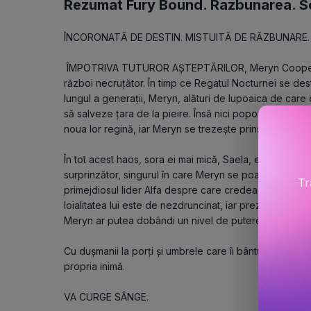
Rezumat Fury Bound. Razbunarea. Seri
ÎNCORONATĂ DE DESTIN. MISTUITĂ DE RĂZBUNARE.
 ÎMPOTRIVA TUTUROR AȘTEPTĂRILOR, Meryn Cooper a 
război necruțător. În timp ce Regatul Nocturnei se de
lungul a generații, Meryn, alături de lupoaica de care es
să salveze țara de la pieire. Însă nici poporul, nici Prede
noua lor regină, iar Meryn se trezește prinsă într-un jo
În tot acest haos, sora ei mai mică, Saela, este mai exp
surprinzător, singurul în care Meryn se poate încrede e
Tr
primejdiosul lider Alfa despre care credea că o ura la fe
loialitatea lui este de nezdruncinat, iar prezența sa de
Meryn ar putea dobândi un nivel de putere dincolo de
Cu dușmanii la porți și umbrele care îi bântuie visele, M
propria inimă. 
VA CURGE SÂNGE.