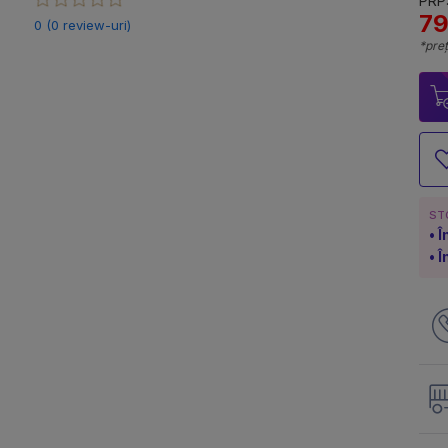
PRP:
79
0 (0 review-uri)
*preț
ST
Î
Î