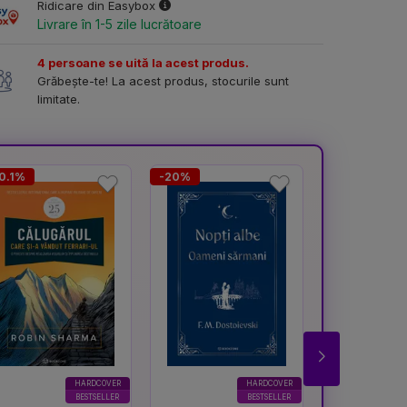
Ridicare din Easybox
Livrare în 1-5 zile lucrătoare
4 persoane se uită la acest produs.
Grăbește-te! La acest produs, stocurile sunt
limitate.
0.1%
-20%
-16.7%
HARDCOVER
HARDCOVER
BESTSELLER
BESTSELLER