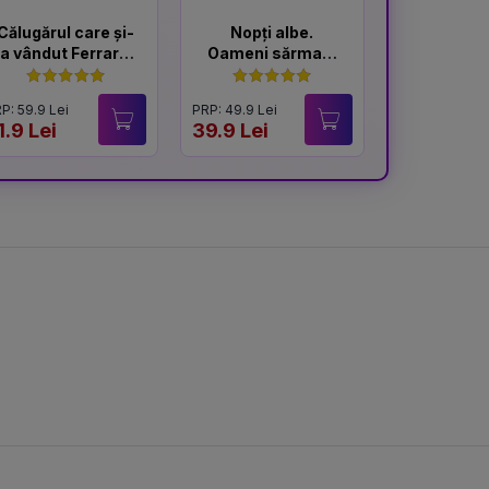
Călugărul care și-
Nopți albe.
Portocal
a vândut Ferrari-
Oameni sărmani
ul
- ediție
Hardcover 2025
P: 59.9 Lei
PRP: 49.9 Lei
PRP: 59.9 Lei
1.9 Lei
39.9 Lei
49.9 Lei