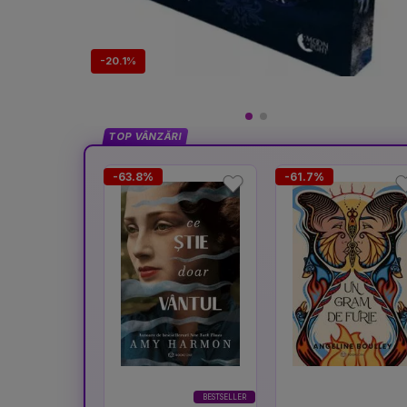
-20.1%
TOP VÂNZĂRI
-63.8%
-61.7%
BESTSELLER