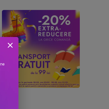
ine
!