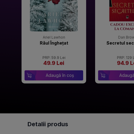
Ariel Lawhon
Dan Bro
Râul Înghețat
Secretul sec
PRP: 59.9 Lei
PRP: 129 
49.9 Lei
94.9 L
Adaugă în coș
Adaugă
Detalii produs