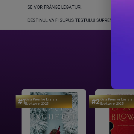
SE VOR FRÂNGE LEGĂTURI.
DESTINUL VA FI SUPUS TESTULUI SUPREM.
#1
#2
Gala Premilor Literare
Gala Premilor Literare
Bookzone 2025
Bookzone 2025