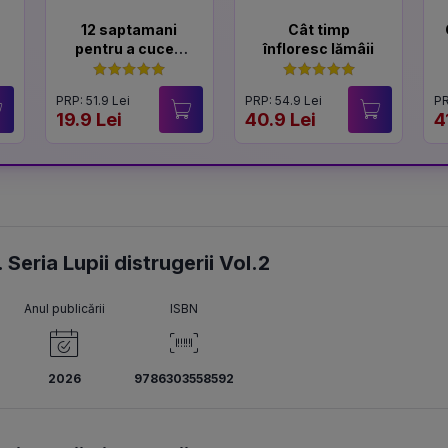
12 saptamani
Cât timp
pentru a cuceri
înfloresc lămâii
un Lord
PRP: 51.9 Lei
PRP: 54.9 Lei
PR
19.9 Lei
40.9 Lei
4
Seria Lupii distrugerii Vol.2
Anul publicării
ISBN
2026
9786303558592