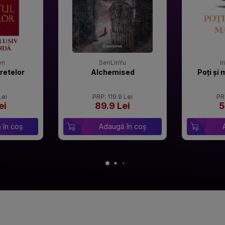
wn
SenLinYu
I
retelor
Alchemised
Poți și 
Lei
PRP: 119.9 Lei
PR
ei
89.9 Lei
5
 în coș
Adaugă în coș