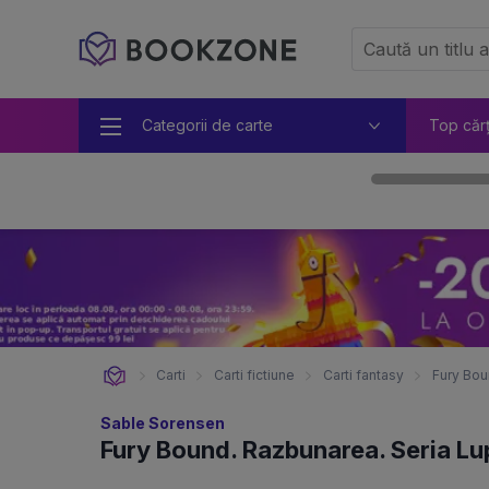
Categorii de carte
Top căr
Carti
Carti fictiune
Carti fantasy
Fury Boun
Sable Sorensen
Fury Bound. Razbunarea. Seria Lupi