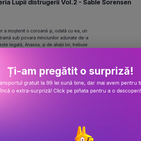
a Lupii distrugerii Vol.2 -
Sable Sorensen
 
moștenit o coroană și, odată cu ea, un 
stramă sub povara minciunilor adunate de-a 
te legată, Anassa, și de aliații lor, trebuie 
stinații și nici nobilii nu au încredere în 
c politic sângeros.
Ți-am pregătit o surpriză!
usă pericolului ca niciodată. În mod 
ste Stark Therion – întunecatul și 
ansportul gratuit la 99 lei sună bine, dar mai avem pentru t
l de mult pe cât îl disprețuia ea. Și totuși, 
încă o extra-surpriză! Click pe piñata pentru a o descoperi
vine copleșitoare. Sub îndrumarea lui, 
 orice imaginație.
eryn riscă să piardă totul: regatul și 