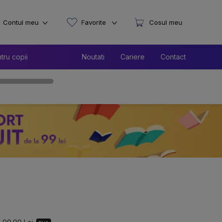
Contul meu
Favorite
Cosul meu
tru copii
Noutati
Cariere
Contact