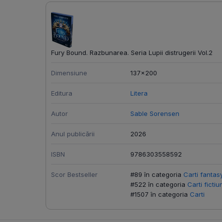
Fury Bound. Razbunarea. Seria Lupii distrugerii Vol.2
Dimensiune
137x200
Editura
Litera
Autor
Sable Sorensen
Anul publicării
2026
ISBN
9786303558592
Scor Bestseller
#89 în categoria
Carti fantas
#522 în categoria
Carti fictiu
#1507 în categoria
Carti