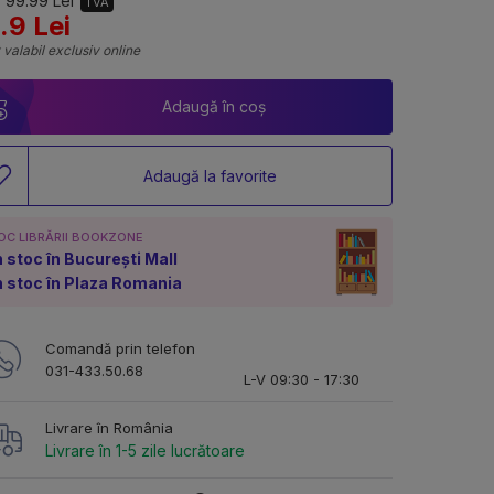
 99.99 Lei
TVA
.9 Lei
 valabil exclusiv online
Adaugă în coș
Adaugă la favorite
OC LIBRĂRII BOOKZONE
n stoc în București Mall
n stoc în Plaza Romania
Comandă prin telefon
031-433.50.68
L-V 09:30 - 17:30
Livrare în România
Livrare în 1-5 zile lucrătoare