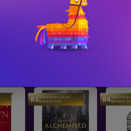
#3
#4
Gala Premilor Literare
Gala Premilor
Bookzone 2025
Bookzone 20