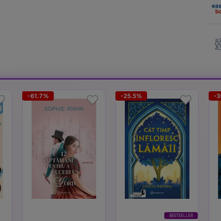
-61.7%
-25.5%
-3
BESTSELLER