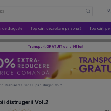
ți de dragoste
Top cărți dezvoltare personală
Top cărți pen
Transport GRATUIT de la 99 lei!
d. Razbunarea. Seria Lupii distrugerii Vol.2
i distrugerii Vol.2