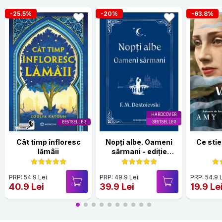
-25.5%
-20%
-63.8%
HARDCOVER
BESTSELLER
BESTSELLER
Cât timp înfloresc
Nopți albe. Oameni
Ce stie
lămâii
sărmani - ediție
Hardcover 2025
PRP: 54.9 Lei
PRP: 49.9 Lei
PRP: 54.9 
40.9 Lei
39.9 Lei
19.9 Le