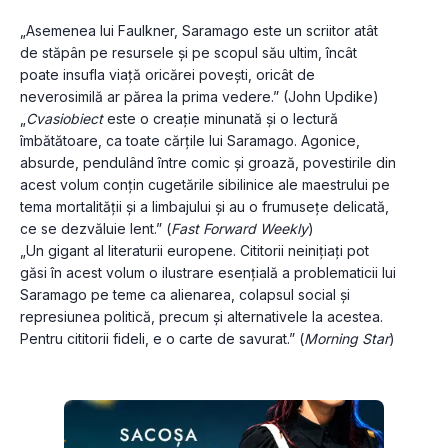
„Asemenea lui Faulkner, Saramago este un scriitor atât 
de stăpân pe resursele și pe scopul său ultim, încât 
poate insufla viață oricărei povești, oricât de 
neverosimilă ar părea la prima vedere.” (John Updike)
„
Cvasiobiect
 este o creație minunată și o lectură 
îmbătătoare, ca toate cărțile lui Saramago. Agonice, 
absurde, pendulând între comic și groază, povestirile din 
acest volum conțin cugetările sibilinice ale maestrului pe 
tema mortalității și a limbajului și au o frumusețe delicată, 
ce se dezvăluie lent.” (
Fast Forward Weekly
)
„Un gigant al literaturii europene. Cititorii neinițiați pot 
găsi în acest volum o ilustrare esențială a problematicii lui 
Saramago pe teme ca alienarea, colapsul social și 
represiunea politică, precum și alternativele la acestea. 
Pentru cititorii fideli, e o carte de savurat.” (
Morning Star
)