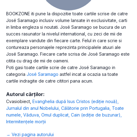
BOOKZONE iti pune la dispozitie toate cartile scrise de catre
José Saramago inclusiv volume lansate in exclusivitate, carti
in limba engleza si noutati. José Saramago se bucura de un
succes rasunator la nivelul international, cu zeci de mii de
exemplare vandute din fiecare carte. Felul in care scrie si
contureaza personajele reprezinta principalele atuuri ale
José Saramago. Fiecare carte scrisa de José Saramago este
citita cu drag de mii de oameni.
Poti gasi toate cartile scrie de catre José Saramago in
categoria
José Saramago
astfel incat ai ocazia sa toate
cartile indragite de catre cititori pana acum.
Autorul cărților:
Cvasiobiect
,
Evanghelia după Isus Cristos (ediție nouă)
,
Jurnalul din anul Nobelului
,
Călătorie prin Portugalia
,
Toate
numele
,
Văduva
,
Omul duplicat
,
Cain (ediție de buzunar)
,
Intermitenţele morţii
→ Vezi pagina autorului