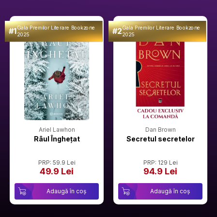
Gala Premilor Literare Bookzone
Gala Premilor Literare Bookzone
#1
#2
2025
2025
Ariel Lawhon
Dan Brown
Râul Înghețat
Secretul secretelor
PRP: 59.9 Lei
PRP: 129 Lei
49.9 Lei
94.9 Lei
Adaugă în coș
Adaugă în coș