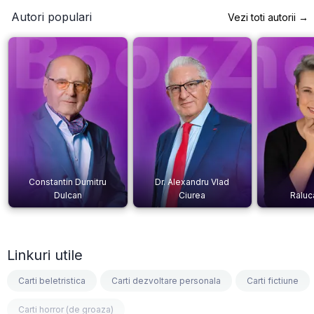
Autori populari
Vezi toti autorii →
Constantin Dumitru
Dr. Alexandru Vlad
Dulcan
Ciurea
Raluc
Linkuri utile
Carti beletristica
Carti dezvoltare personala
Carti fictiune
Carti horror (de groaza)