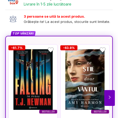
Livrare în 1-5 zile lucrătoare
3 persoane se uită la acest produs.
Grăbește-te! La acest produs, stocurile sunt limitate.
TOP VÂNZĂRI
-61.7%
-63.8%
-
BESTSELLER
BESTSELLER