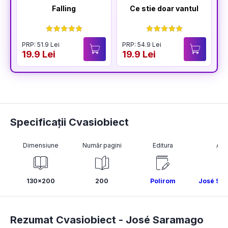
Falling
Ce stie doar vantul
PRP: 51.9 Lei
PRP: 54.9 Lei
P
19.9 Lei
19.9 Lei
1
Specificații Cvasiobiect
Dimensiune
Număr pagini
Editura
Aut
130x200
200
Polirom
José Sa
Rezumat Cvasiobiect -
José Saramago