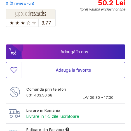
50.2 Lei
0 (0 review-uri)
*preț valabil exclusiv online
★
★
★
☆
☆
3.77
Adaugă în coș
Adaugă la favorite
Comandă prin telefon
031-433.50.68
L-V 09:30 - 17:30
Livrare în România
Livrare în 1-5 zile lucrătoare
Ridicare din Easybox