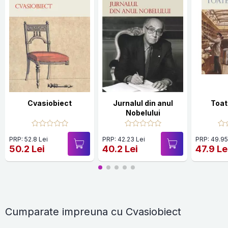
Cvasiobiect
Jurnalul din anul
Toat
Nobelului
PRP: 52.8 Lei
PRP: 42.23 Lei
PRP: 49.95
50.2 Lei
40.2 Lei
47.9 Le
Cumparate impreuna cu Cvasiobiect