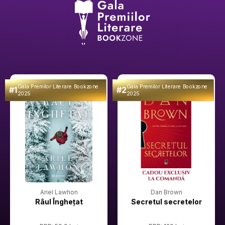
Gala Premilor Literare Bookzone
Gala Premilor Literare Bookzone
#1
#2
2025
2025
Ariel Lawhon
Dan Brown
Râul Înghețat
Secretul secretelor