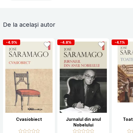
De la același autor
-4.9%
-4.8%
-4.1%
Cvasiobiect
Jurnalul din anul
Toat
Nobelului