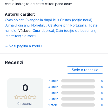
cartile indragite de catre cititori pana acum.
Autorul cărților:
Cvasiobiect
,
Evanghelia după Isus Cristos (ediție nouă)
,
Jurnalul din anul Nobelului
,
Călătorie prin Portugalia
,
Toate
numele
,
Văduva
,
Omul duplicat
,
Cain (ediție de buzunar)
,
Intermitenţele morţii
→ Vezi pagina autorului
Recenzii
Scrie o recenzie
5 stele
0
0
4 stele
0
3 stele
0
2 stele
0
0 recenzii
1 stele
0