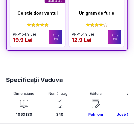
BESTSELLER
Ce stie doar vantul
Un gram de furie
PRP: 54.9 Lei
PRP: 51.9 Lei
P
19.9 Lei
12.9 Lei
1
Specificații Vaduva
Dimensiune
Număr pagini
Editura
Aut
106X180
340
Polirom
José Sa