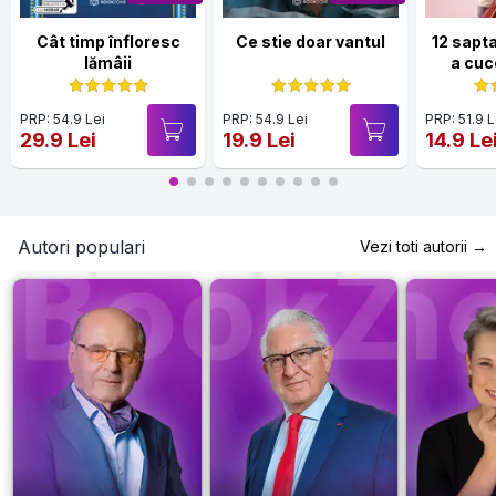
Cât timp înfloresc
Ce stie doar vantul
12 sapt
lămâii
a cuc
PRP: 54.9 Lei
PRP: 54.9 Lei
PRP: 51.9 L
29.9 Lei
19.9 Lei
14.9 Le
Autori populari
Vezi toti autorii →