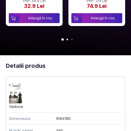
PRP: 59.9 Lei
PRP: 129 Lei
32.9 Lei
74.9 Lei
Adaugă în coș
Adaugă în coș
Detalii produs
Vaduva
Dimensiune
106X180
Număr pagini
340