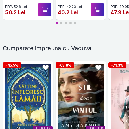
PRP: 52.8 Lei
PRP: 42.23 Lei
PRP: 49.95
50.2 Lei
40.2 Lei
47.9 Le
Cumparate impreuna cu Vaduva
-45.5%
-63.8%
-71.3%
BESTSELLER
BESTSELLER