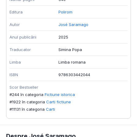
Editura
Polirom
Autor
José Saramago
Anul publicării
2025
Traducator
Simina Popa
Limba
Limba romana
ISBN
9786303442044
Scor Bestseller
#244 în categoria
Fictiune istorica
#1922 în categoria
Carti fictiune
#11131 în categoria
Carti
Despre José Saramago