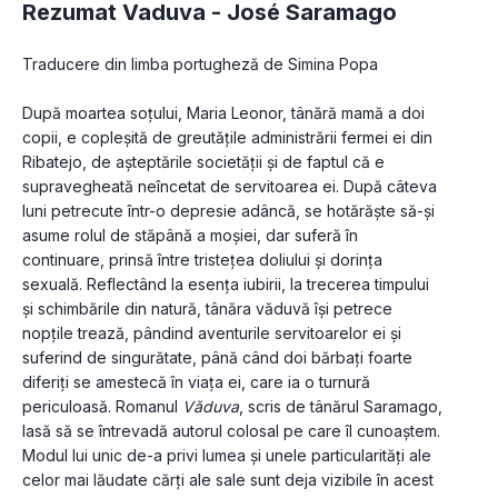
Rezumat Vaduva -
José Saramago
Traducere din limba portugheză de Simina Popa
După moartea soţului, Maria Leonor, tânără mamă a doi 
copii, e copleşită de greutăţile administrării fermei ei din 
Ribatejo, de aşteptările societăţii şi de faptul că e 
supravegheată neîncetat de servitoarea ei. După câteva 
luni petrecute într-o depresie adâncă, se hotărăşte să-şi 
asume rolul de stăpână a moşiei, dar suferă în 
continuare, prinsă între tristeţea doliului şi dorinţa 
sexuală. Reflectând la esenţa iubirii, la trecerea timpului 
şi schimbările din natură, tânăra văduvă îşi petrece 
nopţile trează, pândind aventurile servitoarelor ei şi 
suferind de singurătate, până când doi bărbaţi foarte 
diferiţi se amestecă în viaţa ei, care ia o turnură 
periculoasă. Romanul 
Văduva
, scris de tânărul Saramago, 
lasă să se întrevadă autorul colosal pe care îl cunoaştem. 
Modul lui unic de-a privi lumea şi unele particularităţi ale 
celor mai lăudate cărţi ale sale sunt deja vizibile în acest 