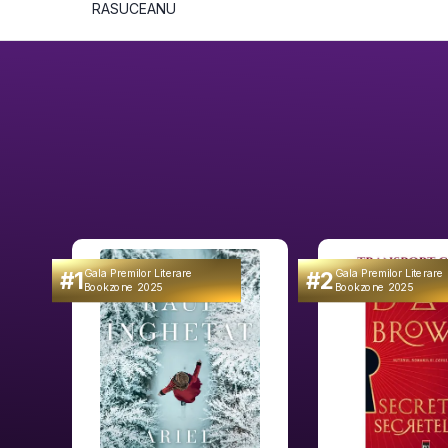
RASUCEANU
#1
#2
Gala Premilor Literare
Gala Premilor Literare
Bookzone 2025
Bookzone 2025