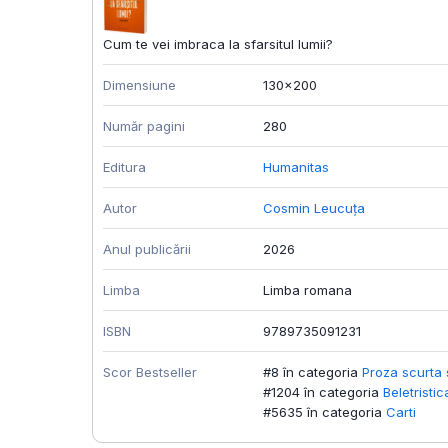
Cum te vei imbraca la sfarsitul lumii?
Dimensiune
130x200
Număr pagini
280
Editura
Humanitas
Autor
Cosmin Leucuța
Anul publicării
2026
Limba
Limba romana
ISBN
9789735091231
Scor Bestseller
#8 în categoria
Proza scurta s
#1204 în categoria
Beletristic
#5635 în categoria
Carti