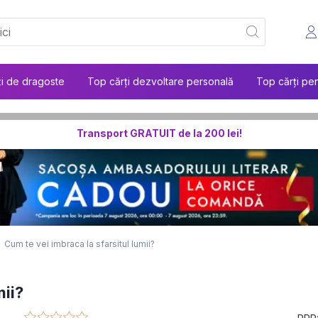
ți de dragoste
Top cărți dezvoltare personală
Top cărți pen
Transport GRATUIT de la 200 lei!
Cum te vei imbraca la sfarsitul lumii?
mii?