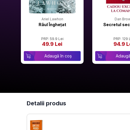
Ariel Lawhon
Dan Bro
Râul Înghețat
Secretul sec
PRP: 59.9 Lei
PRP: 129 
49.9 Lei
94.9 L
Adaugă în coș
Adaugă
Detalii produs