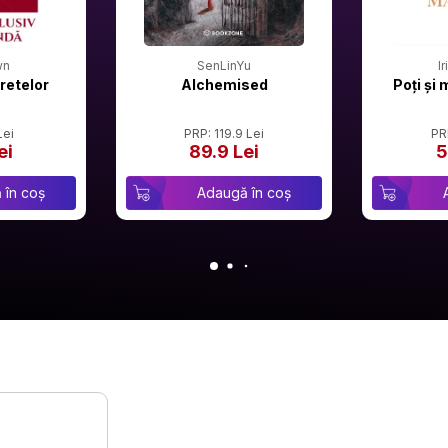
wn
SenLinYu
I
retelor
Alchemised
Poți și 
Lei
PRP: 119.9 Lei
PR
ei
89.9 Lei
5
 în coș
Adaugă în coș