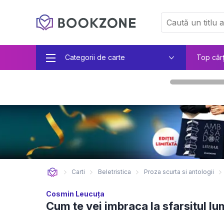
Categorii de carte
Top căr
Carti
Beletristica
Proza scurta si antologii
Cosmin Leucuța
Cum te vei imbraca la sfarsitul lu