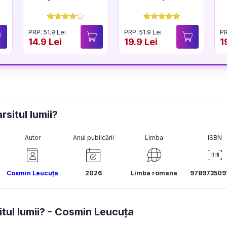
PRP: 51.9 Lei
PRP: 51.9 Lei
PR
14.9 Lei
19.9 Lei
1
rsitul lumii?
Autor
Anul publicării
Limba
ISBN
Cosmin Leucuța
2026
Limba romana
978973509
tul lumii? -
Cosmin Leucuța