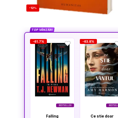
-12%
TOP VÂNZĂRI
-61.7%
-63.8%
BESTSELLER
BESTSEL
Falling
Ce stie doar