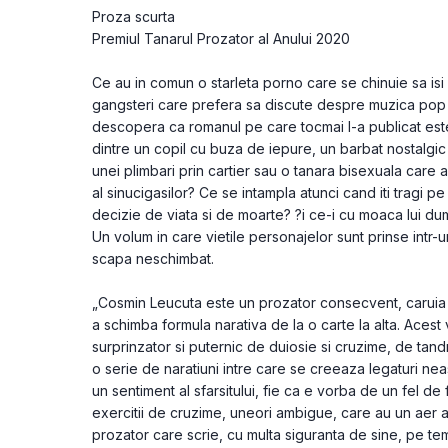
Proza scurta
Premiul Tanarul Prozator al Anului 2020
Ce au in comun o starleta porno care se chinuie sa isi 
gangsteri care prefera sa discute despre muzica pop in 
descopera ca romanul pe care tocmai l-a publicat este
dintre un copil cu buza de iepure, un barbat nostalgic c
unei plimbari prin cartier sau o tanara bisexuala care a
al sinucigasilor? Ce se intampla atunci cand iti tragi pe s
decizie de viata si de moarte? ?i ce-i cu moaca lui du
Un volum in care vietile personajelor sunt prinse intr-u
scapa neschimbat.
„Cosmin Leucuta este un prozator consecvent, caruia n
a schimba formula narativa de la o carte la alta. Acest
surprinzator si puternic de duiosie si cruzime, de tandr
o serie de naratiuni intre care se creeaza legaturi nea
un sentiment al sfarsitului, fie ca e vorba de un fel de
exercitii de cruzime, uneori ambigue, care au un aer a
prozator care scrie, cu multa siguranta de sine, pe te