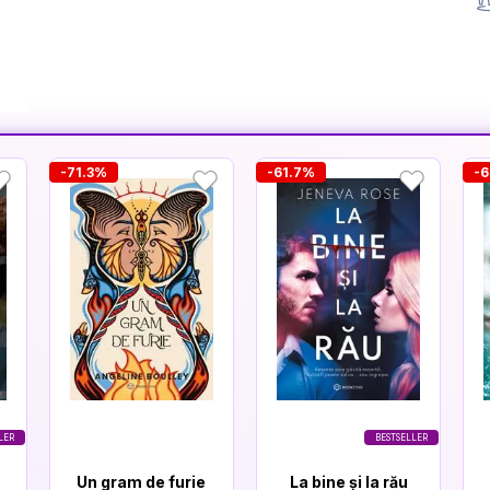
-71.3%
-61.7%
-6
LER
BESTSELLER
Un gram de furie
La bine și la rău