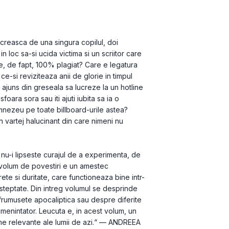
creasca de una singura copilul, doi 
loc sa-si ucida victima si un scriitor care 
, de fapt, 100% plagiat? Care e legatura 
e-si reviziteaza anii de glorie in timpul 
 ajuns din greseala sa lucreze la un hotline 
foara sora sau iti ajuti iubita sa ia o 
mnezeu pe toate billboard-urile astea?
n vartej halucinant din care nimeni nu 
u-i lipseste curajul de a experimenta, de 
 volum de povestiri e un amestec 
ete si duritate, care functioneaza bine intr-
steptate. Din intreg volumul se desprinde 
 frumusete apocaliptica sau despre diferite 
menintator. Leucuta e, in acest volum, un 
me relevante ale lumii de azi.“ — ANDREEA 