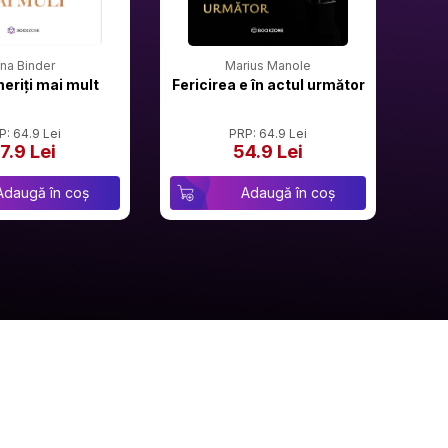
rina Binder
Marius Manole
meriți mai mult
Fericirea e în actul următor
P: 64.9 Lei
PRP: 64.9 Lei
7.9 Lei
54.9 Lei
Adaugă în coș
Adaugă în coș