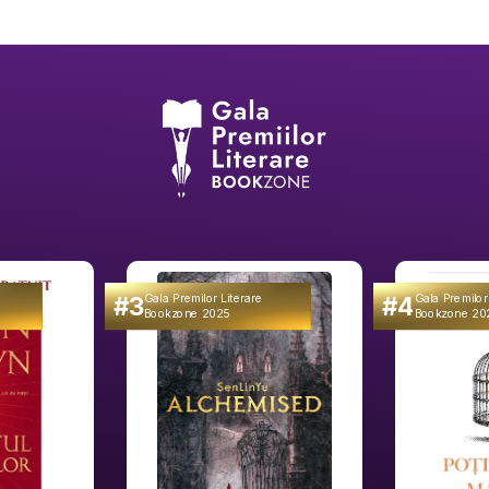
#3
#4
Gala Premilor Literare
Gala Premilor
Bookzone 2025
Bookzone 20