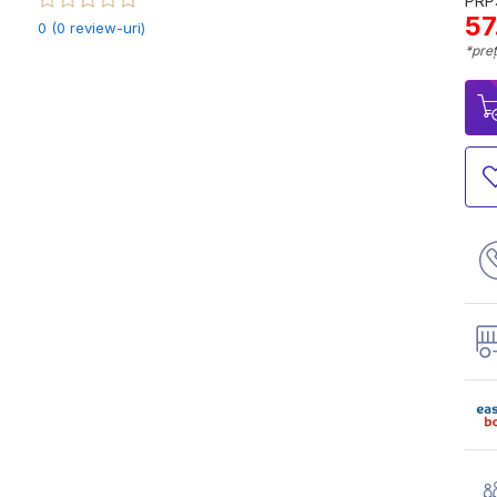
PRP:
57
0 (0 review-uri)
*preț