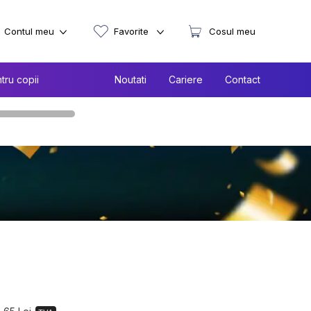
Contul meu
Favorite
Cosul meu
tru copii
Noutati
Cariere
Contact