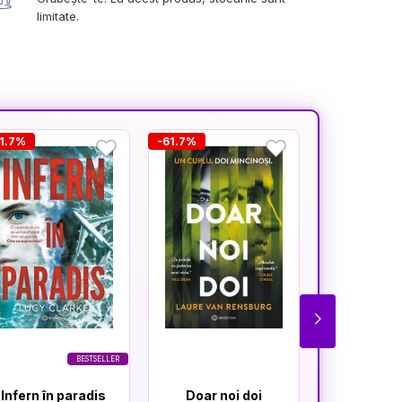
limitate.
1.7%
-61.7%
-25.5%
BESTSELLER
Infern în paradis
Doar noi doi
Cât t