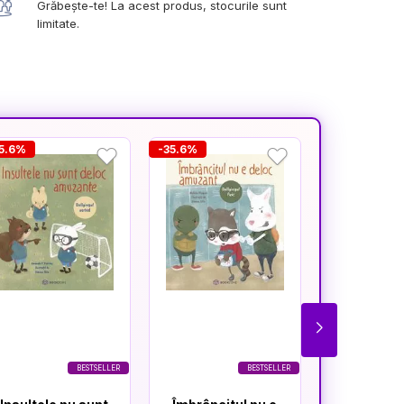
Grăbește-te! La acest produs, stocurile sunt
limitate.
5.6%
-35.6%
-35.6%
BESTSELLER
BESTSELLER