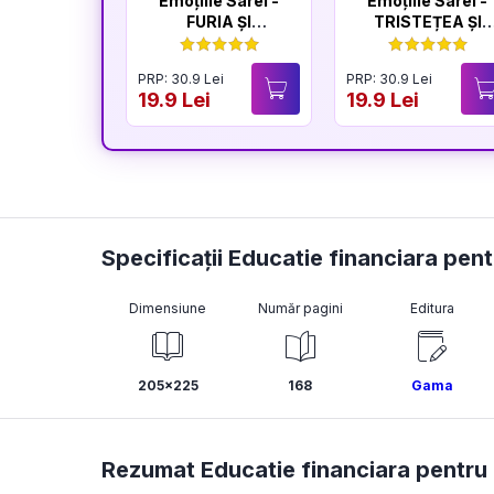
Emoțiile Sarei -
Emoțiile Sarei -
FURIA ȘI
TRISTEȚEA ȘI
LINIȘTEA
BUCURIA
PRP: 30.9 Lei
PRP: 30.9 Lei
19.9 Lei
19.9 Lei
Specificații Educatie financiara pen
Dimensiune
Număr pagini
Editura
205x225
168
Gama
Rezumat Educatie financiara pentru