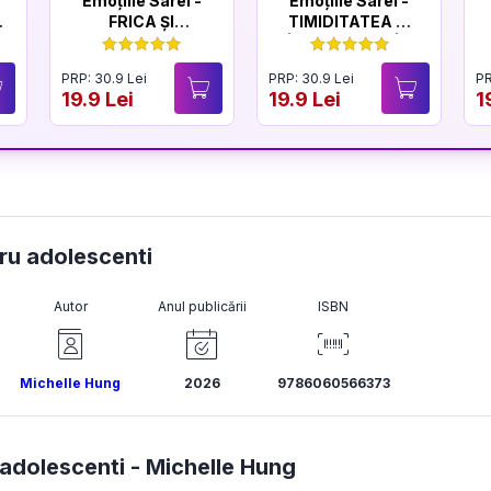
Emoțiile Sarei -
Emoțiile Sarei -
FRICA ȘI
TIMIDITATEA ȘI
CURAJUL
ÎNCREDEREA ÎN
SINE
PRP: 30.9 Lei
PRP: 30.9 Lei
PR
19.9 Lei
19.9 Lei
1
tru adolescenti
Autor
Anul publicării
ISBN
Michelle Hung
2026
9786060566373
 adolescenti -
Michelle Hung