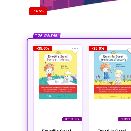
-14.5%
TOP VÂNZĂRI
-35.6%
-35.6%
BESTSELLER
BESTSEL