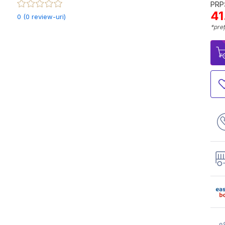
PRP:
41
0 (0 review-uri)
*preț