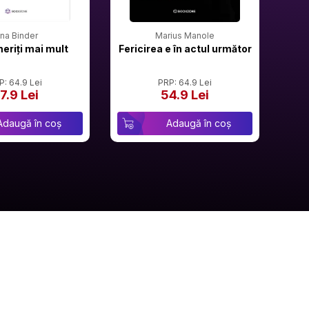
rina Binder
Marius Manole
meriți mai mult
Fericirea e în actul următor
P: 64.9 Lei
PRP: 64.9 Lei
7.9 Lei
54.9 Lei
Adaugă în coș
Adaugă în coș