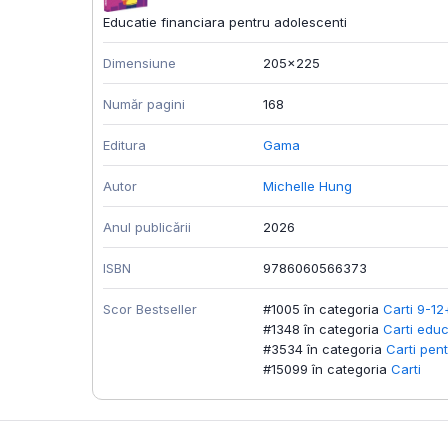
Educatie financiara pentru adolescenti
Dimensiune
205x225
Număr pagini
168
Editura
Gama
Autor
Michelle Hung
Anul publicării
2026
ISBN
9786060566373
Scor Bestseller
#1005 în categoria
Carti 9-12
#1348 în categoria
Carti educ
#3534 în categoria
Carti pent
#15099 în categoria
Carti