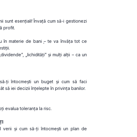
i sunt esențiali! Învață cum să-i gestionezi 
 profit.
 în materie de bani ֪– te va învăța tot ce 
tiții.
idende”, „lichidități” și mulți alții – ca un 
 să‑ți întocmești un buget și cum să faci 
ât să iei decizii înțelepte în privința banilor.
i evalua toleranța la risc.
ȚI
verii și cum să-ți întocmești un plan de 