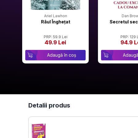
Ariel Lawhon
Dan Bro
Râul Înghețat
Secretul sec
PRP: 59.9 Lei
PRP: 129 
49.9 Lei
94.9 L
Adaugă în coș
Adaugă
Detalii produs