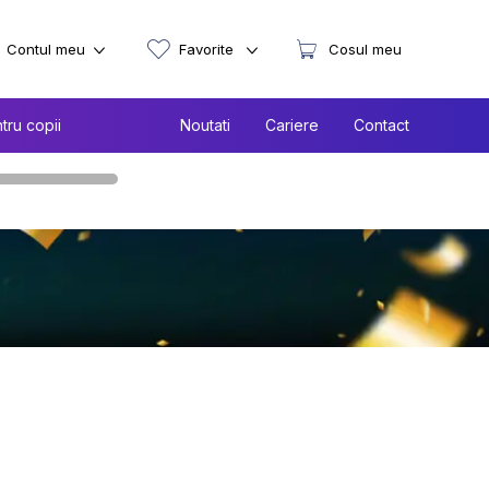
Contul meu
Favorite
Cosul meu
tru copii
Noutati
Cariere
Contact