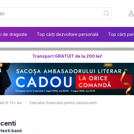
ți de dragoste
Top cărți dezvoltare personală
Top cărți pen
Transport GRATUIT de la 200 lei!
arti 9-12+ ani
Educatie financiara pentru adolescenti
scenti
testi banii