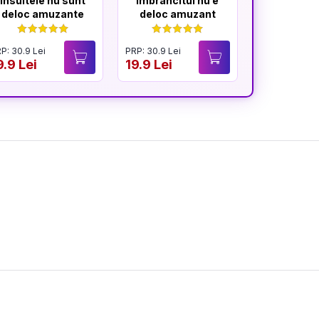
Insultele nu sunt
Îmbrâncitul nu e
Glumele 
deloc amuzante
deloc amuzant
mereu am
P: 30.9 Lei
PRP: 30.9 Lei
PRP: 30.9 Lei
9.9 Lei
19.9 Lei
19.9 Lei