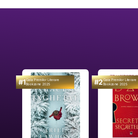
#1
#2
Gala Premilor Literare
Gala Premilor Literare
Bookzone 2025
Bookzone 2025