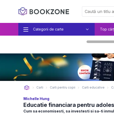
Categorii de carte
Top căr
Carti
Carti pentru copii
Carti educative
C
Michelle Hung
Educatie financiara pentru adole
Cum sa economisesti, sa investesti si sa-ti inmul