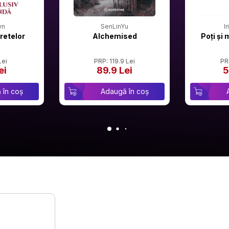
wn
SenLinYu
I
retelor
Alchemised
Poți și 
Lei
PRP: 119.9 Lei
PR
ei
89.9 Lei
5
 în coș
Adaugă în coș