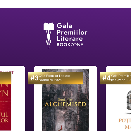
#3
#4
Gala Premilor Literare
Gala Premilor
Bookzone 2025
Bookzone 20