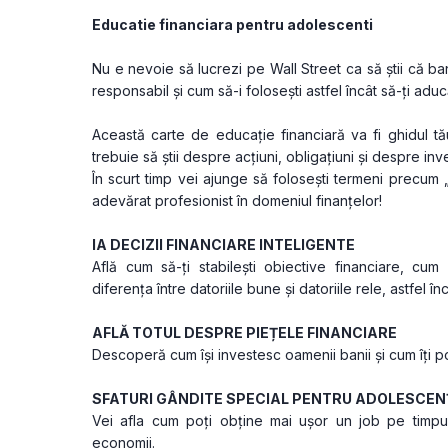
Educatie financiara pentru adolescenti
Nu e nevoie să lucrezi pe Wall Street ca să știi că bani
responsabil și cum să-i folosești astfel încât să-ți aducă
Această carte de educație financiară va fi ghidul tău
trebuie să știi despre acțiuni, obligațiuni și despre inves
În scurt timp vei ajunge să folosești termeni precum „div
adevărat profesionist în domeniul finanțelor!
IA DECIZII FINANCIARE INTELIGENTE
Află cum să-ți stabilești obiective financiare, cum
diferența între datoriile bune și datoriile rele, astfel înc
AFLĂ TOTUL DESPRE PIEȚELE FINANCIARE
Descoperă cum își investesc oamenii banii și cum îți poț
SFATURI GÂNDITE SPECIAL PENTRU ADOLESCEN
Vei afla cum poți obține mai ușor un job pe timpul 
economii.