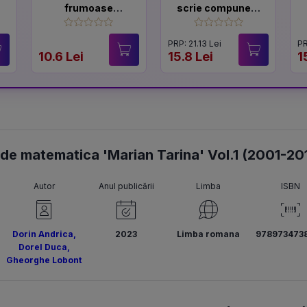
frumoase
scrie compuneri.
povesti de
Exercitii de
a
Andersen
scriere creativa
PRP: 21.13 Lei
PR
10.6 Lei
15.8 Lei
1
 de matematica 'Marian Tarina' Vol.1 (2001-20
Autor
Anul publicării
Limba
ISBN
Dorin Andrica
,
2023
Limba romana
978973473
Dorel Duca
,
Gheorghe Lobont