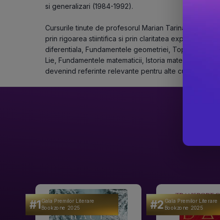
si generalizari (1984-1992).
Cursurile tinute de profesorul Marian Tarina la Univers
prin rigoarea stiintifica si prin claritatea expunerii. A 
diferentiala, Fundamentele geometriei, Topologie, Topo
Lie, Fundamentele matematicii, Istoria matematicii, unel
devenind referinte relevante pentru alte cursuri sau car
#1
#2
Gala Premilor Literare
Gala Premilor Literare
Bookzone 2025
Bookzone 2025