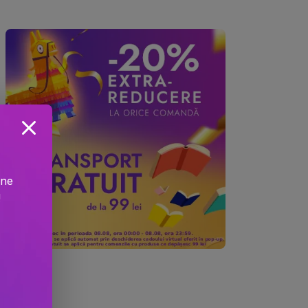
)
ine
!