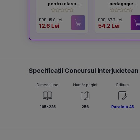
pentru clasa
pedagogie
pregatitoare
generală: Ghid
pentru pregătire
PRP: 15.8 Lei
PRP: 67.7 Lei
examenelor de
12.6 Lei
54.2 Lei
titularizare,
definitivat și
gradul didactic II
Specificații Concursul interjudetean
Dimensiune
Număr pagini
Editura
165x235
256
Paralela 45