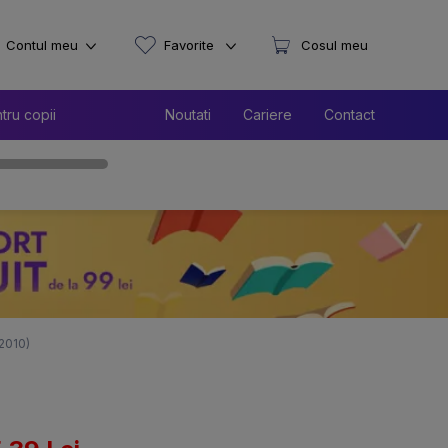
Contul meu
Favorite
Cosul meu
tru copii
Noutati
Cariere
Contact
-2010)