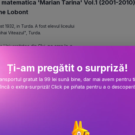
 matematica 'Marian Tarina' Vol.1 (2001-2010
he Lobont
 1932, in Turda. A fost elevul liceului 
hai Viteazul", Turda.
a Universitatea din Cluj, pe care le-a 
 in anul 1954. Dupa absolvire, a fost 
sitatii din Cluj, unde a parcurs toate 
Ți-am pregătit o surpriză!
rentiar (1970), profesor (1990). In anul 
tatea din Bucuresti cu teza "Spatii partial 
ansportul gratuit la 99 lei sună bine, dar mai avem pentru t
b conducerea renumitului academician 
92, lasand un gol pe care timpul nu-l va 
încă o extra-surpriză! Click pe piñata pentru a o descoperi
ost extrem de bogata si cuprinde peste 50 
meniile de cercetare ale distinsului 
 si geometrii neeuclidiene (1954-1957), 
spatii recurente (1965-1970), teoria G-
exiuni invariante (1982-1984), spatii Finsler 