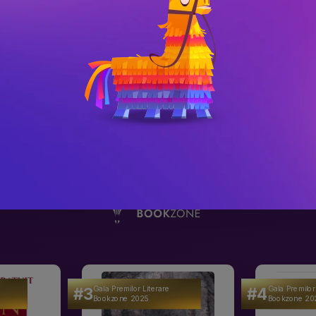
itatea din Cluj s-au remarcat intotdeauna 
tinut cursuri de Geometrie, Geometrie 
logie algebrica, Spatii simetrice, Grupuri 
e dintre acestea fiind publicate si 
ti din tara noastra. - Prof. Dr. Dorin Andrica
#3
#4
Gala Premilor Literare
Gala Premilor
Bookzone 2025
Bookzone 20