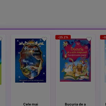
-25.2%
-
Cele mai
Bucuria de a