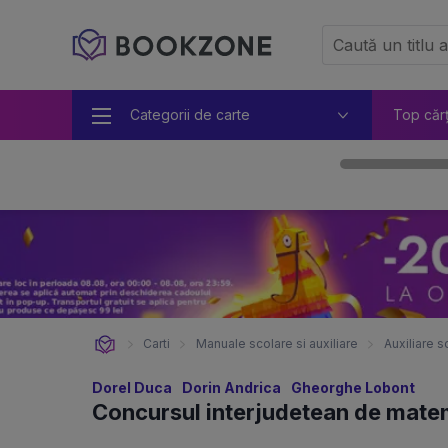
Categorii de carte
Top căr
Carti
Manuale scolare si auxiliare
Auxiliare s
Dorel Duca
Dorin Andrica
Gheorghe Lobont
Concursul interjudetean de matem