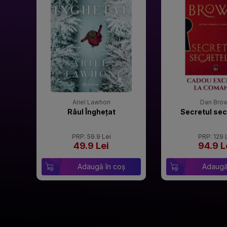
Ariel Lawhon
Dan Bro
Râul Înghețat
Secretul sec
PRP: 59.9 Lei
PRP: 129 
49.9 Lei
94.9 L
Adaugă în coș
Adaugă