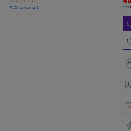
45
*preț
0 (0 review-uri)