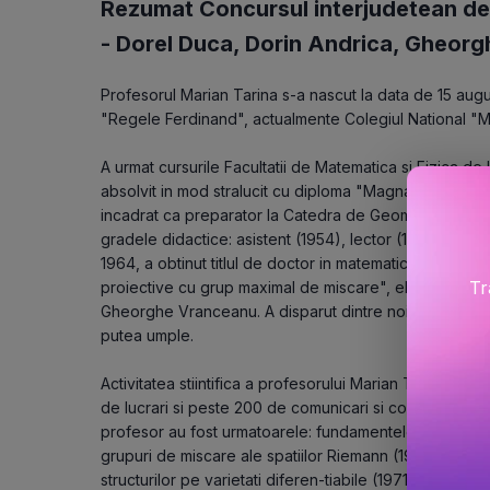
Rezumat Concursul interjudetean de
-
Dorel Duca
,
Dorin Andrica
,
Gheorg
Profesorul Marian Tarina s-a nascut la data de 15 august
"Regele Ferdinand", actualmente Colegiul National "Mi
A urmat cursurile Facultatii de Matematica si Fizica de l
absolvit in mod stralucit cu diploma "Magna cum laude",
incadrat ca preparator la Catedra de Geometrie a Univer
gradele didactice: asistent (1954), lector (1962), confe
1964, a obtinut titlul de doctor in matematici la Universi
Tr
proiective cu grup maximal de miscare", elaborata su
Gheorghe Vranceanu. A disparut dintre noi la 31 mai 19
putea umple.
Activitatea stiintifica a profesorului Marian Tarina a f
de lucrari si peste 200 de comunicari si conferinte. Do
profesor au fost urmatoarele: fundamentele geometriei
grupuri de miscare ale spatiilor Riemann (1957-1967), 
structurilor pe varietati diferen-tiabile (1971-1977), con