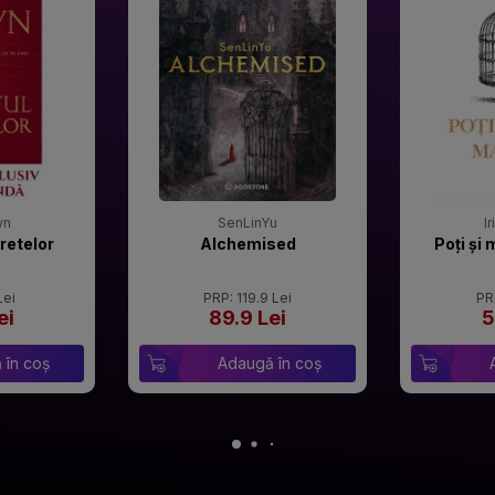
wn
SenLinYu
I
retelor
Alchemised
Poți și 
Lei
PRP: 119.9 Lei
PR
ei
89.9 Lei
5
 în coș
Adaugă în coș