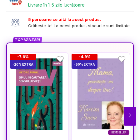
Livrare în 1-5 zile lucrătoare
5 persoane se uită la acest produs.
Grăbește-te! La acest produs, stocurile sunt limitate.
TOP VÂNZĂRI
-7.6%
-4.9%
-20% EXTRA
-50% EXTRA
-5
BESTSELLER