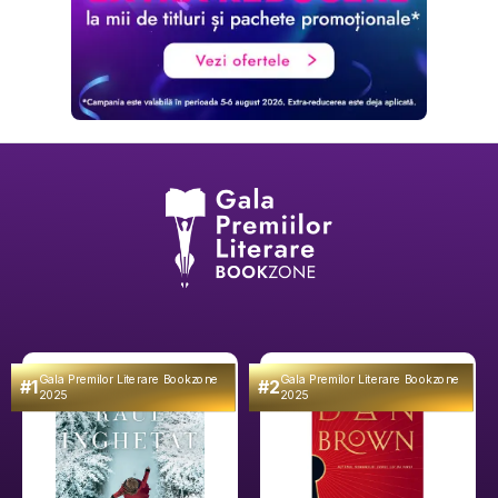
Gala Premilor Literare Bookzone
Gala Premilor Literare Bookzone
#1
#2
2025
2025