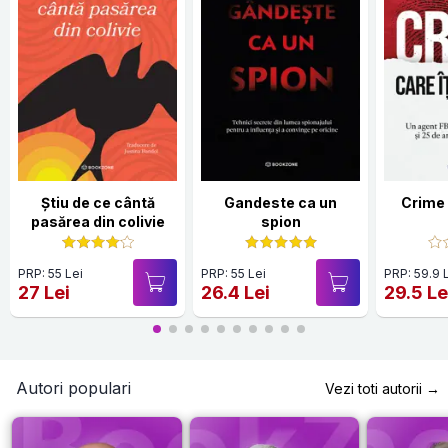
Știu de ce cântă
Gandeste ca un
Crime 
pasărea din colivie
spion
PRP: 55 Lei
PRP: 55 Lei
PRP: 59.9 
27 Lei
26.4 Lei
29.5 Le
Autori populari
Vezi toti autorii →