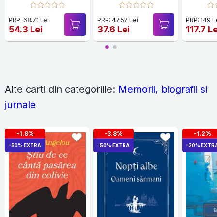
PRP: 68.71 Lei
PRP: 47.57 Lei
PRP: 149 L
54.3 Lei
37.6 Lei
117.7 Le
Alte carti din categoriile:
Memorii, biografii si
jurnale
-1.8%
-3.8%
-1.2%
-50% EXTRA
-50% EXTRA
-20% EXTR