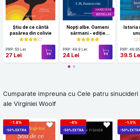
HARDCOVER
BESTSELLER
Știu de ce cântă
Nopți albe. Oameni
Istoria
pasărea din colivie
sărmani - ediție
unu
Hardcover 2025
PRP: 55 Lei
PRP: 49.9 Lei
PRP: 49.95
27 Lei
24 Lei
39.5 Le
Cumparate impreuna cu Cele patru sinucideri
ale Virginiei Woolf
-1.8%
-4%
-1.5%
-50% EXTRA
-50% EXTRA
-50% EXTR