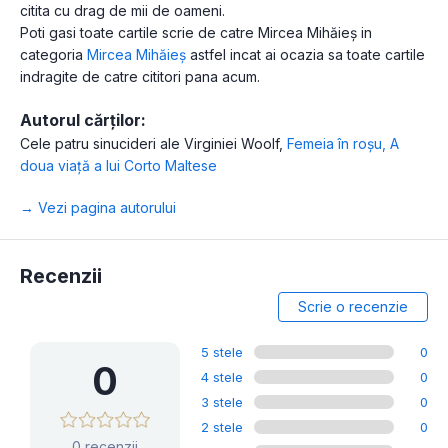
citita cu drag de mii de oameni.
Poti gasi toate cartile scrie de catre Mircea Mihăieș in
categoria
Mircea Mihăieș
astfel incat ai ocazia sa toate cartile
indragite de catre cititori pana acum.
Autorul cărților:
Cele patru sinucideri ale Virginiei Woolf
,
Femeia în roșu
,
A
doua viaţă a lui Corto Maltese
→ Vezi pagina autorului
Recenzii
Scrie o recenzie
5 stele
0
0
4 stele
0
3 stele
0
2 stele
0
0 recenzii