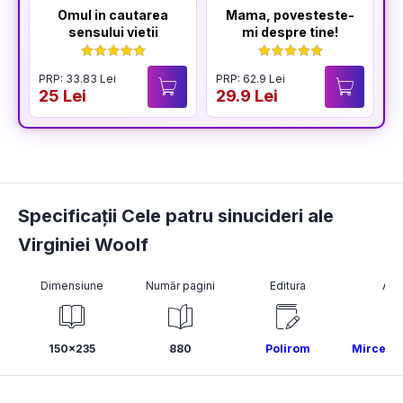
Omul in cautarea
Mama, povesteste-
sensului vietii
mi despre tine!
PRP: 33.83 Lei
PRP: 62.9 Lei
P
25 Lei
29.9 Lei
2
Specificații Cele patru sinucideri ale
Virginiei Woolf
Dimensiune
Număr pagini
Editura
Aut
150x235
880
Polirom
Mircea M