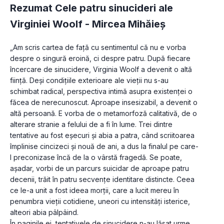
Rezumat Cele patru sinucideri ale
Virginiei Woolf -
Mircea Mihăieș
„Am scris cartea de față cu sentimentul că nu e vorba 
despre o singură eroină, ci despre patru. După fiecare 
încercare de sinucidere, Virginia Woolf a devenit o altă 
ființă. Deși condițiile exterioare ale vieții nu s-au 
schimbat radical, perspectiva intimă asupra existenței o 
făcea de nerecunoscut. Aproape insesizabil, a devenit o 
altă persoană. E vorba de o metamorfoză calitativă, de o 
alterare stranie a felului de a fi în lume. Trei dintre 
tentative au fost eșecuri și abia a patra, când scriitoarea 
împlinise cincizeci și nouă de ani, a dus la finalul pe care-
l preconizase încă de la o vârstă fragedă. Se poate, 
așadar, vorbi de un parcurs suicidar de aproape patru 
decenii, trăit în patru secvențe identitare distincte. Ceea 
ce le-a unit a fost ideea morții, care a lucit mereu în 
penumbra vieții cotidiene, uneori cu intensități isterice, 
alteori abia pâlpâind.
În paginile ei, tentativele de sinucidere n-au lăsat urme 