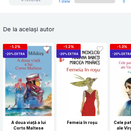
1 stele
0
De la același autor
-1.2%
-1.2%
-1.3%
-20% EXTRA
-20% EXTRA
-20% EXTR
A doua viaţă a lui
Femeia în roșu
Cele pat
Corto Maltese
ale Vir