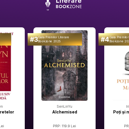
#3
#4
Gala Premilor Literare
Gala Premilor
Bookzone 2025
Bookzone 20
wn
SenLinYu
I
retelor
Alchemised
Poți și 
Lei
PRP: 119.9 Lei
PR