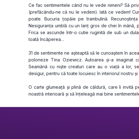
Ce fac sentimentele când nu le vede nimeni? Să priv
(prefăcându-ne că nu le vedem). Iată ce vedem! Curi
poate. Bucuria țopăie pe trambulină. Recunoștința 
Nesiguranța umblă cu un lanț gros de chei în mână, pe
Frica se ascunde într-o cutie ruginită de sub un dula
toată încăperea…
31 de sentimente ne așteaptă să le cunoaștem în aceast
poloneze Tina Oziewicz. Autoarea și-a imaginat c
Seamănă cu niște creaturi care au o viață a lor, se
desigur, pentru că toate locuiesc în interiorul nostru 
O carte glumeață și plină de căldură, care îi invită pe
noastră interioară și să înțeleagă mai bine sentimentel