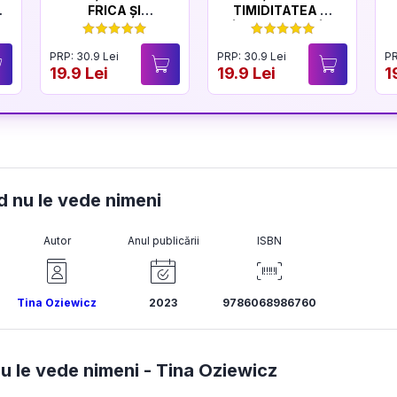
FRICA ȘI
TIMIDITATEA ȘI
CURAJUL
ÎNCREDEREA ÎN
SINE
PRP: 30.9 Lei
PRP: 30.9 Lei
PR
19.9 Lei
19.9 Lei
1
d nu le vede nimeni
Autor
Anul publicării
ISBN
Tina Oziewicz
2023
9786068986760
u le vede nimeni -
Tina Oziewicz