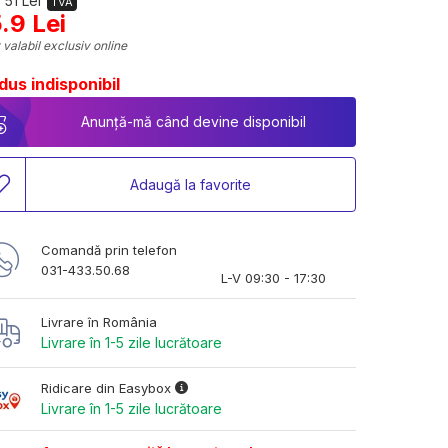
 51 Lei
TVA
.9 Lei
 valabil exclusiv online
dus indisponibil
Anunță-mă când devine disponibil
Adaugă la favorite
Comandă prin telefon
031-433.50.68
L-V 09:30 - 17:30
Livrare în România
Livrare în 1-5 zile lucrătoare
Ridicare din Easybox
Livrare în 1-5 zile lucrătoare