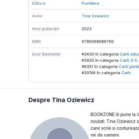
Editura
Frontiera
Autor
Tina Oziewicz
Anul publicării
2023
ISBN
9786068986760
Scor Bestseller
#3430 în categoria
Carti edu
#3920 în categoria
Carti 3-5 
#9351 în categoria
Carti pent
#30196 în categoria
Carti
Despre Tina Oziewicz
BOOKZONE iti pune la dis
noutati. Tina Oziewicz s
care scrie si contureaz
mii de oameni.