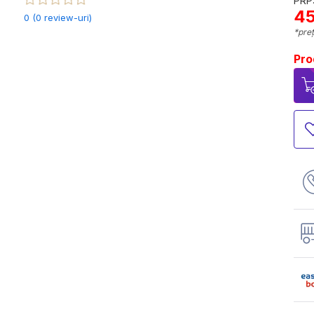
PRP:
45
0 (0 review-uri)
*preț
Pro