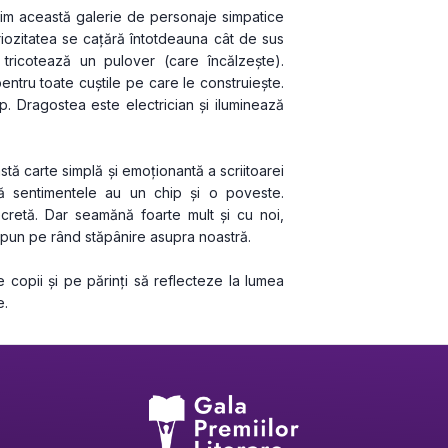
im această galerie de personaje simpatice 
ozitatea se cațără întotdeauna cât de sus 
tricotează un pulover (care încălzește). 
ntru toate cuștile pe care le construiește. 
p. Dragostea este electrician și iluminează 
ă carte simplă și emoționantă a scriitoarei 
ă sentimentele au un chip și o poveste. 
cretă. Dar seamănă foarte mult și cu noi, 
și pun pe rând stăpânire asupra noastră.
 copii și pe părinți să reflecteze la lumea 
e.