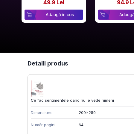
49.9 Lei
94.9 L
Adaugă în coș
Adaugă
Detalii produs
Ce fac sentimentele cand nu le vede nimeni
Dimensiune
200x250
Număr pagini
64