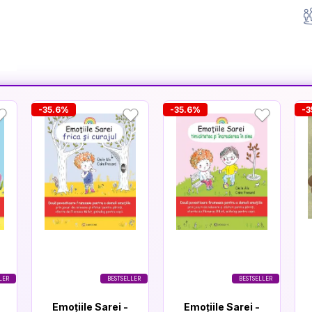
-35.6%
-35.6%
-3
LER
BESTSELLER
BESTSELLER
Emoțiile Sarei -
Emoțiile Sarei -