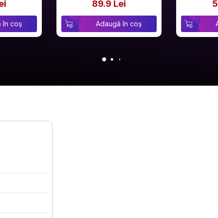
ei
89.9 Lei
5
 în coș
Adaugă în coș