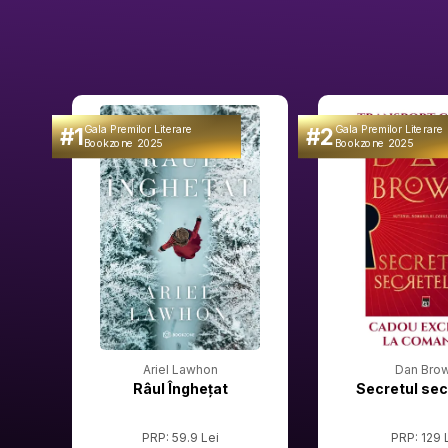
#1
#2
Gala Premilor Literare
Gala Premilor Literare
Bookzone 2025
Bookzone 2025
Ariel Lawhon
Dan Bro
Râul Înghețat
Secretul sec
PRP: 59.9 Lei
PRP: 129 