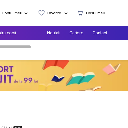
Contul meu
Favorite
Cosul meu
tru copii
Noutati
Cariere
Contact