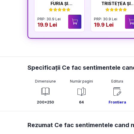
FURIA ȘI
TRISTEȚEA ȘI
LINIȘTEA
BUCURIA
PRP: 30.9 Lei
PRP: 30.9 Lei
19.9 Lei
19.9 Lei
Specificații Ce fac sentimentele can
Dimensiune
Număr pagini
Editura
200x250
64
Frontiera
Rezumat Ce fac sentimentele cand n