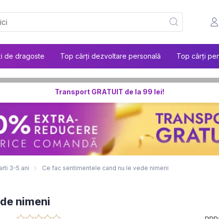
ți de dragoste
Top cărți dezvoltare personală
Top cărți pen
Transport GRATUIT de la 99 lei!
rti 3-5 ani
Ce fac sentimentele cand nu le vede nimeni
ede nimeni