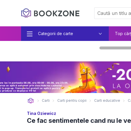
Categorii de carte
Top căr
Carti
Carti pentru copii
Carti educative
Ca
Tina Oziewicz
Ce fac sentimentele cand nu le v