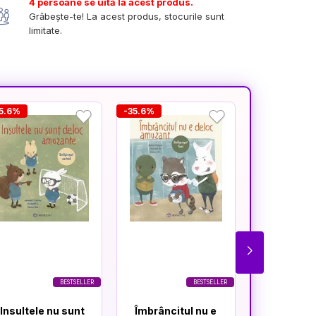
4 persoane se uită la acest produs.
Grăbește-te! La acest produs, stocurile sunt
limitate.
5.6%
-35.6%
-35.6%
BESTSELLER
BESTSELLER
Insultele nu sunt
Îmbrâncitul nu e
Glumele 