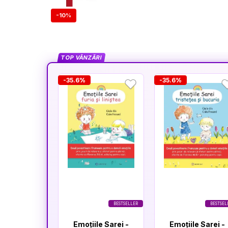
-10%
TOP VÂNZĂRI
-35.6%
-35.6%
BESTSELLER
BESTSEL
Emoțiile Sarei -
Emoțiile Sarei -