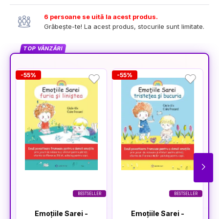
6 persoane se uită la acest produs.
Grăbește-te! La acest produs, stocurile sunt limitate.
TOP VÂNZĂRI
-55%
-55%
-
BESTSELLER
BESTSELLER
Emoțiile Sarei -
Emoțiile Sarei -