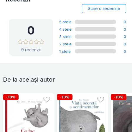
Scrie o recenzie
5 stele
0
0
4 stele
0
3 stele
0
2 stele
0
0 recenzii
1 stele
0
De la același autor
-10%
-10%
-10%