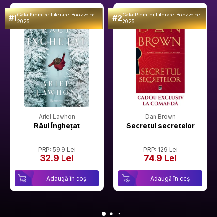
Gala Premilor Literare Bookzone
Gala Premilor Literare Bookzone
#1
#2
2025
2025
Ariel Lawhon
Dan Brown
Râul Înghețat
Secretul secretelor
PRP: 59.9 Lei
PRP: 129 Lei
32.9 Lei
74.9 Lei
Adaugă în coș
Adaugă în coș