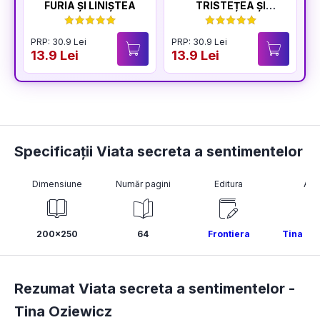
FURIA ȘI LINIȘTEA
TRISTEȚEA ȘI
BUCURIA
PRP: 30.9 Lei
PRP: 30.9 Lei
P
13.9 Lei
13.9 Lei
1
Specificații Viata secreta a sentimentelor
Dimensiune
Număr pagini
Editura
Aut
200x250
64
Frontiera
Tina Oz
Rezumat Viata secreta a sentimentelor -
Tina Oziewicz