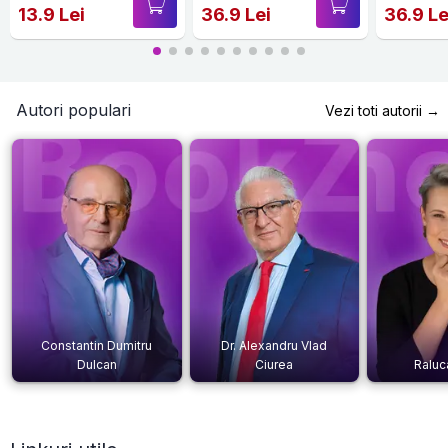
13.9 Lei
36.9 Lei
36.9 Le
Autori populari
Vezi toti autorii →
Constantin Dumitru
Dr. Alexandru Vlad
Dulcan
Ciurea
Raluc