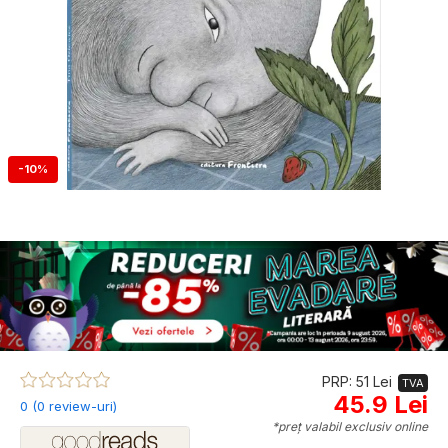
-10%
PRP: 51 Lei
TVA
45.9 Lei
0 (0 review-uri)
*preț valabil exclusiv online