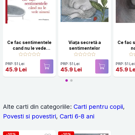
Ce fac sentimentele
Viața secretă a
Ce fac 
cand nu le vede
sentimentelor
n
nimeni
PRP: 51 Lei
PRP: 51 Lei
PRP: 51 Lei
45.9 Lei
45.9 Lei
45.9 Le
Alte carti din categoriile:
Carti pentru copii
,
Povesti si povestiri
,
Carti 6-8 ani
-10%
-10%