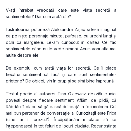
V-ați întrebat vreodată care este viața secretă a 
sentimentelor? Dar cum arată ele?
Ilustratoarea poloneză Aleksandra Zajac și le-a imaginat 
ca pe niște personaje micuțe, pufoase, cu urechi lungi și 
ochi ca mărgelele. Le-am cunoscut în cartea Ce fac 
sentimentele când nu le vede nimeni. Acum vom afla mai 
multe despre ele!
De exemplu, cum arată viața lor secretă. Ce îi place 
fiecărui sentiment să facă și care sunt sentimentele-
prietene? De obicei, vin în grup și se simt bine împreună.
Textul poetic al autoarei Tina Oziewicz dezvăluie mici 
povești despre fiecare sentiment. Aflăm, de pildă, că 
Răbdării îi place să gătească dulceață la foc molcom. Cel 
mai bun partener de conversație al Curiozității este Frica 
(cine ar fi crezut?). Încăpățânării îi place să se 
înțepenească în tot feluri de locuri ciudate. Recunoștința 