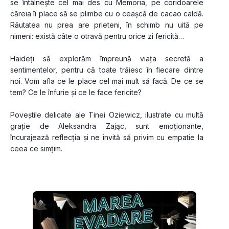
se întâlnește cel mai des cu Memoria, pe coridoarele 
căreia îi place să se plimbe cu o ceașcă de cacao caldă. 
Răutatea nu prea are prieteni, în schimb nu uită pe 
nimeni: există câte o otravă pentru orice zi fericită…
Haideți să explorăm împreună viața secretă a 
sentimentelor, pentru că toate trăiesc în fiecare dintre 
noi. Vom afla ce le place cel mai mult să facă. De ce se 
tem? Ce le înfurie și ce le face fericite?
Poveștile delicate ale Tinei Oziewicz, ilustrate cu multă 
grație de Aleksandra Zając, sunt emoționante, 
încurajează reflecția și ne invită să privim cu empatie la 
ceea ce simțim.