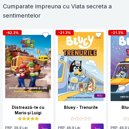
Cumparate impreuna cu Viata secreta a
sentimentelor
-62.3%
-21.3%
-21.3%
NOU
Distrează-te cu
Bluey - Trenurile
Blu
Mario și Luigi
PRP: 36.9 Lei
PRP: 46.9 Lei
PRP: 46.9 