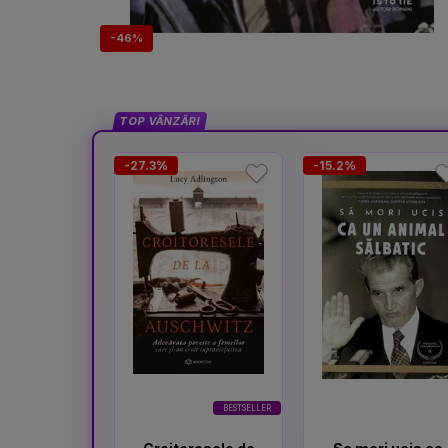
-46%
TOP VÂNZĂRI
-27.3%
-15.2%
BESTSELLER