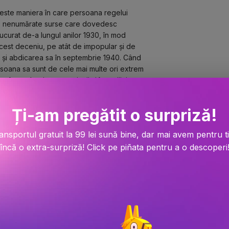
este maniera în care persoana regelui 
stă nenumărate surse care dovedesc 
curat de-a lungul anilor 1930, în mod 
cest deceniu, pe atât de impopular și de 
și abdicarea sa în septembrie 1940. Când 
ersoana sa sunt de cele mai multe ori extrem 
e în modernizarea națiunii și în sprijinirea 
ieții sale personale și pentru incapacitatea 
ria este totdeauna selectivă, mai ales când 
Ți-am pregătit o surpriză!
e. Potrivit celor mai mulți autori, Carol ar 
n reacționar și un mason. O asemenea 
ansportul gratuit la 99 lei sună bine, dar mai avem pentru t
d drept țel reabilitatea imaginii sale și a 
încă o extra-surpriză! Click pe piñata pentru a o descoperi
unui studiu centrat asupra puternicului 
eologia și practica politică edificate în 