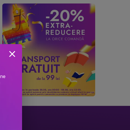
ine
!