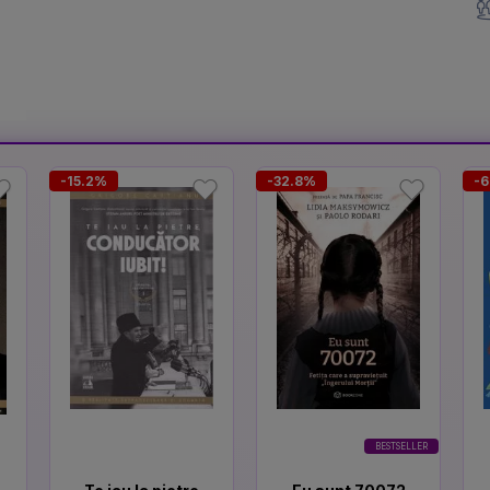
-15.2%
-32.8%
-6
BESTSELLER