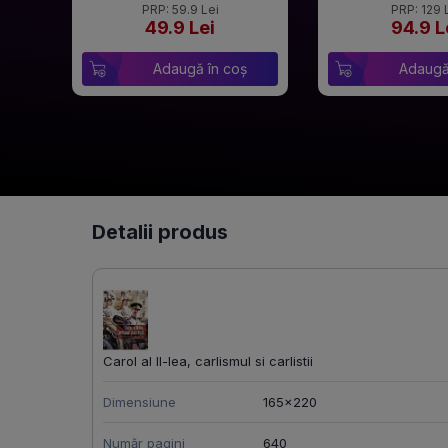
PRP: 59.9 Lei
PRP: 129 
49.9 Lei
94.9 L
Adaugă în coș
Adaugă
Detalii produs
Carol al II-lea, carlismul si carlistii
Dimensiune
165x220
Număr pagini
640