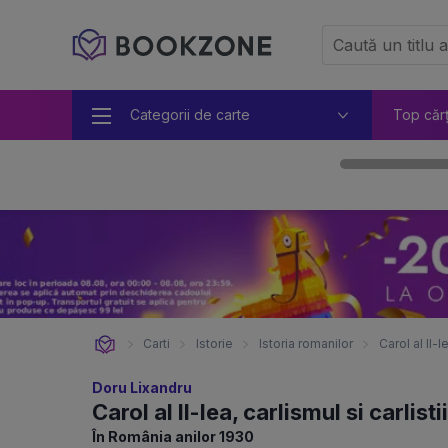
Categorii de carte
Top căr
Carti
Istorie
Istoria romanilor
Carol al II-le
Doru Lixandru
Carol al II-lea, carlismul si carlistii
În România anilor 1930