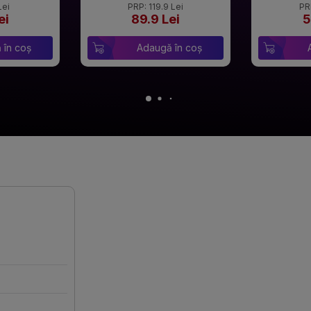
Lei
PRP: 119.9 Lei
PR
ei
89.9 Lei
5
 în coș
Adaugă în coș