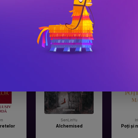
#3
#4
Gala Premilor Literare
Gala Premilor
Bookzone 2025
Bookzone 20
wn
SenLinYu
I
retelor
Alchemised
Poți și 