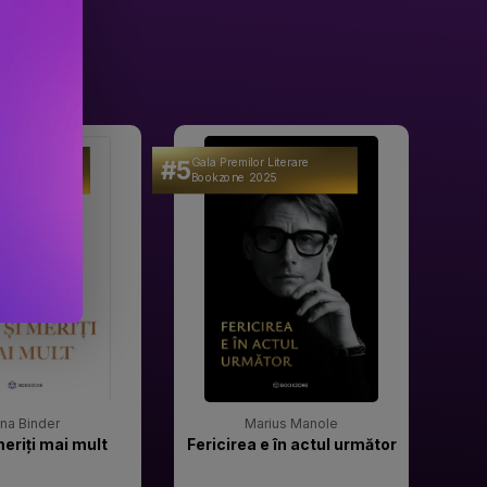
#5
#6
 Literare
Gala Premilor Literare
Gala 
25
Bookzone 2025
Book
rina Binder
Marius Manole
meriți mai mult
Fericirea e în actul următor