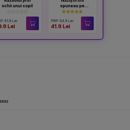
Războiul prin
Naziștii îmi
Naziști
ochii unui copil
spuneau pe
spunea
nume
nume
Croitore
P: 51.9 Lei
PRP: 54.9 Lei
PRP: 109.8 Lei
la Ausc
9.9 Lei
41.9 Lei
44.9 Lei
3692