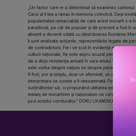
„Un factor care m-a determinat să examinez carlismul 
Carol al II lea a rămas în memoria colectivă. Deși exi
popularitatea remarcabilă de care acest monarh s-a bu
paradoxal, pe cât de popular și de prezent a fost în a
absent a devenit odată cu destrămarea României Mari 
îi sunt analizate acțiunile, reprezentările legate de p
de contradictorii. Fie i se scot în evidență meritele avut
culturii naționale, fie este aspru acuzat pentru tarele v
de a dirija rezistența armată în vara anului 1940. Memo
este vorba despre națiuni ori despre personalități politic
fi fost, pur și simplu, doar un afemeiat, un dictator, u
Tr
interpretare se cuvine a fi reexaminată. Firește, nu avân
susținătorilor săi, ci propunând utilitatea explicativă a 
melanj de monarhism și naționalism ce caracterizează id
jurul acestui conducător.” DORU LIXANDRU