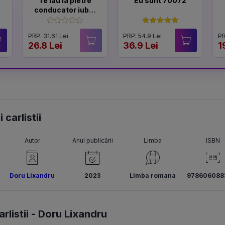
Te iau la pietre
Eu sunt 70072
conducator iubit.
Seria Sfarsitul
Ceausestilor
PRP: 31.61 Lei
PRP: 54.9 Lei
PR
Vol.1
26.8 Lei
36.9 Lei
1
 carlistii
Autor
Anul publicării
Limba
ISBN
Doru Lixandru
2023
Limba romana
978606088
rlistii -
Doru Lixandru