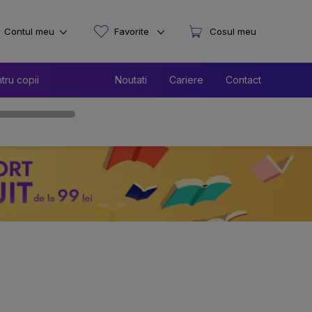
Contul meu
Favorite
Cosul meu
tru copii
Noutati
Cariere
Contact