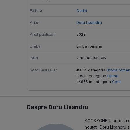
Editura
Corint
Autor
Doru Lixandru
Anul publicării
2023
Limba
Limba romana
ISBN
9786060883692
Scor Bestseller
#18 în categoria
Istoria roman
#99 în categoria
Istorie
#4866 în categoria
Carti
Despre Doru Lixandru
BOOKZONE iti pune la dis
noutati. Doru Lixandru s