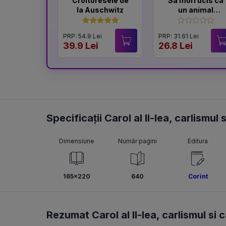
Croitoresele de
Sa mori ucis ca
la Auschwitz
un animal
salbatic. Seria
Sfarsitul
PRP: 54.9 Lei
PRP: 31.61 Lei
Ceausestilor
39.9 Lei
26.8 Lei
Vol.2
Specificații Carol al II-lea, carlismul si
Dimensiune
Număr pagini
Editura
165x220
640
Corint
Rezumat Carol al II-lea, carlismul si ca