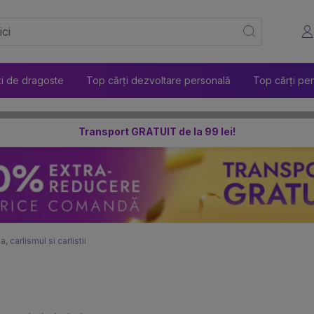
ți de dragoste
Top cărți dezvoltare personală
Top cărți pen
Transport GRATUIT de la 99 lei!
a, carlismul si carlistii