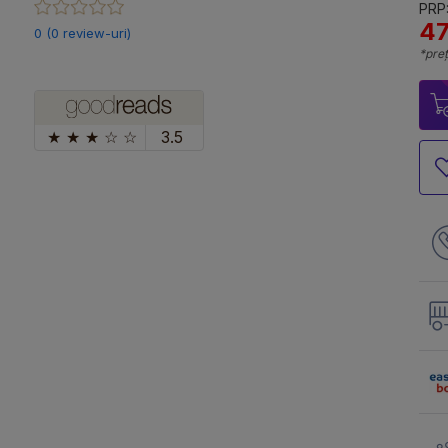
PRP:
47
0 (0 review-uri)
*preț
★
★
★
☆
☆
3.5