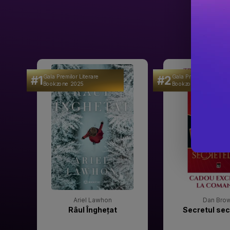
#1
#2
Gala Premilor Literare
Gala Premilor Literare
Bookzone 2025
Bookzone 2025
Ariel Lawhon
Dan Bro
Râul Înghețat
Secretul sec