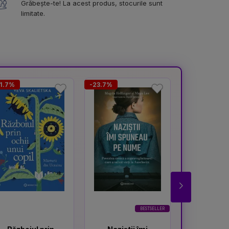
Grăbește-te! La acest produs, stocurile sunt
limitate.
1.7%
-23.7%
-59.1%
BESTSELLER