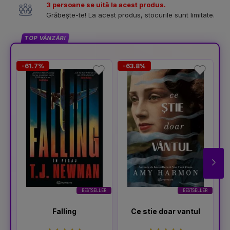
3 persoane se uită la acest produs.
Grăbește-te! La acest produs, stocurile sunt limitate.
TOP VÂNZĂRI
-61.7%
-63.8%
-
BESTSELLER
BESTSELLER
Falling
Ce stie doar vantul