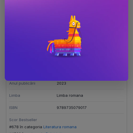
Bilete de sinucigas
Dimensiune
200x200
Număr pagini
110
Editura
Humanitas
Autor
T.O. Bobe
Anul publicării
2023
Limba
Limba romana
ISBN
9789735079017
Scor Bestseller
#678 în categoria
Literatura romana