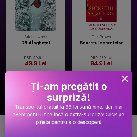
Ariel Lawhon
Dan Brown
Râul Înghețat
Secretul secretelor
PRP: 59.9 Lei
PRP: 129 Lei
49.9 Lei
94.9 Lei
Adaugă în coș
Adaugă în coș
Ți-am pregătit o
surpriză!
Transportul gratuit la 99 lei sună bine, dar mai
avem pentru tine încă o extra-surpriză! Click pe
piñata pentru a o descoperi!
Detalii produs