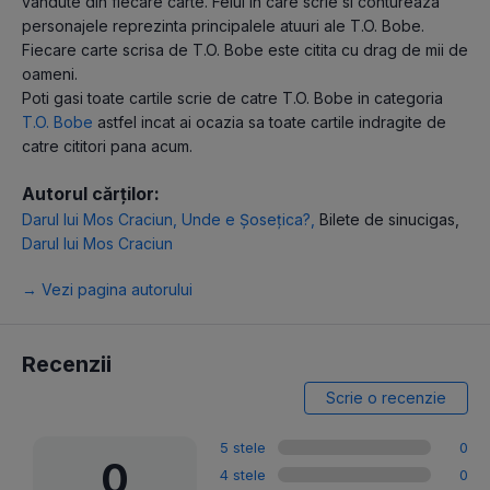
vandute din fiecare carte. Felul in care scrie si contureaza
personajele reprezinta principalele atuuri ale T.O. Bobe.
Fiecare carte scrisa de T.O. Bobe este citita cu drag de mii de
oameni.
Poti gasi toate cartile scrie de catre T.O. Bobe in categoria
T.O. Bobe
astfel incat ai ocazia sa toate cartile indragite de
catre cititori pana acum.
Autorul cărților:
Darul lui Mos Craciun
,
Unde e Șosețica?
,
Bilete de sinucigas
,
Darul lui Mos Craciun
→ Vezi pagina autorului
Recenzii
Scrie o recenzie
5 stele
0
0
4 stele
0