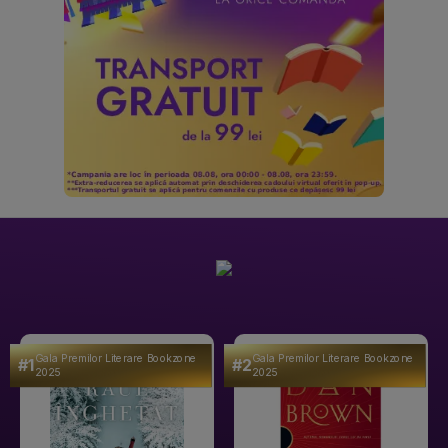
Gala Premilor Literare Bookzone
Gala Premilor Literare Bookzone
#1
#2
2025
2025