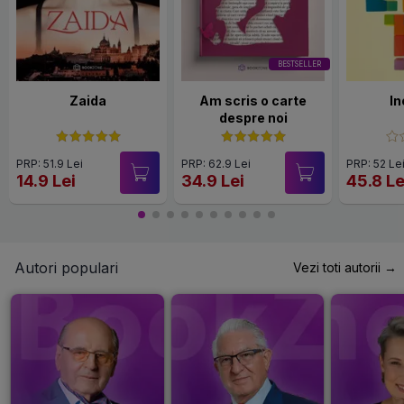
BESTSELLER
Zaida
Am scris o carte
In
despre noi
PRP: 51.9 Lei
PRP: 62.9 Lei
PRP: 52 Le
14.9 Lei
34.9 Lei
45.8 Le
Autori populari
Vezi toti autorii →