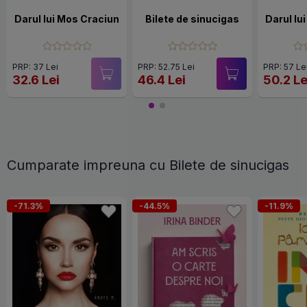
Darul lui Mos Craciun
Bilete de sinucigas
Darul lu
PRP: 37 Lei
PRP: 52.75 Lei
PRP: 57 Le
32.6 Lei
46.4 Lei
50.2 Le
Cumparate impreuna cu Bilete de sinucigas
-71.3%
-44.5%
-11.9%