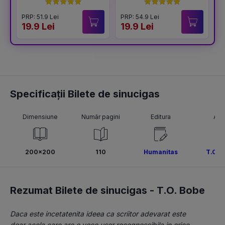
PRP: 51.9 Lei
PRP: 54.9 Lei
19.9 Lei
19.9 Lei
Specificații Bilete de sinucigas
Dimensiune
Număr pagini
Editura
Aut
200x200
110
Humanitas
T.O. 
Rezumat Bilete de sinucigas -
T.O. Bobe
Daca este incetatenita ideea ca scriitor adevarat este 
doar acela care are o voce usor recognoscibila in orice 