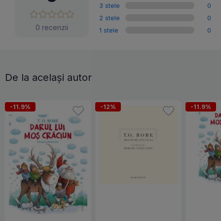
3 stele
0
2 stele
0
0 recenzii
1 stele
0
De la același autor
-11.9%
-12%
-11.9%