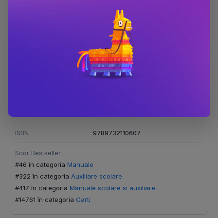
Detalii produs
Bari, cainele-lup
Editura
Aramis
Autor
James Oliver Curwood
ISBN
9789732110607
Scor Bestseller
#46 în categoria
Manuale
#322 în categoria
Auxiliare scolare
#417 în categoria
Manuale scolare si auxiliare
#14761 în categoria
Carti