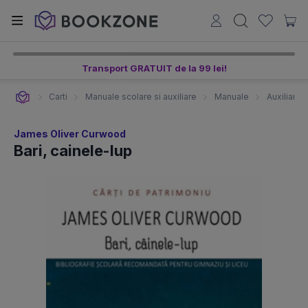
Transport GRATUIT de la 99 lei!
Carti
Manuale scolare si auxiliare
Manuale
Auxiliare 
James Oliver Curwood
Bari, cainele-lup