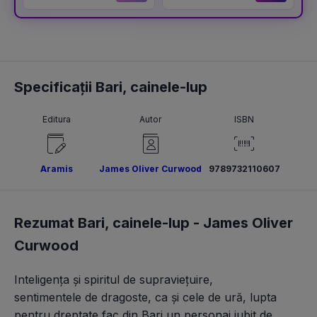
definitivat și gradul
didactic II
Specificații Bari, cainele-lup
Editura
Autor
ISBN
Aramis
James Oliver Curwood
9789732110607
Rezumat Bari, cainele-lup -
James Oliver
Curwood
Inteligența și spiritul de supraviețuire, 
sentimentele de dragoste, ca și cele de ură, lupta
pentru dreptate fac din Bari un personaj iubit de 