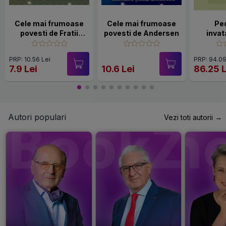
Cele mai frumoase
Cele mai frumoase
Pe
povesti de Fratii
povesti de Andersen
inva
Grimm
primar 
PRP: 10.56 Lei
PRP: 94.09
7.9 Lei
10.6 Lei
86.25 L
Autori populari
Vezi toti autorii →