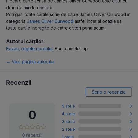
Fiecare carte scrisa de James Oliver Curwood este citita cu
drag de mii de oameni.
Poti gasi toate cartile scrie de catre James Oliver Curwood in
categoria
James Oliver Curwood
astfel incat ai ocazia sa
toate cartile indragite de catre cititori pana acum.
Autorul cărților:
Kazan, regele nordului
,
Bari, cainele-lup
→ Vezi pagina autorului
Recenzii
Scrie o recenzie
5 stele
0
0
4 stele
0
3 stele
0
2 stele
0
0 recenzii
1 stele
0