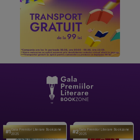
Gala Premilor Literare Bookzone
Gala Premilor Literare Bookzone
#1
#2
2025
2025