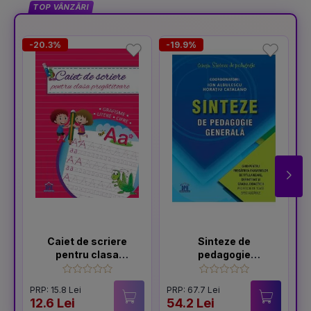
TOP VÂNZĂRI
-20.3%
-19.9%
Caiet de scriere
Sinteze de
pentru clasa
pedagogie
pregatitoare
generală: Ghid
pentru pregătirea
PRP: 15.8 Lei
PRP: 67.7 Lei
examenelor de
12.6 Lei
54.2 Lei
1
titularizare,