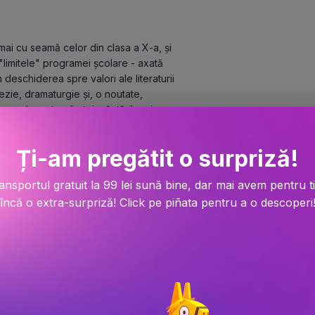
mai cu seamă celor din clasa a X-a, și 
limitele" programei școlare - axată 
deschiderea spre valori ale literaturii 
zie, dramaturgie și, o noutate, 
re adecvate vârstei, căutărilor și 
ul canonicilor, vor parcurge și alte texte 
vorbesc" generației actuale.
Ți-am pregătit o surpriză!
ansportul gratuit la 99 lei sună bine, dar mai avem pentru t
încă o extra-surpriză! Click pe piñata pentru a o descoperi