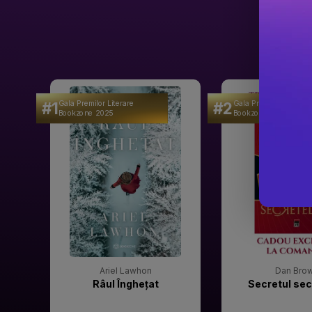
#1
#2
Gala Premilor Literare
Gala Premilor Literare
Bookzone 2025
Bookzone 2025
Ariel Lawhon
Dan Bro
Râul Înghețat
Secretul sec