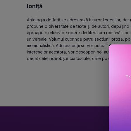
Ioniță
Antologia de față se adresează tuturor liceenilor, dar 
propune o diversitate de texte și de autori, depășind "
aproape exclusiv pe opere din literatura română - prin 
universale. Volumul cuprinde patru secțiuni: proză, poe
memorialistică. Adolescenții se vor putea întâlni cu ope
intereselor acestora, vor descoperi noi autori și, în caz
decât cele îndeobște cunoscute, care poate nu mai "
Tr