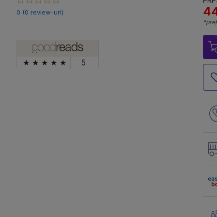
PRP:
44
0 (0 review-uri)
*preț
★
★
★
★
★
5