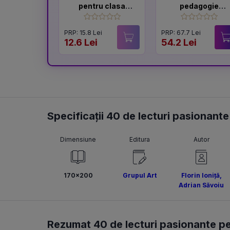
pentru clasa
pedagogie
pregatitoare
generală: Ghid
pentru pregătire
PRP: 15.8 Lei
PRP: 67.7 Lei
examenelor de
12.6 Lei
54.2 Lei
titularizare,
definitivat și
gradul didactic II
Specificații 40 de lecturi pasionante
Dimensiune
Editura
Autor
170x200
Grupul Art
Florin Ioniță
,
Adrian Săvoiu
Rezumat 40 de lecturi pasionante pen