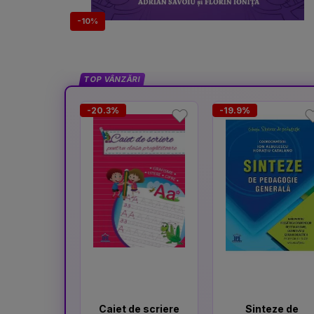
-10%
TOP VÂNZĂRI
-20.3%
-19.9%
Caiet de scriere
Sinteze de