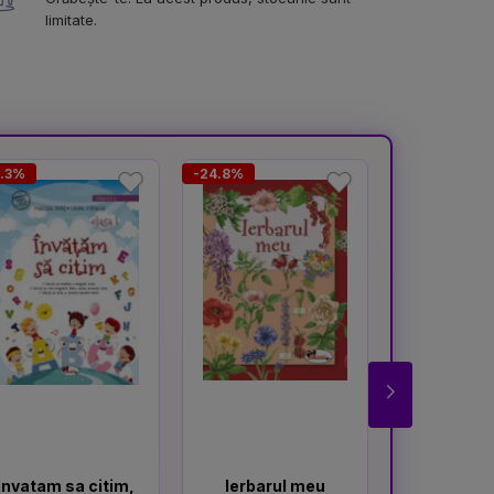
limitate.
0.3%
-24.8%
-14.2%
Invatam sa citim,
Ierbarul meu
Lect