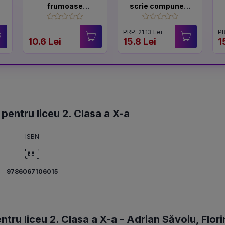
frumoase
scrie compuneri.
povesti de
Exercitii de
a
Andersen
scriere creativa
PRP: 21.13 Lei
PR
10.6 Lei
15.8 Lei
1
 pentru liceu 2. Clasa a X-a
ISBN
9786067106015
tru liceu 2. Clasa a X-a -
Adrian Săvoiu
,
Flori