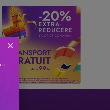
ine
!