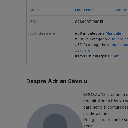
Autor
Florin Ioniță
,
Adrian
ISBN
9786067106015
Scor Bestseller
#58 în categoria
Manuale
#395 în categoria
Auxiliare s
#511 în categoria
Manuale sco
auxiliare
#17912 în categoria
Carti
Despre Adrian Săvoiu
BOOKZONE iti pune la dis
noutati. Adrian Săvoiu s
care scrie si contureaza
mii de oameni.
Poti gasi toate cartile 
acum.