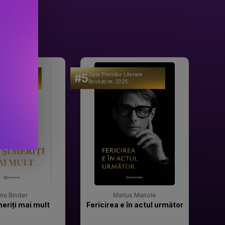
#5
#6
 Literare
Gala Premilor Literare
Gala 
25
Bookzone 2025
Book
rina Binder
Marius Manole
meriți mai mult
Fericirea e în actul următor