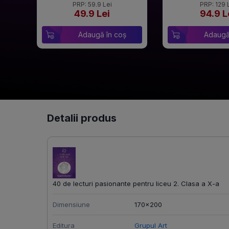
PRP: 59.9 Lei
PRP: 129 
49.9 Lei
94.9 L
Adaugă în coș
Adaugă
Detalii produs
40 de lecturi pasionante pentru liceu 2. Clasa a X-a
Dimensiune
170x200
Editura
Grupul Art