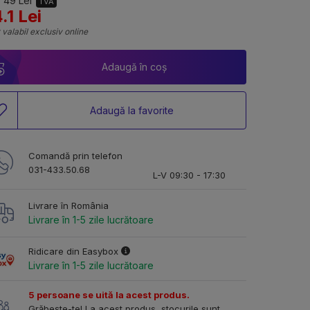
 49 Lei
TVA
.1 Lei
 valabil exclusiv online
Adaugă în coș
Adaugă la favorite
Comandă prin telefon
031-433.50.68
L-V 09:30 - 17:30
Livrare în România
Livrare în 1-5 zile lucrătoare
Ridicare din Easybox
Livrare în 1-5 zile lucrătoare
5 persoane se uită la acest produs.
Grăbește-te! La acest produs, stocurile sunt