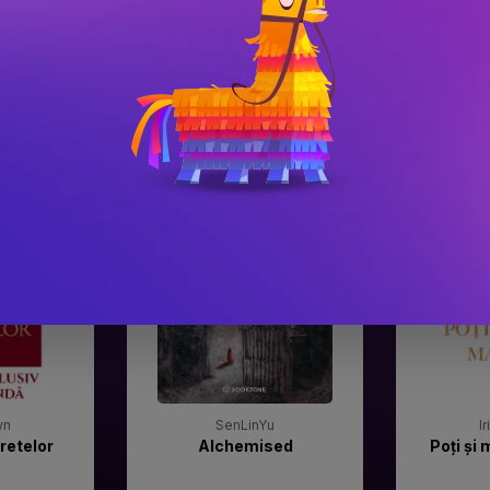
#3
#4
Gala Premilor Literare
Gala Premilor
Bookzone 2025
Bookzone 20
wn
SenLinYu
I
retelor
Alchemised
Poți și 