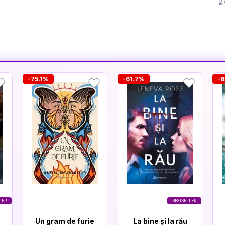
-75.1%
-61.7%
-6
LER
BESTSELLER
Un gram de furie
La bine și la rău