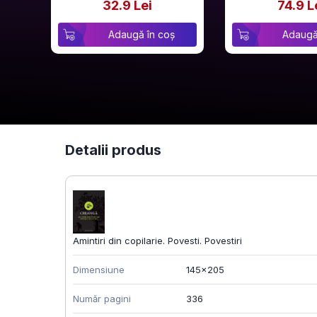
32.9 Lei
74.9 L
Adaugă în coș
Adaugă
Detalii produs
Amintiri din copilarie. Povesti. Povestiri
Dimensiune
145x205
Număr pagini
336