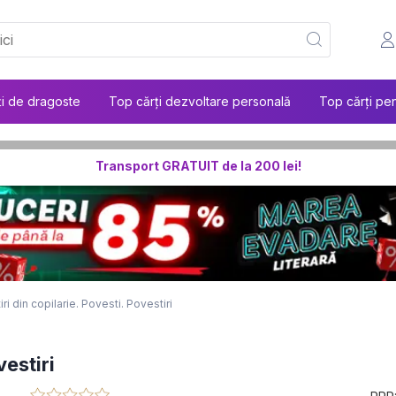
ți de dragoste
Top cărți dezvoltare personală
Top cărți pen
Transport GRATUIT de la 200 lei!
iri din copilarie. Povesti. Povestiri
vestiri