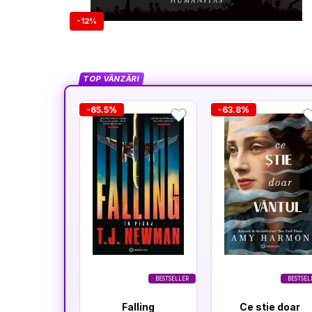
-12%
TOP VÂNZĂRI
-65.5%
-63.8%
BESTSELLER
BESTSEL
Falling
Ce stie doar