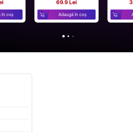
ei
69.9 Lei
3
 în coș
Adaugă în coș