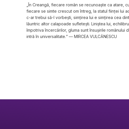
„În Creangă, fiecare român se recunoaşte ca atare, cu t
fiecare se simte crescut om întreg, la statul fiinţei lui 
c-ar trebui să-l vorbeşti, simţirea lui e simţirea cea din
lăuntric altor calapoade sufleteşti. Liniştea lui, echilibru
împotriva încercărilor, gluma sunt însuşirile românului 
intră în universalitate.“ — MIRCEA VULCĂNESCU