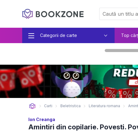
Categorii de carte
Top căr
Carti
Beletristica
Literatura romana
Amint
Ion Creanga
Amintiri din copilarie. Povesti. Po