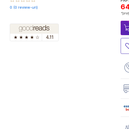
PRP:
64
0 (0 review-uri)
*preț
★
★
★
★
☆
4.11