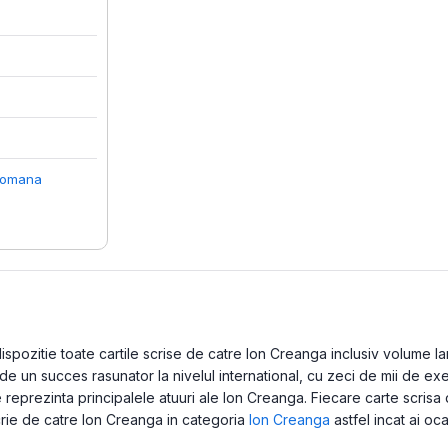
 romana
a
pozitie toate cartile scrise de catre Ion Creanga inclusiv volume lansa
 un succes rasunator la nivelul international, cu zeci de mii de exem
reprezinta principalele atuuri ale Ion Creanga. Fiecare carte scrisa
scrie de catre Ion Creanga in categoria
Ion Creanga
astfel incat ai oca