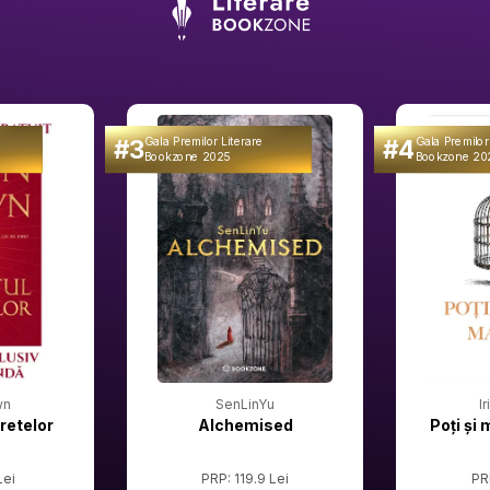
#3
#4
Gala Premilor Literare
Gala Premilor
Bookzone 2025
Bookzone 20
wn
SenLinYu
I
retelor
Alchemised
Poți și 
Lei
PRP: 119.9 Lei
PR