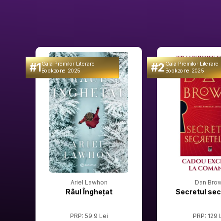
#1
#2
Gala Premilor Literare
Gala Premilor Literare
Bookzone 2025
Bookzone 2025
Ariel Lawhon
Dan Bro
Râul Înghețat
Secretul sec
PRP: 59.9 Lei
PRP: 129 