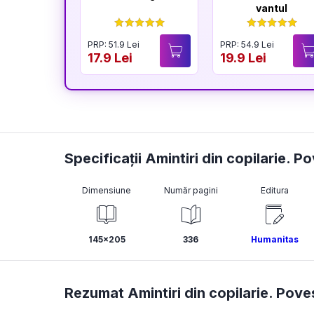
vantul
PRP: 51.9 Lei
PRP: 54.9 Lei
17.9 Lei
19.9 Lei
Specificații Amintiri din copilarie. Po
Dimensiune
Număr pagini
Editura
145x205
336
Humanitas
Rezumat Amintiri din copilarie. Poves