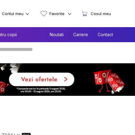
Contul meu
Favorite
Cosul meu
tru copii
Noutati
Cariere
Contact