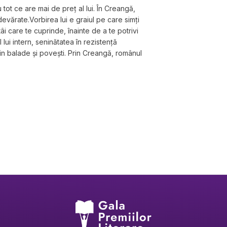
ot ce are mai de preţ al lui. În Creangă, 
adevărate.Vorbirea lui e graiul pe care simţi 
tâi care te cuprinde, înainte de a te potrivi 
l lui intern, seninătatea în rezistenţă 
din balade şi poveşti. Prin Creangă, românul 