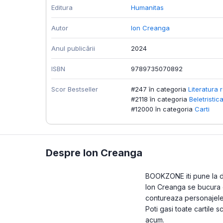
Editura
Humanitas
Autor
Ion Creanga
Anul publicării
2024
ISBN
9789735070892
Scor Bestseller
#247 în categoria
Literatura
#2118 în categoria
Beletristic
#12000 în categoria
Carti
Despre Ion Creanga
BOOKZONE iti pune la dis
Ion Creanga se bucura de
contureaza personajele 
Poti gasi toate cartile 
acum.