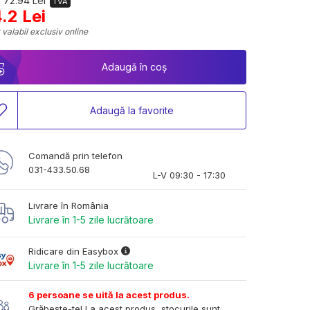
 72.94 Lei
TVA
.2 Lei
 valabil exclusiv online
Adaugă în coș
Adaugă la favorite
Comandă prin telefon
031-433.50.68
L-V 09:30 - 17:30
Livrare în România
Livrare în 1-5 zile lucrătoare
Ridicare din Easybox
Livrare în 1-5 zile lucrătoare
6 persoane se uită la acest produs.
Grăbește-te! La acest produs, stocurile sunt