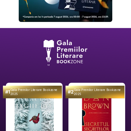
Gala Premilor Literare Bookzone
Gala Premilor Literare Bookzone
#1
#2
2025
2025