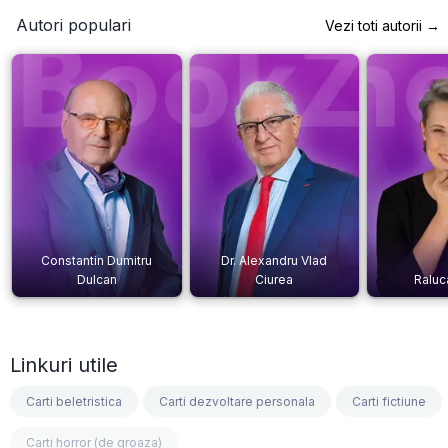
Autori populari
Vezi toti autorii →
Constantin Dumitru
Dr. Alexandru Vlad
Dulcan
Ciurea
Raluc
Linkuri utile
Carti beletristica
Carti dezvoltare personala
Carti fictiune
Carti horror (de groaza)