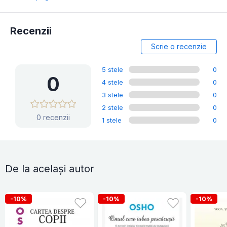
Recenzii
Scrie o recenzie
5 stele
0
0
4 stele
0
3 stele
0
2 stele
0
0 recenzii
1 stele
0
De la același autor
-10%
-10%
-10%