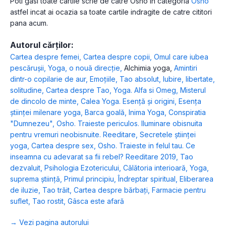
Poti gasi toate cartile scrie de catre Osho in categoria
Osho
astfel incat ai ocazia sa toate cartile indragite de catre cititori
pana acum.
Autorul cărților:
Cartea despre femei
,
Cartea despre copii
,
Omul care iubea
pescărușii
,
Yoga, o nouă direcție
,
Alchimia yoga
,
Amintiri
dintr-o copilarie de aur
,
Emoţiile
,
Tao absolut
,
Iubire, libertate,
solitudine
,
Cartea despre Tao
,
Yoga. Alfa si Omeg
,
Misterul
de dincolo de minte
,
Calea Yoga. Esență și origini
,
Esența
științei milenare yoga
,
Barca goală
,
Inima Yoga
,
Conspiratia
"Dumnezeu"
,
Osho. Traieste periculos. Iluminare obisnuita
pentru vremuri neobisnuite. Reeditare
,
Secretele științei
yoga
,
Cartea despre sex
,
Osho. Traieste in felul tau. Ce
inseamna cu adevarat sa fii rebel? Reeditare 2019
,
Tao
dezvaluit
,
Psihologia Ezotericului
,
Călătoria interioară
,
Yoga,
suprema știință
,
Primul principiu
,
Îndreptar spiritual
,
Eliberarea
de iluzie
,
Tao trăit
,
Cartea despre bărbați
,
Farmacie pentru
suflet
,
Tao rostit
,
Gâsca este afară
→ Vezi pagina autorului