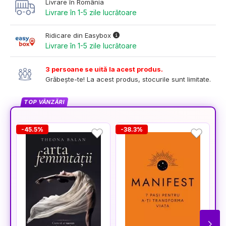
Livrare în România
Livrare în 1-5 zile lucrătoare
Ridicare din Easybox
Livrare în 1-5 zile lucrătoare
3 persoane se uită la acest produs.
Grăbește-te! La acest produs, stocurile sunt limitate.
TOP VÂNZĂRI
-45.5%
-38.3%
-