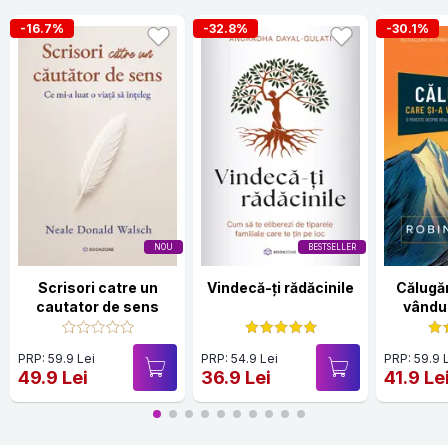
-16.7%
-32.8%
-30.1%
NOU
BESTSELLER
Scrisori catre un
Vindecă-ți rădăcinile
Călugăr
cautator de sens
vândut
PRP: 59.9 Lei
PRP: 54.9 Lei
PRP: 59.9 
49.9 Lei
36.9 Lei
41.9 Le