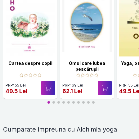
Cartea despre copii
Omul care iubea
Yoga, o 
pescărușii
PRP: 55 Lei
PRP: 69 Lei
PRP: 55 Le
49.5 Lei
62.1 Lei
49.5 Le
Cumparate impreuna cu Alchimia yoga