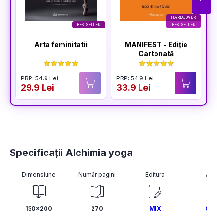
HARDCOVER
BESTSELLER
BESTSELLER
Arta feminitatii
MANIFEST - Ediție
Cartonată
PRP: 54.9 Lei
PRP: 54.9 Lei
P
29.9 Lei
33.9 Lei
3
Specificații Alchimia yoga
Dimensiune
Număr pagini
Editura
Aut
130x200
270
MIX
Os