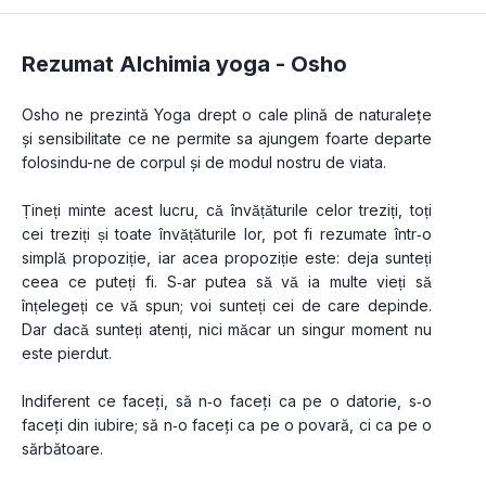
Rezumat Alchimia yoga -
Osho
Osho ne prezintă Yoga drept o cale plină de naturalețe 
și sensibilitate ce ne permite sa ajungem foarte departe 
folosindu-ne de corpul și de modul nostru de viata.
Țineți minte acest lucru, că învățăturile celor treziți, toți 
cei treziți și toate învățăturile lor, pot fi rezumate într‐o 
simplă propoziție, iar acea propoziție este: deja sunteți 
ceea ce puteți fi. S‐ar putea să vă ia multe vieți să 
înțelegeți ce vă spun; voi sunteți cei de care depinde. 
Dar dacă sunteți atenți, nici măcar un singur moment nu 
este pierdut.
Indiferent ce faceți, să n‐o faceți ca pe o datorie, s‐o 
faceți din iubire; să n‐o faceți ca pe o povară, ci ca pe o 
sărbătoare.