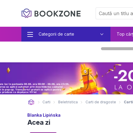
Categorii de carte
Top căr
Carti
Beletristica
Carti de dragoste
Carti
Blanka Lipińska
Acea zi