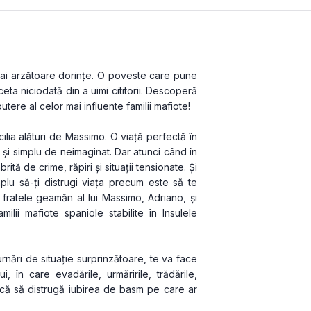
mai arzătoare dorințe. O poveste care pune 
ta niciodată din a uimi cititorii. Descoperă 
ere al celor mai influente familii mafiote!
cilia alături de Massimo. O viață perfectă în 
 și simplu de neimaginat. Dar atunci când în 
ită de crime, răpiri și situații tensionate. Și 
lu să-ți distrugi viața precum este să te 
fratele geamăn al lui Massimo, Adriano, și 
lii mafiote spaniole stabilite în Insulele 
rnări de situație surprinzătoare, te va face 
i, în care evadările, urmăririle, trădările, 
că să distrugă iubirea de basm pe care ar 