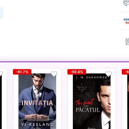
-61.7%
-59.4%
-