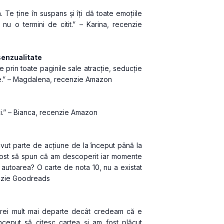
 Te ține în suspans și îți dă toate emoțiile 
 o termini de citit.” – Karina, recenzie 
 senzualitate
 prin toate paginile sale atracție, seducție 
are.” – Magdalena, recenzie Amazon
ți.” – Bianca, recenzie Amazon
vut parte de acțiune de la început până la 
 rost să spun că am descoperit iar momente 
 autoarea? O carte de nota 10, nu a existat 
enzie Goodreads
rei mult mai departe decât credeam că e 
ceput să citesc cartea și am fost plăcut 