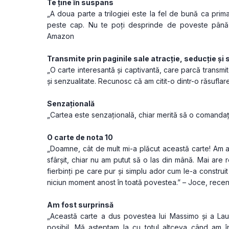
Te ține în suspans
„A doua parte a trilogiei este la fel de bună ca prima.
peste cap. Nu te poți desprinde de poveste până nu
Amazon
Transmite prin paginile sale atracție, seducție și
„O carte interesantă și captivantă, care parcă transmite
și senzualitate. Recunosc că am citit-o dintr-o răsufl
Senzațională
„Cartea este senzațională, chiar merită să o comanda
O carte de nota 10
„Doamne, cât de mult mi-a plăcut această carte! Am a
sfârșit, chiar nu am putut să o las din mână. Mai are
fierbinți pe care pur și simplu ador cum le-a construit
niciun moment anost în toată povestea.” – Joce, rec
Am fost surprinsă
„Această carte a dus povestea lui Massimo și a Lau
posibil. Mă așteptam la cu totul altceva când am în