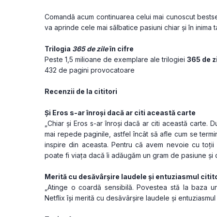
Comandă acum continuarea celui mai cunoscut bestsel
va aprinde cele mai sălbatice pasiuni chiar și în inima t
Trilogia 
365 de zile
 în cifre
Peste 1,5 milioane de exemplare ale trilogiei 
365 de z
432 de pagini provocatoare
Recenzii de la cititori
Și Eros s-ar înroși dacă ar citi această carte
„Chiar și Eros s-ar înroși dacă ar citi această carte. D
mai repede paginile, astfel încât să afle cum se termin
inspire din aceasta. Pentru că avem nevoie cu toții
poate fi viața dacă îi adăugăm un gram de pasiune și de 
Merită cu desăvârșire laudele și entuziasmul citito
„Atinge o coardă sensibilă. Povestea stă la baza un
Netflix își merită cu desăvârșire laudele și entuziasmul 