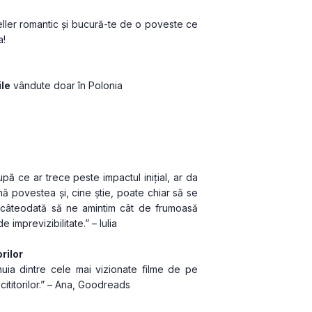
ler romantic și bucură-te de o poveste ce 
a!
ile
 vândute doar în Polonia
upă ce ar trece peste impactul inițial, ar da 
ă povestea și, cine știe, poate chiar să se 
 câteodată să ne amintim cât de frumoasă 
imprevizibilitate.” – Iulia 
rilor
uia dintre cele mai vizionate filme de pe 
cititorilor.” – Ana, Goodreads