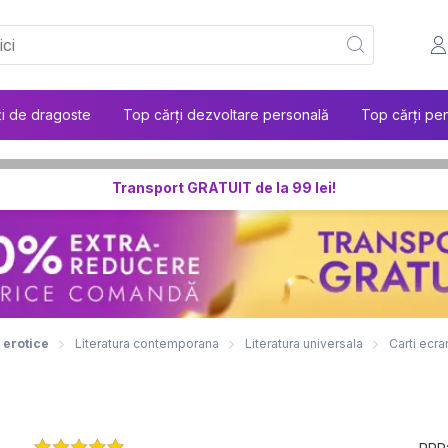
ți de dragoste
Top cărți dezvoltare personală
Top cărți pen
Transport GRATUIT de la 99 lei!
 erotice
Literatura contemporana
Literatura universala
Carti ecra