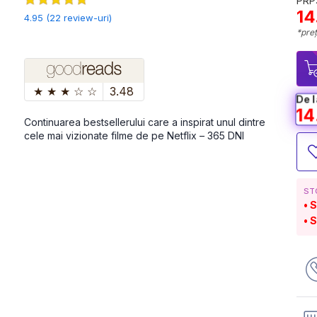
PRP:
14
4.95 (22 review-uri)
*preț
★
★
★
☆
☆
3.48
De l
14
Continuarea bestsellerului care a inspirat unul dintre 
cele mai vizionate filme de pe Netflix – 365 DNI
ST
S
S