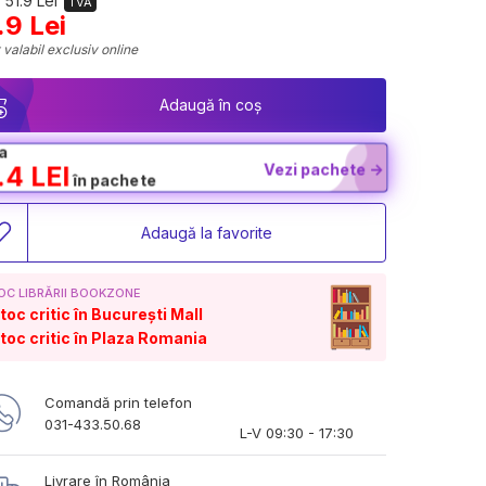
 51.9 Lei
TVA
.9 Lei
 valabil exclusiv online
Adaugă în coș
a
Vezi pachete ->
.4 LEI
în pachete
Adaugă la favorite
OC LIBRĂRII BOOKZONE
toc critic în București Mall
toc critic în Plaza Romania
Comandă prin telefon
031-433.50.68
L-V 09:30 - 17:30
Livrare în România