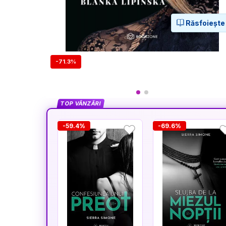
Răsfoiește
-71.3%
TOP VÂNZĂRI
-59.4%
-69.6%