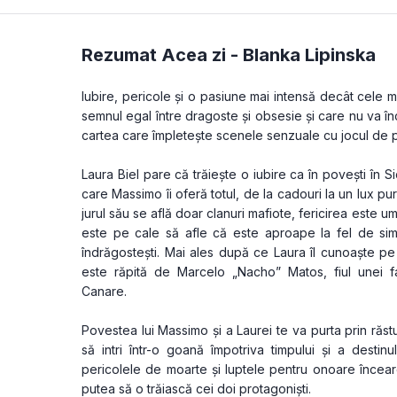
Rezumat Acea zi -
Blanka Lipinska
Iubire, pericole și o pasiune mai intensă decât cele 
semnul egal între dragoste și obsesie și care nu va înce
cartea care împletește scenele senzuale cu jocul de put
Laura Biel pare că trăiește o iubire ca în povești în Si
care Massimo îi oferă totul, de la cadouri la un lux pur
jurul său se află doar clanuri mafiote, fericirea este umbr
este pe cale să afle că este aproape la fel de simp
îndrăgostești. Mai ales după ce Laura îl cunoaște pe 
este răpită de Marcelo „Nacho” Matos, fiul unei fami
Canare.
Povestea lui Massimo și a Laurei te va purta prin răstu
să intri într-o goană împotriva timpului și a destinulu
pericolele de moarte și luptele pentru onoare încear
putea să o trăiască cei doi protagoniști. 