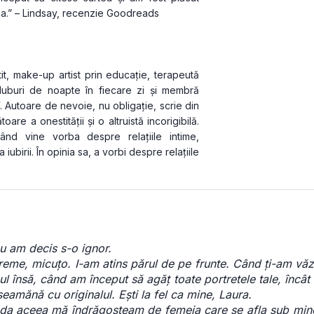
ea.” – Lindsay, recenzie Goodreads
t, make-up artist prin educație, terapeută 
uburi de noapte în fiecare zi și membră 
 Autoare de nevoie, nu obligație, scrie din 
are a onestității și o altruistă incorigibilă. 
nd vine vorba despre relațiile intime, 
ubirii. În opinia sa, a vorbi despre relațiile 
eu am decis s-o ignor.
vreme, micuțo. I-am atins părul de pe frunte. Când ți-am văz
însă, când am început să agăț toate portretele tale, încât s
aseamănă cu originalul. Ești la fel ca mine, Laura.
da aceea mă îndrăgosteam de femeia care se afla sub mine