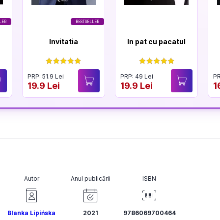
LER
BESTSELLER
Invitatia
In pat cu pacatul
PRP: 51.9 Lei
PRP: 49 Lei
PR
19.9 Lei
19.9 Lei
1
Autor
Anul publicării
ISBN
Blanka Lipińska
2021
9786069700464