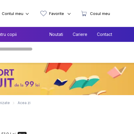
Contul meu
Favorite
Cosul meu
tru copii
Noutati
Cariere
Contact
nizate
Acea zi