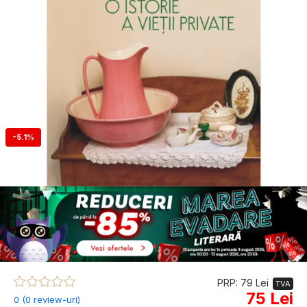
-5.1%
PRP: 79 Lei
TVA
75 Lei
0 (0 review-uri)