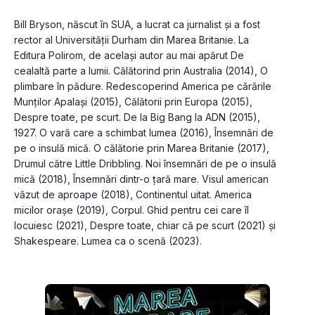
Bill Bryson, născut în SUA, a lucrat ca jurnalist şi a fost 
rector al Universităţii Durham din Marea Britanie. La 
Editura Polirom, de acelaşi autor au mai apărut De 
cealaltă parte a lumii. Călătorind prin Australia (2014), O 
plimbare în pădure. Redescoperind America pe cărările 
Munţilor Apalaşi (2015), Călătorii prin Europa (2015), 
Despre toate, pe scurt. De la Big Bang la ADN (2015), 
1927. O vară care a schimbat lumea (2016), Însemnări de 
pe o insulă mică. O călătorie prin Marea Britanie (2017), 
Drumul către Little Dribbling. Noi însemnări de pe o insulă 
mică (2018), Însemnări dintr-o ţară mare. Visul american 
văzut de aproape (2018), Continentul uitat. America 
micilor oraşe (2019), Corpul. Ghid pentru cei care îl 
locuiesc (2021), Despre toate, chiar că pe scurt (2021) şi 
Shakespeare. Lumea ca o scenă (2023).