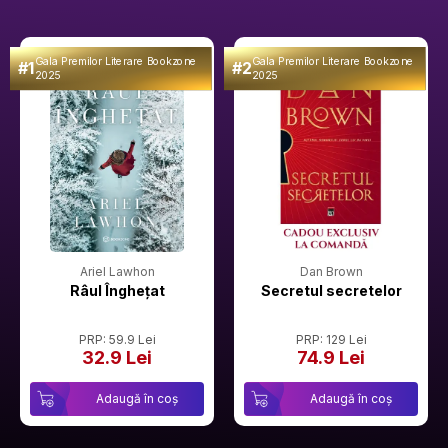
Gala Premilor Literare Bookzone
Gala Premilor Literare Bookzone
#1
#2
2025
2025
Ariel Lawhon
Dan Brown
Râul Înghețat
Secretul secretelor
PRP: 59.9 Lei
PRP: 129 Lei
32.9 Lei
74.9 Lei
Adaugă în coș
Adaugă în coș