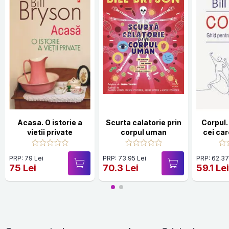
Acasa. O istorie a
Scurta calatorie prin
Corpul.
vietii private
corpul uman
cei car
PRP: 79 Lei
PRP: 73.95 Lei
PRP: 62.37
75 Lei
70.3 Lei
59.1 Le