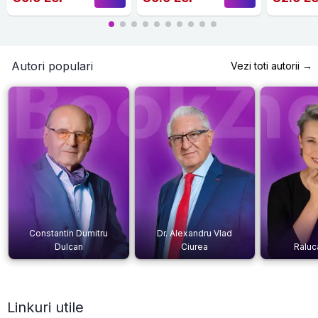
Autori populari
Vezi toti autorii →
Constantin Dumitru
Dr. Alexandru Vlad
Dulcan
Ciurea
Raluc
Linkuri utile