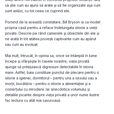
să ştie cum au ajuns să arate şi să fie organizate aşa cum 
sunt astăzi, cu tot ceea ce cuprind ele.
Pornind de la această constatare, Bill Bryson ia ca model 
propria casă pentru a reface îndelungata istorie a vieţii 
private. Descrie pe rând camerele şi obiectele din ele şi 
ne arată în tot atâtea poveşti captivante cum au apărut 
sau cum au evoluat.
Mai mult, întrucât, în opinia sa, orice se întâmplă în lume 
începe şi sfârşeşte în casele noastre, viaţa privată 
ajunge să prilejuiască digresiuni delectabile în istoria 
mare. Astfel, baia constituie punctul de plecare pentru o 
istorie a igienei, dormitorul – pentru una a sexului sau a 
morţii, bucătăria – pentru o istorie a alimentaţiei şi a 
comerţului cu mirodenii. Iar anecdotica volumului şi 
detaliile picante despre viaţa privată a unor nume ilustre 
fac lectura cu atât mai savuroasă.