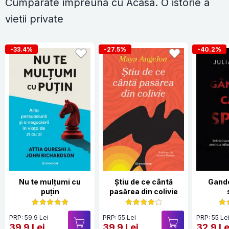
Cumparate impreuna cu Acasa. O istorie a
vietii private
-33.4%
-27.5%
-40.2%
Nu te mulțumi cu
Știu de ce cântă
Gande
puțin
pasărea din colivie
PRP: 59.9 Lei
PRP: 55 Lei
PRP: 55 Le
39.9 Lei
39.9 Lei
32.9 Le