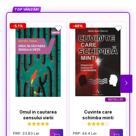
TOP VÂNZĂRI
-5.1%
-48%
-
BESTSELLER
Omul in cautarea
Cuvinte care
sensului vietii
schimba minti
PRP: 33.83 Lei
PRP: 44.4 Lei
P