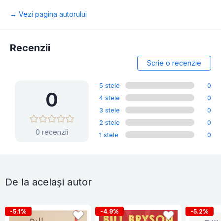
→ Vezi pagina autorului
Recenzii
Scrie o recenzie
5 stele
0
0
4 stele
0
3 stele
0
2 stele
0
0 recenzii
1 stele
0
De la același autor
-5.1%
-4.9%
-5.2%