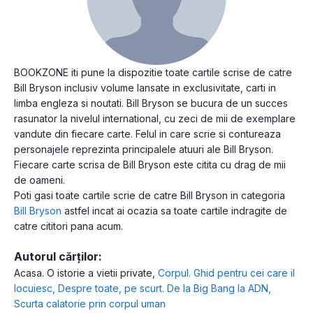
BOOKZONE iti pune la dispozitie toate cartile scrise de catre
Bill Bryson inclusiv volume lansate in exclusivitate, carti in
limba engleza si noutati. Bill Bryson se bucura de un succes
rasunator la nivelul international, cu zeci de mii de exemplare
vandute din fiecare carte. Felul in care scrie si contureaza
personajele reprezinta principalele atuuri ale Bill Bryson.
Fiecare carte scrisa de Bill Bryson este citita cu drag de mii
de oameni.
Poti gasi toate cartile scrie de catre Bill Bryson in categoria
Bill Bryson
astfel incat ai ocazia sa toate cartile indragite de
catre cititori pana acum.
Autorul cărților:
Acasa. O istorie a vietii private
,
Corpul. Ghid pentru cei care il
locuiesc
,
Despre toate, pe scurt. De la Big Bang la ADN
,
Scurta calatorie prin corpul uman