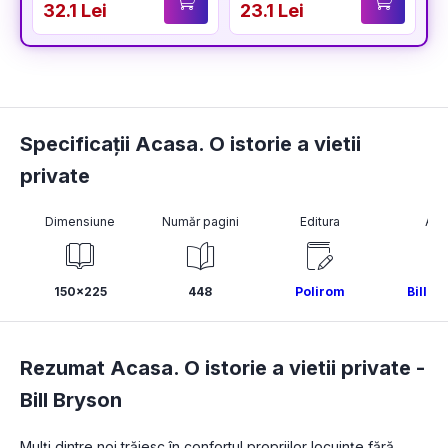
32.1 Lei
23.1 Lei
3
Specificații Acasa. O istorie a vietii
private
Dimensiune
Număr pagini
Editura
Aut
150x225
448
Polirom
Bill B
Rezumat Acasa. O istorie a vietii private -
Bill Bryson
Mulţi dintre noi trăiesc în confortul propriilor locuinţe fără 