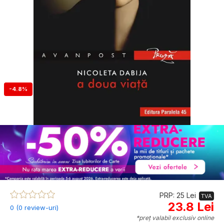
-4.8%
PRP: 25 Lei
TVA
23.8 Lei
0 (0 review-uri)
*preț valabil exclusiv online