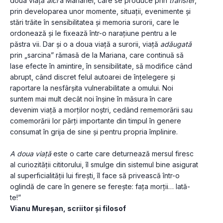
doua viață 
aici
 a Marianei, care se produce prin 
transfer
, 
prin developarea unor momente, situații, evenimente și 
stări trăite în sensibilitatea și memoria surorii, care le 
ordonează și le fixează într-o narațiune pentru a le 
păstra vii. Dar și o a doua viață a surorii, viață 
adăugată
prin „sarcina” rămasă de la Mariana, care continuă să 
lase efecte în amintire, în sensibilitate, să modifice când 
abrupt, când discret felul autoarei de înțelegere și 
raportare la nesfârșita vulnerabilitate a omului. Noi 
suntem mai mult decât noi înșine în măsura în care 
devenim viață a morților noștri, cedând rememorării sau 
comemorării lor părți importante din timpul în genere 
consumat în grija de sine și pentru propria împlinire.
A doua viață
 este o carte care deturnează mersul firesc 
al curiozității cititorului, îl smulge din sistemul bine asigurat 
al superficialității lui firești, îl face să privească într-o 
oglindă de care în genere se ferește: fața morții… Iată-
te!”
Vianu Mureșan, scriitor și filosof