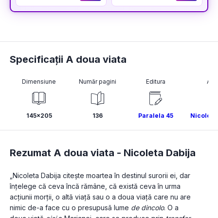
Specificații A doua viata
Dimensiune
Număr pagini
Editura
Aut
145x205
136
Paralela 45
Nicoleta
Rezumat A doua viata -
Nicoleta Dabija
„Nicoleta Dabija citește moartea în destinul surorii ei, dar 
înțelege că ceva încă rămâne, că există ceva în urma 
acțiunii morții, o altă viață sau o a doua viață care nu are 
nimic de-a face cu o presupusă lume 
de dincolo
. O a 