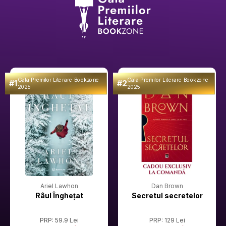
Gala Premilor Literare Bookzone
Gala Premilor Literare Bookzone
#1
#2
2025
2025
Ariel Lawhon
Dan Brown
Râul Înghețat
Secretul secretelor
PRP: 59.9 Lei
PRP: 129 Lei