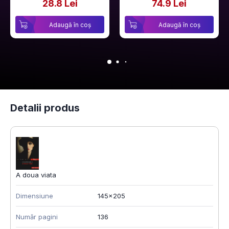
28.8 Lei
74.9 Lei
Adaugă în coș
Adaugă în coș
Detalii produs
A doua viata
Dimensiune
145x205
Număr pagini
136