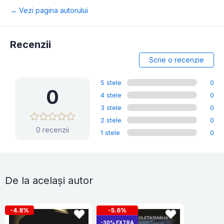
→ Vezi pagina autorului
Recenzii
Scrie o recenzie
5 stele
0
0
4 stele
0
3 stele
0
2 stele
0
0 recenzii
1 stele
0
De la același autor
-4.8%
-5.6%
-30% EXTRA