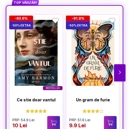
TOP VÂNZĂRI
-63.6%
-61.8%
-50% EXTRA
-50% EXTRA
-5
BESTSELLER
Ce stie doar vantul
Un gram de furie
PRP: 54.9 Lei
PRP: 51.9 Lei
10 Lei
9.9 Lei