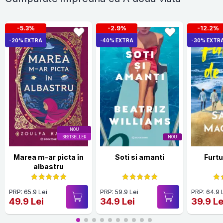
-5.3%
-2.9%
-12.2%
-20% EXTRA
-40% EXTRA
-30% EXTR
NOU
BESTSELLER
NOU
Marea m-ar picta în
Soti si amanti
Furtu
albastru
PRP: 65.9 Lei
PRP: 59.9 Lei
PRP: 64.9 
49.9 Lei
34.9 Lei
39.9 Le