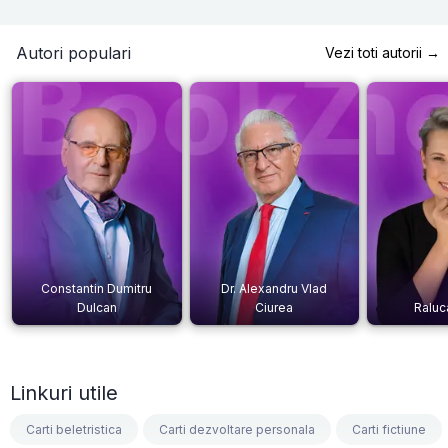
Autori populari
Vezi toti autorii →
Constantin Dumitru
Dr. Alexandru Vlad
Dulcan
Ciurea
Raluc
Linkuri utile
Carti beletristica
Carti dezvoltare personala
Carti fictiune