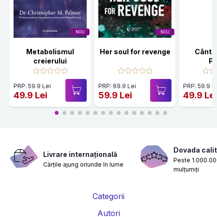
NOU
NOU
Metabolismul
Her soul for revenge
Cânte
creierului
Po
PRP: 59.9 Lei
PRP: 69.9 Lei
PRP: 59.9 L
49.9 Lei
59.9 Lei
49.9 Le
Dovada calit
Livrare internațională
Peste 1.000.000
Cărțile ajung oriunde în lume
mulțumiți
Categorii
Autori