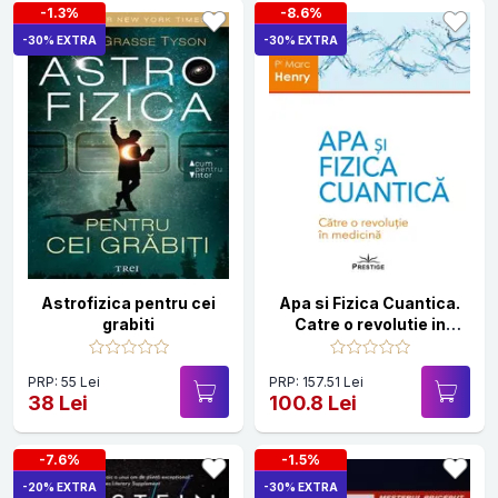
-1.3%
-8.6%
-30% EXTRA
-30% EXTRA
Astrofizica pentru cei
Apa si Fizica Cuantica.
grabiti
Catre o revolutie in
medicina
PRP: 55 Lei
PRP: 157.51 Lei
38 Lei
100.8 Lei
-7.6%
-1.5%
-20% EXTRA
-30% EXTRA