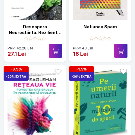
Descopera
Natiunea Spam
Neurostiinta. Rezilienta.
Cum depaseste mintea
adversitatile
PRP: 42.28 Lei
PRP: 43 Lei
27.1 Lei
16 Lei
-9.9%
-1.5%
-20% EXTRA
-30% EXTRA