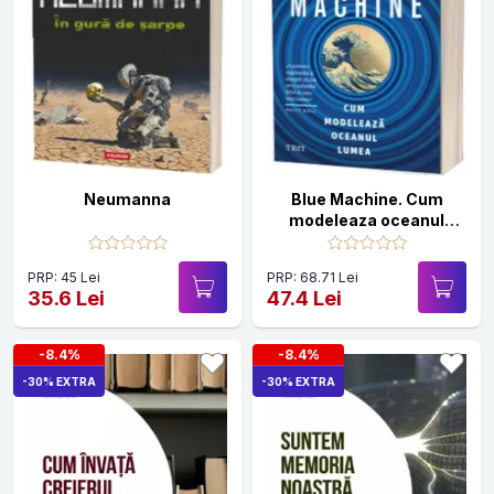
Neumanna
Blue Machine. Cum
modeleaza oceanul
lumea
PRP: 45 Lei
PRP: 68.71 Lei
35.6 Lei
47.4 Lei
-8.4%
-8.4%
-30% EXTRA
-30% EXTRA