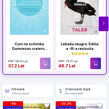
Cum ne schimba
Lebada neagra. Editia
Dumnezeu creierul.
a -III-a revizuita
Editia a II-a
PRP: 58.14 Lei
PRP: 76.11 Lei
37.2 Lei
48.7 Lei
Filtrează
Ordonează după
265 produse
Recomandate
-4%
-22.2%