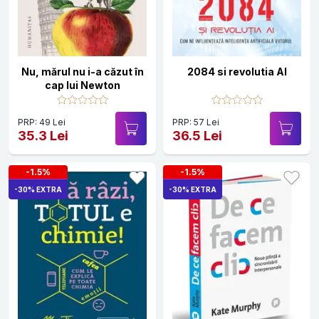
Nu, mărul nu i-a căzut în
2084 si revolutia AI
cap lui Newton
PRP: 49 Lei
PRP: 57 Lei
35.3 Lei
36.5 Lei
-1.5%
-1.5%
-30% EXTRA
-30% EXTRA