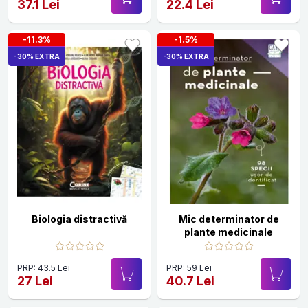
37.1 Lei
22.4 Lei
-11.3%
-1.5%
-30% EXTRA
-30% EXTRA
Biologia distractivă
Mic determinator de
plante medicinale
PRP: 43.5 Lei
PRP: 59 Lei
27 Lei
40.7 Lei