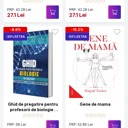
Creierului Uman. Periplu
Printre Fosile Si Primate
PRP: 42.28 Lei
PRP: 42.28 Lei
27.1 Lei
27.1 Lei
-8.6%
-15.2%
-30% EXTRA
-50% EXTRA
Ghid de pregatire pentru
Gene de mama
profesorii de biologie -
Definitivat
PRP: 58 Lei
PRP: 52.85 Lei