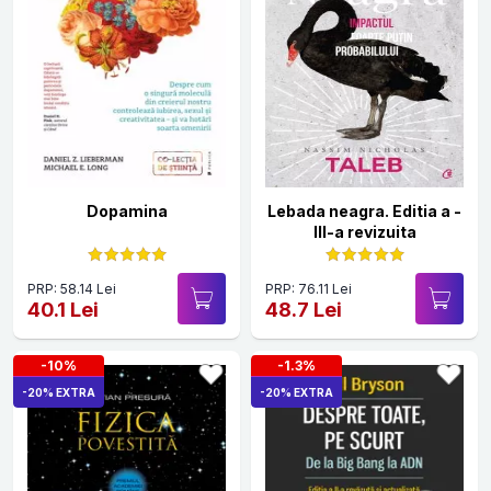
Dopamina
Lebada neagra. Editia a -
III-a revizuita
PRP: 58.14 Lei
PRP: 76.11 Lei
40.1 Lei
48.7 Lei
-10%
-1.3%
-20% EXTRA
-20% EXTRA