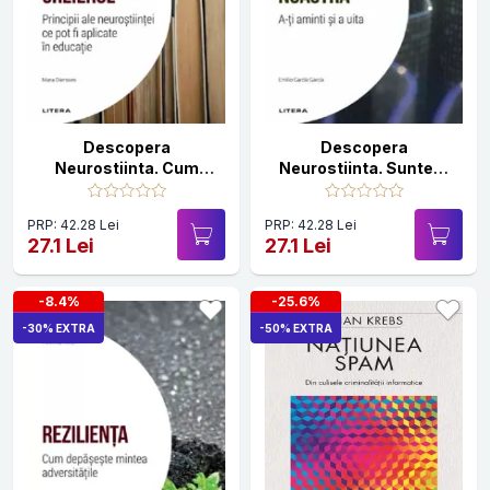
Descopera
Descopera
Neurostiinta. Cum
Neurostiinta. Suntem
invata creierul
memoria noastra
PRP: 42.28 Lei
PRP: 42.28 Lei
27.1 Lei
27.1 Lei
-8.4%
-25.6%
-30% EXTRA
-50% EXTRA