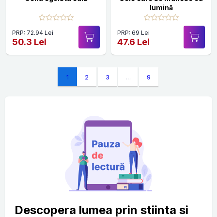
lumină
PRP: 72.94 Lei
PRP: 69 Lei
50.3 Lei
47.6 Lei
1
2
3
…
9
Descopera lumea prin stiinta si