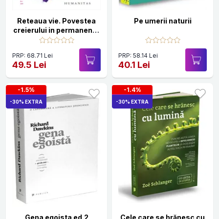
Reteaua vie. Povestea
Pe umerii naturii
creierului in permanenta
evolutie
PRP: 68.71 Lei
PRP: 58.14 Lei
49.5 Lei
40.1 Lei
-1.5%
-1.4%
-30% EXTRA
-30% EXTRA
Gena egoista ed.2
Cele care se hrănesc cu