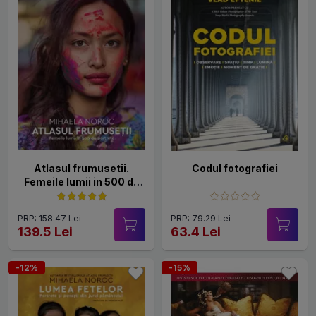
Atlasul frumusetii.
Codul fotografiei
Femeile lumii in 500 de
portrete
PRP: 158.47 Lei
PRP: 79.29 Lei
139.5 Lei
63.4 Lei
-12%
-15%