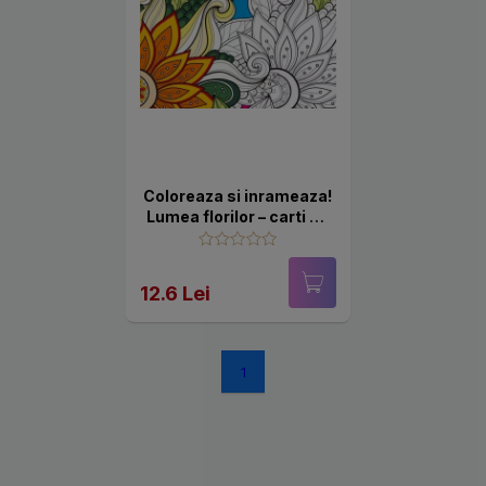
Coloreaza si inrameaza!
Lumea florilor – carti de
colorat pentru toate
varstele
12.6 Lei
1