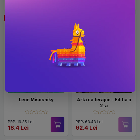
181.8 Lei
106.99 Lei
-4.9%
-1.6%
Leon Misosniky
Arta ca terapie - Editia a
2-a
PRP: 19.35 Lei
PRP: 63.43 Lei
18.4 Lei
62.4 Lei