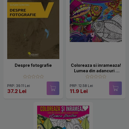
Despre fotografie
Coloreaza si inrameaza!
Lumea din adancuri –
carti de colorat pentru
toate varstele
PRP: 39.11 Lei
PRP: 12.58 Lei
37.2 Lei
11.9 Lei