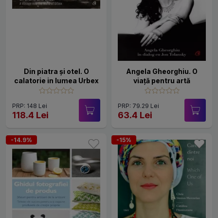
Din piatra și otel. O
Angela Gheorghiu. O
calatorie in lumea Urbex
viaţă pentru artă
PRP: 148 Lei
PRP: 79.29 Lei
118.4 Lei
63.4 Lei
-14.9%
-15%