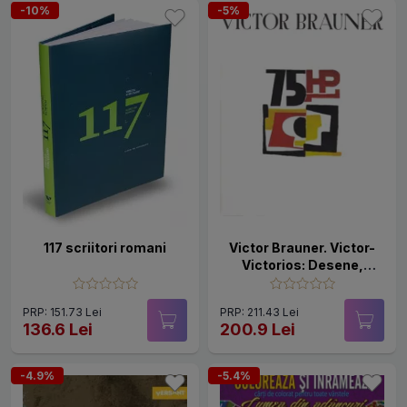
-10%
-5%
117 scriitori romani
Victor Brauner. Victor-
Victorios: Desene,
Gravuri, Obiecte,
Evenimente
PRP: 151.73 Lei
PRP: 211.43 Lei
136.6 Lei
200.9 Lei
-4.9%
-5.4%