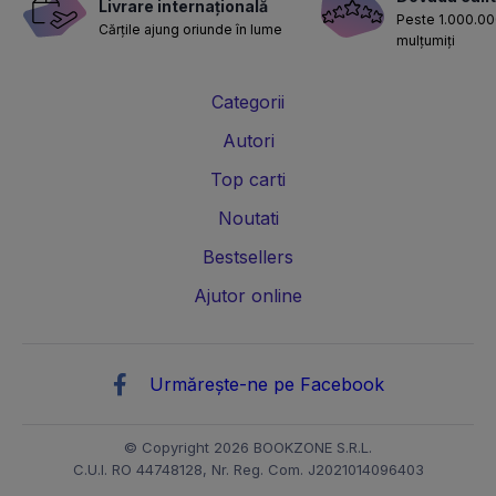
Livrare internațională
Peste 1.000.000
Cărțile ajung oriunde în lume
mulțumiți
Categorii
Autori
Top carti
Noutati
Bestsellers
Ajutor online
Urmărește-ne pe Facebook
© Copyright 2026 BOOKZONE S.R.L.
C.U.I. RO 44748128, Nr. Reg. Com. J2021014096403