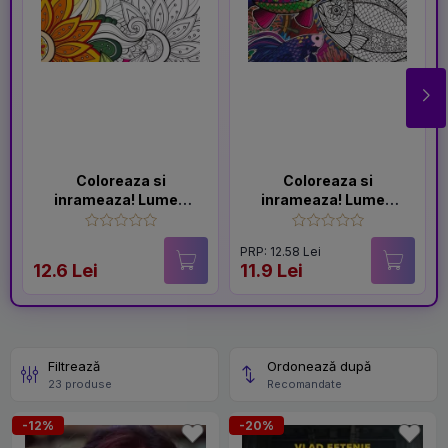
Coloreaza si
Coloreaza si
inrameaza! Lumea
inrameaza! Lumea
florilor – carti de
din adancuri – carti
colorat pentru toate
de colorat pentru
PRP: 12.58 Lei
varstele
toate varstele
12.6 Lei
11.9 Lei
Filtrează
Ordonează după
23 produse
Recomandate
-12%
-20%