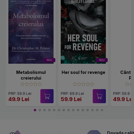
NOU
NOU
Metabolismul
Her soul for revenge
Cânte
creierului
Po
PRP: 59.9 Lei
PRP: 69.9 Lei
PRP: 59.9 L
49.9 Lei
59.9 Lei
49.9 Le
Dovada calit