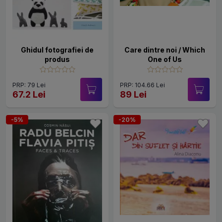
Ghidul fotografiei de
Care dintre noi / Which
produs
One of Us
PRP: 79 Lei
PRP: 104.66 Lei
67.2 Lei
89 Lei
-5%
-20%