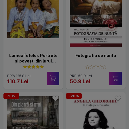
Lumea fetelor. Portrete
Fotografia de nunta
și povești din jurul
pământului
PRP: 125.8 Lei
PRP: 59.9 Lei
110.7 Lei
50.9 Lei
-20%
-20%