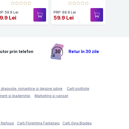
P: 59.9 Lei
PRP: 69.9 Lei
PRP: 59.9 
9.9 Lei
59.9 Lei
49.9 Le
utor prin telefon
Retur în 30 zile
e dragoste, romantice si despre iubire
Carti politiste
ent si leadership
Marketing si vanzari
e Nafousi
Carti Florentina Fantanaru
Carti Gina Bradea