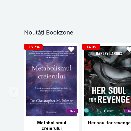
Noutăți Bookzone
-16.7%
-14.3%
NOU
N
Metabolismul
Her soul for revenge
creierului