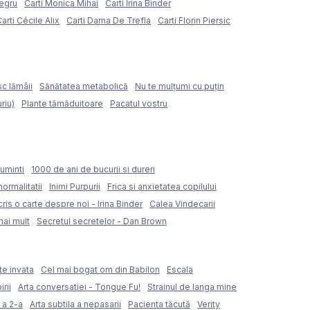
Negru
Carti Monica Mihai
Carti Irina Binder
arti Cécile Alix
Carti Dama De Trefla
Carti Florin Piersic
sc lămâii
Sănătatea metabolică
Nu te mulțumi cu puțin
riu)
Plante tămăduitoare
Pacatul vostru
uminti
1000 de ani de bucurii si dureri
normalitatii
Inimi Purpurii
Frica si anxietatea copilului
ris o carte despre noi - Irina Binder
Calea Vindecarii
mai mult
Secretul secretelor - Dan Brown
te invata
Cel mai bogat om din Babilon
Escala
rii
Arta conversatiei - Tongue Fu!
Strainul de langa mine
 a 2-a
Arta subtila a nepasarii
Pacienta tăcută
Verity