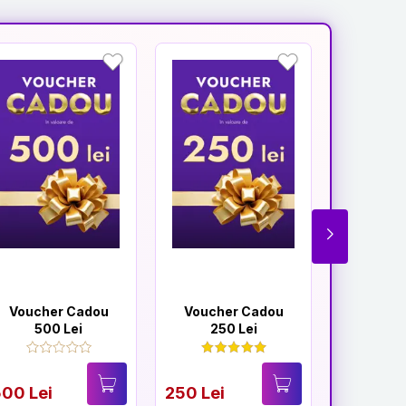
Voucher Cadou
Voucher Cadou
Vouche
500 Lei
250 Lei
300
00 Lei
250 Lei
300 Lei