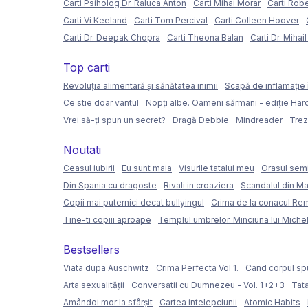
Carti Psiholog Dr. Raluca Anton
Carti Mihai Morar
Carti Rob
Carti Vi Keeland
Carti Tom Percival
Carti Colleen Hoover
Carti Dr. Deepak Chopra
Carti Theona Balan
Carti Dr. Mihai
Top carti
Revoluția alimentară și sănătatea inimii
Scapă de inflamație 
Ce stie doar vantul
Nopți albe. Oameni sărmani - ediție Ha
Vrei să-ți spun un secret?
Dragă Debbie
Mindreader
Trez
Noutati
Ceasul iubirii
Eu sunt maia
Visurile tatalui meu
Orasul semi
Din Spania cu dragoste
Rivali in croaziera
Scandalul din Ma
Copii mai puternici decat bullyingul
Crima de la conacul Re
Tine-ti copiii aproape
Templul umbrelor. Minciuna lui Miche
Bestsellers
Viata dupa Auschwitz
Crima Perfecta Vol 1.
Cand corpul sp
Arta sexualității
Conversatii cu Dumnezeu - Vol. 1+2+3
Tata
Amândoi mor la sfârșit
Cartea intelepciunii
Atomic Habits