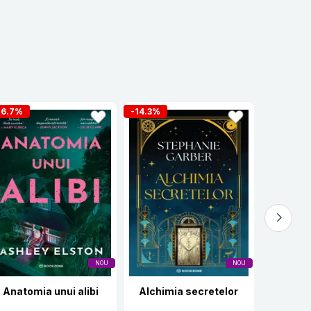
16.7%
-14.3%
-16.7%
NOU
NOU
Anatomia unui alibi
Alchimia secretelor
K-pop: A