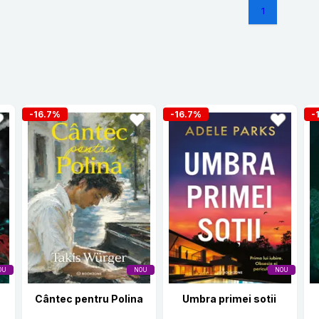
1
-16.7%
-16.7%
-
OU
NOU
NOU
Cântec pentru Polina
Umbra primei sotii