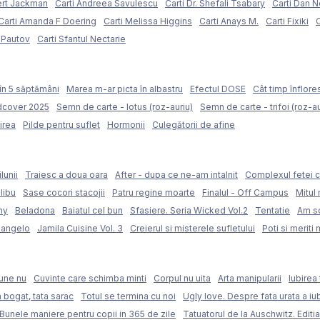
ert Jackman
Carti Andreea Savulescu
Carti Dr. Shefali Tsabary
Carti Dan 
Carti Amanda F Doering
Carti Melissa Higgins
Carti Anays M.
Carti Fixiki
C
l Pautov
Carti Sfantul Nectarie
în 5 săptămâni
Marea m-ar picta în albastru
Efectul DOSE
Cât timp înflore
rdcover 2025
Semn de carte - lotus (roz-auriu)
Semn de carte - trifoi (roz-au
irea
Pilde pentru suflet
Hormonii
Culegătorii de afine
lunii
Traiesc a doua oara
After - dupa ce ne-am intalnit
Complexul fetei c
libu
Sase cocori stacojii
Patru regine moarte
Finalul - Off Campus
Mitul 
my
Beladona
Baiatul cel bun
Sfasiere. Seria Wicked Vol.2
Tentatie
Am sc
langelo
Jamila Cuisine Vol. 3
Creierul si misterele sufletului
Poti si meriti 
une nu
Cuvinte care schimba minti
Corpul nu uita
Arta manipularii
Iubirea 
 bogat, tata sarac
Totul se termina cu noi
Ugly love. Despre fata urata a iubi
Bunele maniere pentru copii in 365 de zile
Tatuatorul de la Auschwitz. Editia