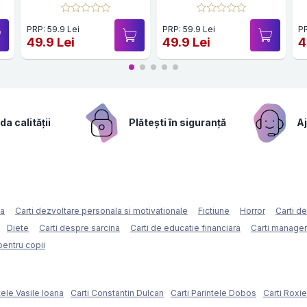
PRP: 59.9 Lei
PRP: 59.9 Lei
PR
49.9 Lei
49.9 Lei
4
a calității
Plătești în siguranță
Aj
ca
Carti dezvoltare personala si motivationale
Fictiune
Horror
Carti d
Diete
Carti despre sarcina
Carti de educatie financiara
Carti managem
pentru copii
tele Vasile Ioana
Carti Constantin Dulcan
Carti Parintele Dobos
Carti Roxi