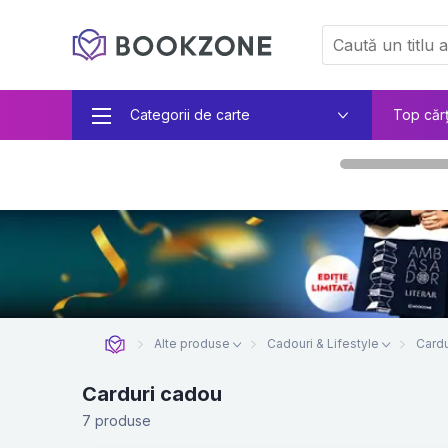
Categorii de carte
Top căr
Alte produse
Cadouri & Lifestyle
Cardu
Carduri cadou
7 produse