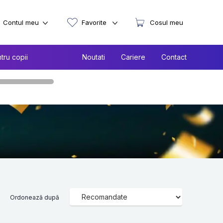
Contul meu
Favorite
Cosul meu
tru copii
Noutati
Cariere
Contact
Ordonează după