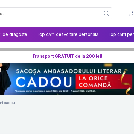
ți de dragoste
Top cărți dezvoltare personală
Top cărți pen
Transport GRATUIT de la 200 lei!
ri cadou