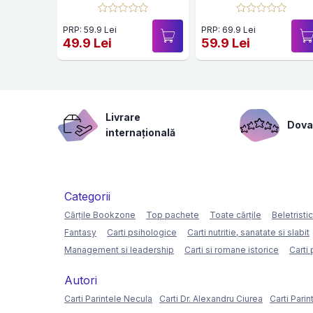
PRP: 59.9 Lei
PRP: 69.9 Lei
49.9 Lei
59.9 Lei
Livrare
Dovad
internațională
Categorii
Cărțile Bookzone
Top pachete
Toate cărțile
Beletristi
Fantasy
Carti psihologice
Carti nutritie, sanatate si slabit
Management si leadership
Carti si romane istorice
Carti 
Autori
Carti Parintele Necula
Carti Dr. Alexandru Ciurea
Carti Parin