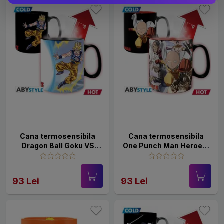
Cana termosensibila
Cana termosensibila
Dragon Ball Goku VS
One Punch Man Heroes,
Buu, 460 ml
460 ml
93 Lei
93 Lei