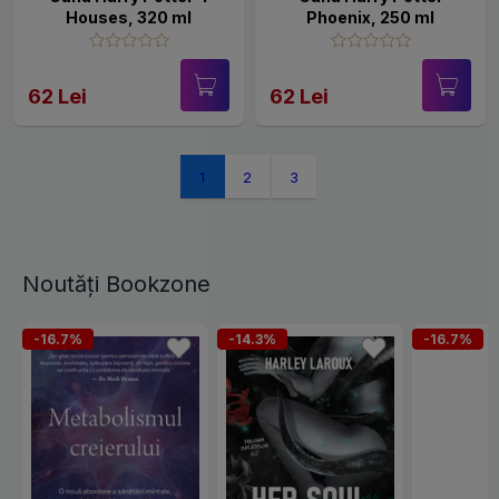
Houses, 320 ml
Phoenix, 250 ml
62 Lei
62 Lei
1
2
3
Noutăți Bookzone
-16.7%
-14.3%
-16.7%