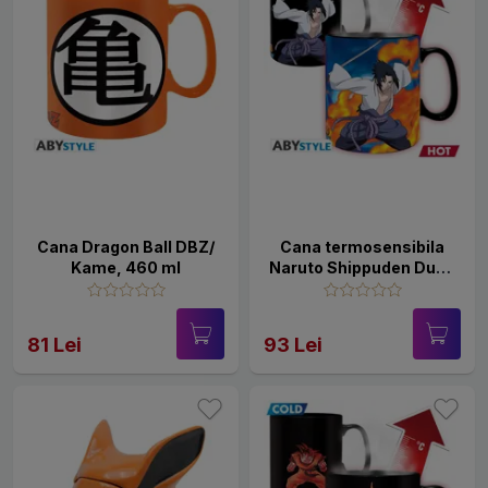
Cana Dragon Ball DBZ/
Cana termosensibila
Kame, 460 ml
Naruto Shippuden Duel,
460 ml
81 Lei
93 Lei