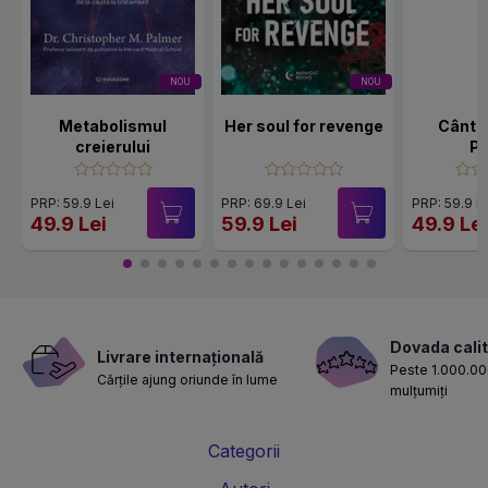
NOU
NOU
Metabolismul
Her soul for revenge
Cânte
creierului
Po
PRP: 59.9 Lei
PRP: 69.9 Lei
PRP: 59.9 L
49.9 Lei
59.9 Lei
49.9 Le
Dovada calit
Livrare internațională
Peste 1.000.000
Cărțile ajung oriunde în lume
mulțumiți
Categorii