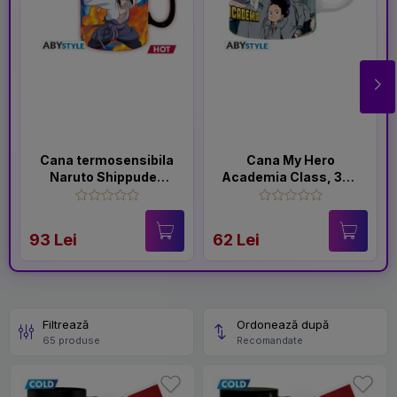
Cana termosensibila
Cana My Hero
Naruto Shippuden
Academia Class, 320
Duel, 460 ml
ml
93 Lei
62 Lei
Filtrează
Ordonează după
65 produse
Recomandate