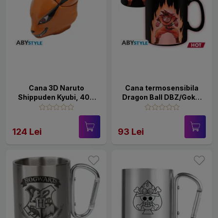
Cana 3D Naruto
Cana termosensibila
Shippuden Kyubi, 400
Dragon Ball DBZ/Goku,
ml
460 ml
124 Lei
93 Lei