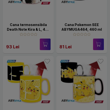
Cana termosensibila
Cana Pokemon SEE
Death Note Kira & L, 460
ABYMUGA464, 460 ml
ml
93 Lei
81 Lei