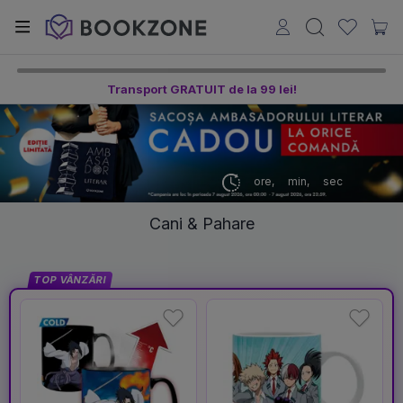
Transport GRATUIT de la 99 lei!
ore,
min,
sec
Cani & Pahare
TOP VÂNZĂRI