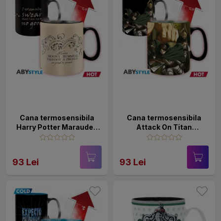
Cana termosensibila
Cana termosensibila
Harry Potter Marauder,
Attack On Titan
460 ml
TitanS3, 460 ml
93 Lei
93 Lei