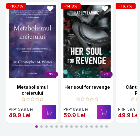
-16.7%
-14.3%
-16.7%
NOU
NOU
Metabolismul
Her soul for revenge
Cânte
creierului
Po
PRP: 59.9 Lei
PRP: 69.9 Lei
PRP: 59.9 L
49.9 Lei
59.9 Lei
49.9 Le