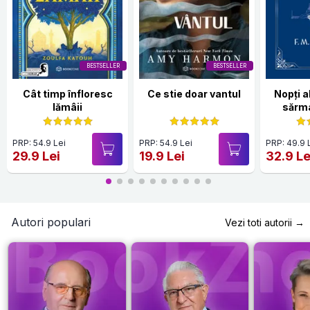
BESTSELLER
BESTSELLER
Cât timp înfloresc
Ce stie doar vantul
Nopți 
lămâii
sărma
Hardc
PRP: 54.9 Lei
PRP: 54.9 Lei
PRP: 49.9 
29.9 Lei
19.9 Lei
32.9 Le
Autori populari
Vezi toti autorii →