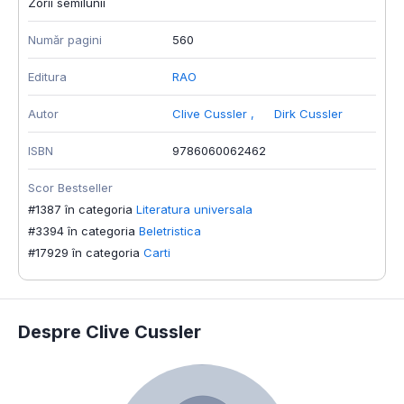
Zorii semilunii
Număr pagini
560
Editura
RAO
Autor
Clive Cussler
,
Dirk Cussler
ISBN
9786060062462
Scor Bestseller
#1387 în categoria
Literatura universala
#3394 în categoria
Beletristica
#17929 în categoria
Carti
Despre Clive Cussler