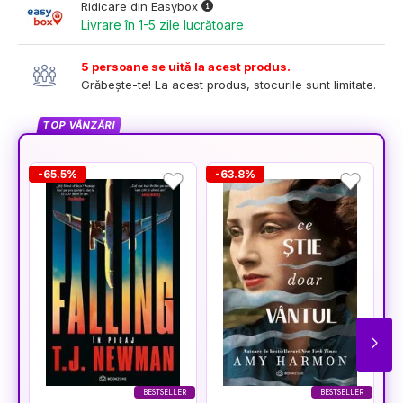
Ridicare din Easybox
Livrare în 1-5 zile lucrătoare
5 persoane se uită la acest produs.
Grăbește-te! La acest produs, stocurile sunt limitate.
TOP VÂNZĂRI
-65.5%
-63.8%
-
BESTSELLER
BESTSELLER