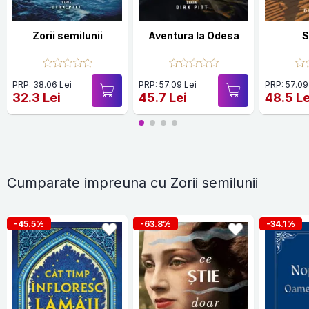
Zorii semilunii
Aventura la Odesa
S
PRP: 38.06 Lei
PRP: 57.09 Lei
PRP: 57.09
32.3 Lei
45.7 Lei
48.5 Le
Cumparate impreuna cu Zorii semilunii
-45.5%
-63.8%
-34.1%