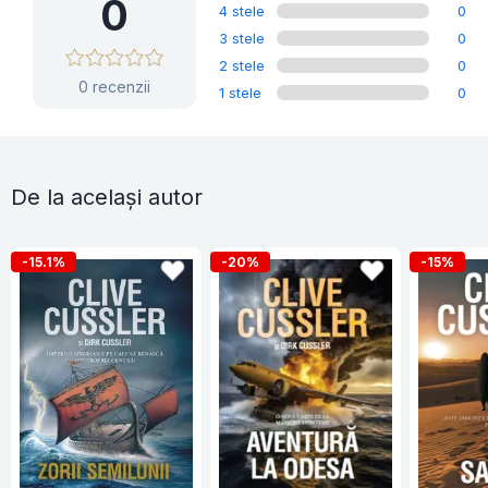
0
4 stele
0
3 stele
0
2 stele
0
0 recenzii
1 stele
0
De la același autor
-15.1%
-20%
-15%