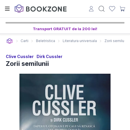
Transport GRATUIT de la 200 lei!
Carti
Beletristica
Literatura universala
Zorii semilunii
Clive Cussler
Dirk Cussler
Zorii semilunii