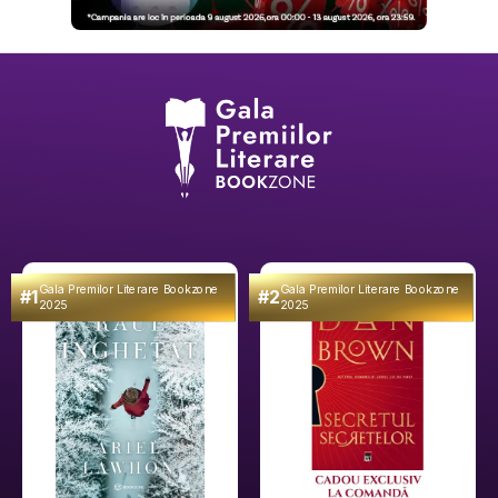
Gala Premilor Literare Bookzone
Gala Premilor Literare Bookzone
#1
#2
2025
2025