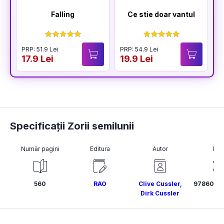
Falling
Ce stie doar vantul
PRP: 51.9 Lei
PRP: 54.9 Lei
17.9 Lei
19.9 Lei
Specificații Zorii semilunii
Număr pagini
Editura
Autor
ISB
560
RAO
Clive Cussler
,
9786060
Dirk Cussler