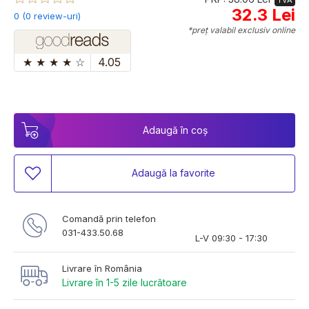
TVA
32.3 Lei
0 (0 review-uri)
*preț valabil exclusiv online
★
★
★
★
☆
4.05
Adaugă în coș
Adaugă la favorite
Comandă prin telefon
031-433.50.68
L-V 09:30 - 17:30
Livrare în România
Livrare în 1-5 zile lucrătoare