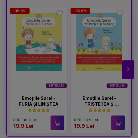
-35.6%
-35.6%
-
BESTSELLER
BESTSELLER
Emoțiile Sarei -
Emoțiile Sarei -
FURIA ȘI LINIȘTEA
TRISTEȚEA ȘI
BUCURIA
PRP: 30.9 Lei
PRP: 30.9 Lei
P
19.9 Lei
19.9 Lei
1