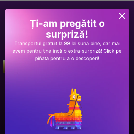
Ți-am pregătit o
surpriză!
Transportul gratuit la 99 lei sună bine, dar mai
avem pentru tine încă o extra-surpriză! Click pe
piñata pentru a o descoperi!
Gala Premilor Literare Bookzone
Gala Premilor Literare Bookzone
#1
#2
2025
2025
Ariel Lawhon
Dan Brown
Râul Înghețat
Secretul secretelor