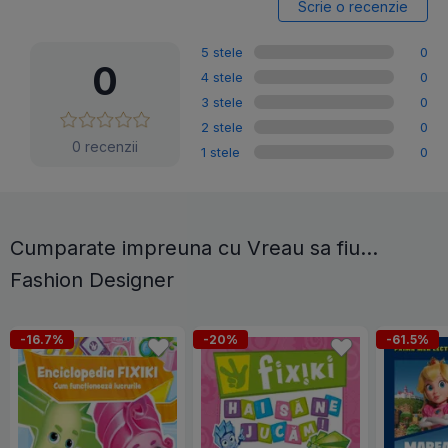
Scrie o recenzie
5 stele
0
0
4 stele
0
3 stele
0
2 stele
0
0 recenzii
1 stele
0
Cumparate impreuna cu Vreau sa fiu...
Fashion Designer
-16.7%
-20%
-61.5%