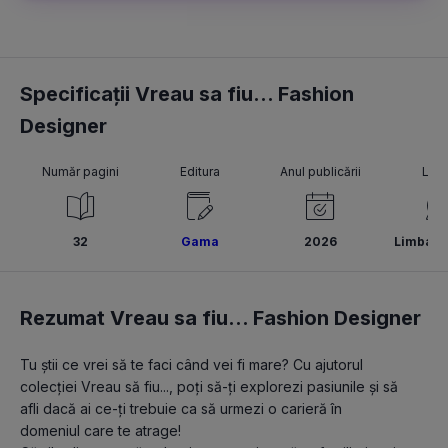
Specificații Vreau sa fiu... Fashion
Designer
Număr pagini
Editura
Anul publicării
Lim
32
Gama
2026
Limba r
Rezumat Vreau sa fiu... Fashion Designer
Tu știi ce vrei să te faci când vei fi mare? Cu ajutorul 
colecției Vreau să fiu..., poți să-ți explorezi pasiunile și să 
afli dacă ai ce-ți trebuie ca să urmezi o carieră în 
domeniul care te atrage!