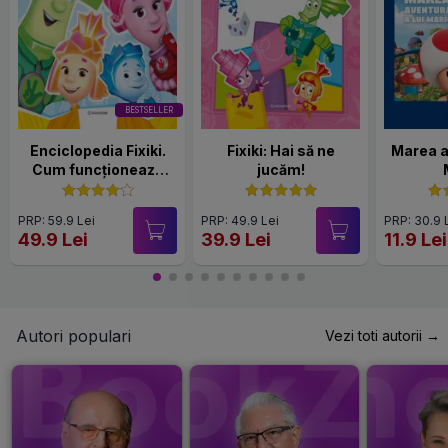
BESTSELLER
Enciclopedia Fixiki.
Fixiki: Hai să ne
Marea a
Cum funcționează
jucăm!
lucrurile
PRP: 59.9 Lei
PRP: 49.9 Lei
PRP: 30.9 
49.9 Lei
39.9 Lei
11.9 Lei
Autori populari
Vezi toti autorii →